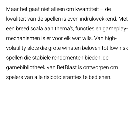
Maar het gaat niet alleen om kwantiteit – de
kwaliteit van de spellen is even indrukwekkend. Met
een breed scala aan thema’s, functies en gameplay-
mechanismen is er voor elk wat wils. Van high-
volatility slots die grote winsten beloven tot low-risk
spellen die stabiele rendementen bieden, de
gamebibliotheek van BetBlast is ontworpen om
spelers van alle risicotoleranties te bedienen.
Verkennen van de
BetBlast
Bibliotheek: Een