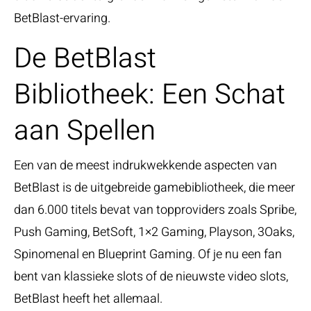
BetBlast-ervaring.
De BetBlast
Bibliotheek: Een Schat
aan Spellen
Een van de meest indrukwekkende aspecten van
BetBlast is de uitgebreide gamebibliotheek, die meer
dan 6.000 titels bevat van topproviders zoals Spribe,
Push Gaming, BetSoft, 1×2 Gaming, Playson, 3Oaks,
Spinomenal en Blueprint Gaming. Of je nu een fan
bent van klassieke slots of de nieuwste video slots,
BetBlast heeft het allemaal.