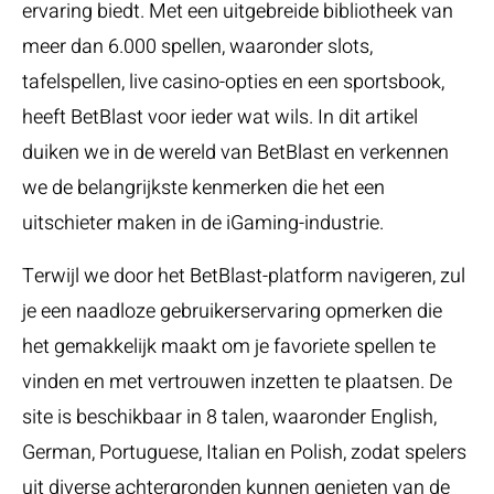
ervaring biedt. Met een uitgebreide bibliotheek van
meer dan 6.000 spellen, waaronder slots,
tafelspellen, live casino-opties en een sportsbook,
heeft BetBlast voor ieder wat wils. In dit artikel
duiken we in de wereld van BetBlast en verkennen
we de belangrijkste kenmerken die het een
uitschieter maken in de iGaming-industrie.
Terwijl we door het BetBlast-platform navigeren, zul
je een naadloze gebruikerservaring opmerken die
het gemakkelijk maakt om je favoriete spellen te
vinden en met vertrouwen inzetten te plaatsen. De
site is beschikbaar in 8 talen, waaronder English,
German, Portuguese, Italian en Polish, zodat spelers
uit diverse achtergronden kunnen genieten van de