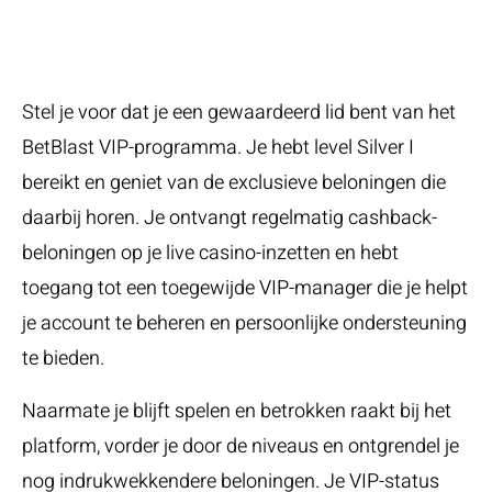
De Voordelen van
een BetBlast VIP
Stel je voor dat je een gewaardeerd lid bent van het
BetBlast VIP-programma. Je hebt level Silver I
bereikt en geniet van de exclusieve beloningen die
daarbij horen. Je ontvangt regelmatig cashback-
beloningen op je live casino-inzetten en hebt
toegang tot een toegewijde VIP-manager die je helpt
je account te beheren en persoonlijke ondersteuning
te bieden.
Naarmate je blijft spelen en betrokken raakt bij het
platform, vorder je door de niveaus en ontgrendel je
nog indrukwekkendere beloningen. Je VIP-status