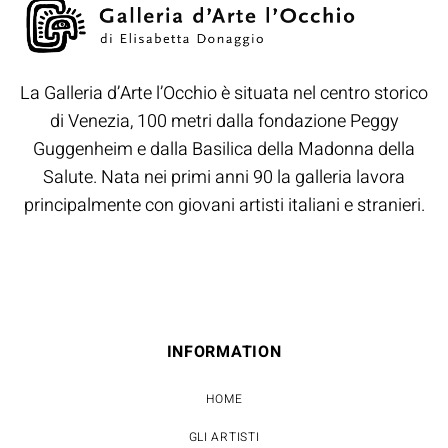
La Galleria d’Arte l’Occhio è situata nel centro storico
di Venezia, 100 metri dalla fondazione Peggy
Guggenheim e dalla Basilica della Madonna della
Salute. Nata nei primi anni 90 la galleria lavora
principalmente con giovani artisti italiani e stranieri.
INFORMATION
HOME
GLI ARTISTI