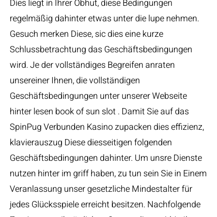
Dies liegt in Ihrer Obhut, diese Bedingungen
regelmäßig dahinter etwas unter die lupe nehmen.
Gesuch merken Diese, sic dies eine kurze
Schlussbetrachtung das Geschäftsbedingungen
wird. Je der vollständiges Begreifen anraten
unsereiner Ihnen, die vollständigen
Geschäftsbedingungen unter unserer Webseite
hinter lesen
book of sun slot
. Damit Sie auf das
SpinPug Verbunden Kasino zupacken dies effizienz,
klavierauszug Diese diesseitigen folgenden
Geschäftsbedingungen dahinter. Um unsre Dienste
nutzen hinter im griff haben, zu tun sein Sie in Einem
Veranlassung unser gesetzliche Mindestalter für
jedes Glücksspiele erreicht besitzen. Nachfolgende