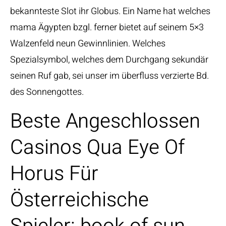
bekannteste Slot ihr Globus. Ein Name hat welches
mama Ägypten bzgl. ferner bietet auf seinem 5×3
Walzenfeld neun Gewinnlinien. Welches
Spezialsymbol, welches dem Durchgang sekundär
seinen Ruf gab, sei unser im überfluss verzierte Bd.
des Sonnengottes.
Beste Angeschlossen
Casinos Qua Eye Of
Horus Für
Österreichische