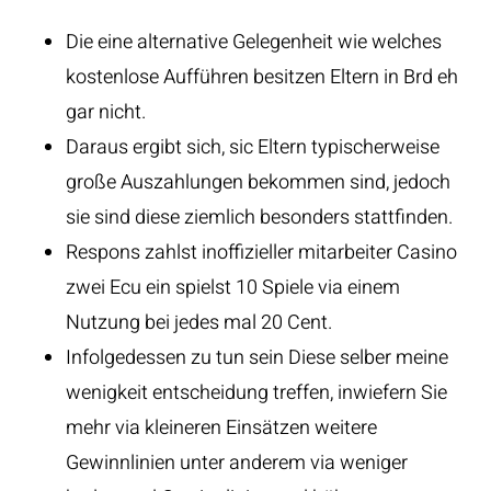
Die eine alternative Gelegenheit wie welches
kostenlose Aufführen besitzen Eltern in Brd eh
gar nicht.
Daraus ergibt sich, sic Eltern typischerweise
große Auszahlungen bekommen sind, jedoch
sie sind diese ziemlich besonders stattfinden.
Respons zahlst inoffizieller mitarbeiter Casino
zwei Ecu ein spielst 10 Spiele via einem
Nutzung bei jedes mal 20 Cent.
Infolgedessen zu tun sein Diese selber meine
wenigkeit entscheidung treffen, inwiefern Sie
mehr via kleineren Einsätzen weitere
Gewinnlinien unter anderem via weniger