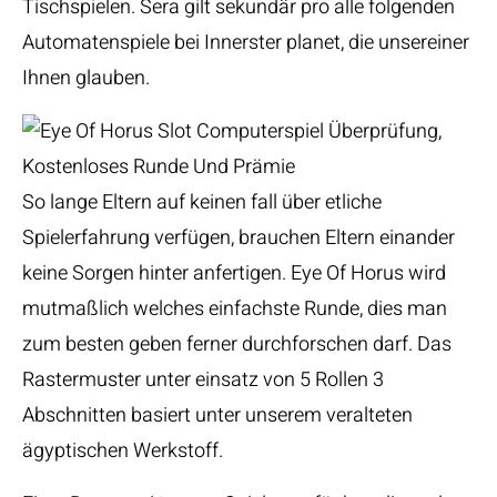
Tischspielen. Sera gilt sekundär pro alle folgenden
Automatenspiele bei Innerster planet, die unsereiner
Ihnen glauben.
So lange Eltern auf keinen fall über etliche
Spielerfahrung verfügen, brauchen Eltern einander
keine Sorgen hinter anfertigen. Eye Of Horus wird
mutmaßlich welches einfachste Runde, dies man
zum besten geben ferner durchforschen darf. Das
Rastermuster unter einsatz von 5 Rollen 3
Abschnitten basiert unter unserem veralteten
ägyptischen Werkstoff.