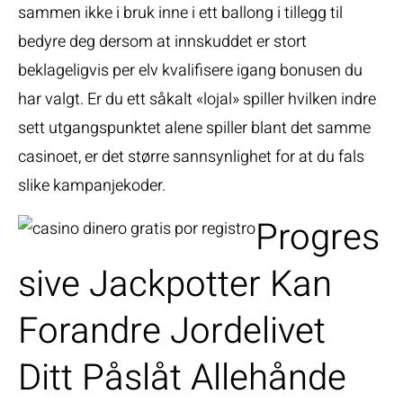
sammen ikke i bruk inne i ett ballong i tillegg til
bedyre deg dersom at innskuddet er stort
beklageligvis per elv kvalifisere igang bonusen du
har valgt. Er du ett såkalt «lojal» spiller hvilken indre
sett utgangspunktet alene spiller blant det samme
casinoet, er det større sannsynlighet for at du fals
slike kampanjekoder.
Progres
sive Jackpotter Kan
Forandre Jordelivet
Ditt Påslåt Allehånde