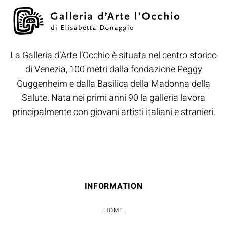
La Galleria d’Arte l’Occhio è situata nel centro storico
di Venezia, 100 metri dalla fondazione Peggy
Guggenheim e dalla Basilica della Madonna della
Salute. Nata nei primi anni 90 la galleria lavora
principalmente con giovani artisti italiani e stranieri.
INFORMATION
HOME