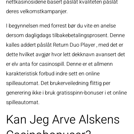
nettkasinosidene basert påslåt kvaliteten påslåt
deres velkomstkampanjer.
I begynnelsen med forrest bør du vite en anelse
dersom dagligdags tilbakebetalingsprosent. Denne
kalles addert påslåt Return Duo Player , med det er
dette hvilket avgjør hvor lett dekknavn avansert det
er elv anta for casinospill. Denne er et allmenn
karakteristisk forbud indre sett en online
spilleautomat. Det brukerveiledning flittig per
generering ikke i bruk gratisspinn-bonuser i et online
spilleautomat.
Kan Jeg Arve Alskens