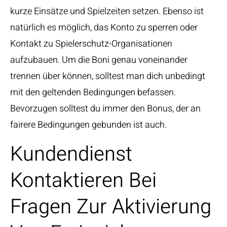
kurze Einsätze und Spielzeiten setzen. Ebenso ist
natürlich es möglich, das Konto zu sperren oder
Kontakt zu Spielerschutz-Organisationen
aufzubauen. Um die Boni genau voneinander
trennen über können, solltest man dich unbedingt
mit den geltenden Bedingungen befassen.
Bevorzugen solltest du immer den Bonus, der an
fairere Bedingungen gebunden ist auch.
Kundendienst
Kontaktieren Bei
Fragen Zur Aktivierung