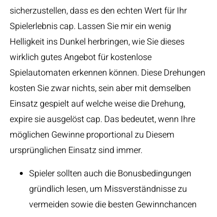
sicherzustellen, dass es den echten Wert für Ihr
Spielerlebnis cap. Lassen Sie mir ein wenig
Helligkeit ins Dunkel herbringen, wie Sie dieses
wirklich gutes Angebot für kostenlose
Spielautomaten erkennen können. Diese Drehungen
kosten Sie zwar nichts, sein aber mit demselben
Einsatz gespielt auf welche weise die Drehung,
expire sie ausgelöst cap. Das bedeutet, wenn Ihre
möglichen Gewinne proportional zu Diesem
ursprünglichen Einsatz sind immer.
Spieler sollten auch die Bonusbedingungen
gründlich lesen, um Missverständnisse zu
vermeiden sowie die besten Gewinnchancen