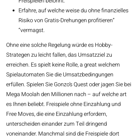
Freispielen belohnt.
Erfahre, auf welche weise du ohne finanzielles
Risiko von Gratis-Drehungen profitieren”
“vermagst.
Ohne eine solche Regelung würde es Hobby-
Strategen zu leicht fallen, das Umsatzziel zu
erreichen. Es spielt keine Rolle, a great welchem
Spielautomaten Sie die Umsatzbedingungen
erfüllen. Spielen Sie Gonzo’s Quest oder jagen Sie bei
Mega Moolah den Millionen nach – auf welche art
es Ihnen beliebt. Freispiele ohne Einzahlung und
Free Moves, die eine Einzahlung erfordern,
unterscheiden einander zum Teil dringend
voneinander. Manchmal sind die Freispiele dort