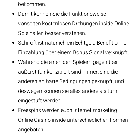
bekommen.
Damit können Sie die Funktionsweise
vonseiten kostenlosen Drehungen inside Online
Spielhallen besser verstehen.
Sehr oft ist natürlich ein Echtgeld Benefit ohne
Einzahlung über einem Bonus Signal verknüpft.
Während die einen den Spielern gegenüber
äußerst fair konzipiert sind immer, sind die
anderen an harte Bedingungen geknüpft, und
deswegen können sie alles andere als tum
eingestuft werden.
Freespins werden euch internet marketing
Online Casino inside unterschiedlichen Formen
angeboten.