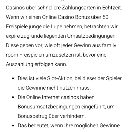
Casinos über schnellere Zahlungsarten in Echtzeit.
Wenn wir einen Online Casino Bonus über 50
Freispiele junge die Lupe nehmen, betrachten wir
expire zugrunde liegenden Umsatzbedingungen.
Diese geben vor, wie oft jeder Gewinn aus family
room Freispielen umzusetzen ist, bevor eine
Auszahlung erfolgen kann.
Dies ist viele Slot-Aktion, bei dieser der Spieler
die Gewinne nicht nutzen muss.
Die Online Internet casinos haben
Bonusumsatzbedingungen eingeführt, um
Bonusbetrug über verhindern.
Das bedeutet, wenn Ihre möglichen Gewinne