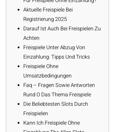
Für Freispiele Ohne Einzahlung?
Aktuelle Freispiele Bei
Registrierung 2025
Darauf Ist Auch Bei Freispielen Zu
Achten
Freispiele Unter Abzug Von
Einzahlung: Tipps Und Tricks
Freispiele Ohne
Umsatzbedingungen
Faq – Fragen Sowie Antworten
Rund O Das Thema Freispiele
Die Beliebtesten Slots Durch
Freispielen
Kann Ich Freispiele Ohne