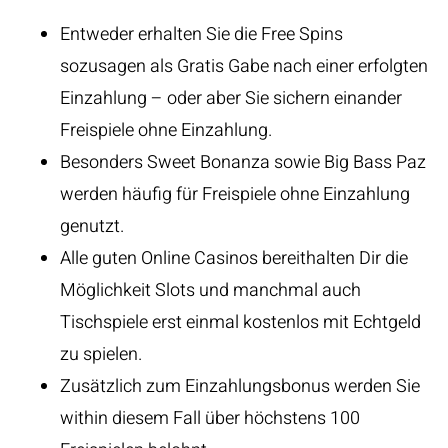
Entweder erhalten Sie die Free Spins
sozusagen als Gratis Gabe nach einer erfolgten
Einzahlung – oder aber Sie sichern einander
Freispiele ohne Einzahlung.
Besonders Sweet Bonanza sowie Big Bass Paz
werden häufig für Freispiele ohne Einzahlung
genutzt.
Alle guten Online Casinos bereithalten Dir die
Möglichkeit Slots und manchmal auch
Tischspiele erst einmal kostenlos mit Echtgeld
zu spielen.
Zusätzlich zum Einzahlungsbonus werden Sie
within diesem Fall über höchstens 100