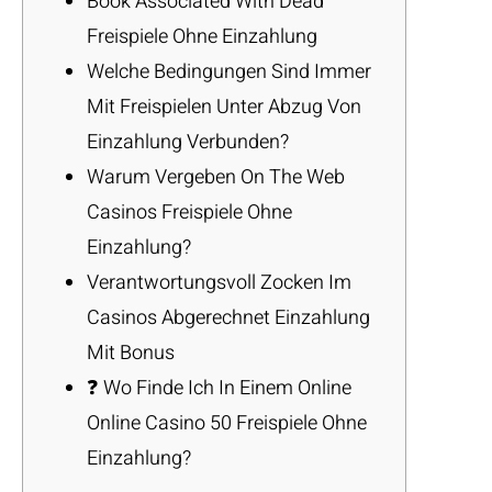
Book Associated With Dead
Freispiele Ohne Einzahlung
Welche Bedingungen Sind Immer
Mit Freispielen Unter Abzug Von
Einzahlung Verbunden?
Warum Vergeben On The Web
Casinos Freispiele Ohne
Einzahlung?
Verantwortungsvoll Zocken Im
Casinos Abgerechnet Einzahlung
Mit Bonus
❓ Wo Finde Ich In Einem Online
Online Casino 50 Freispiele Ohne
Einzahlung?