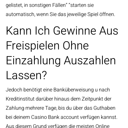
gelistet, in sonstigen Fällen” “starten sie
automatisch, wenn Sie das jeweilige Spiel öffnen.
Kann Ich Gewinne Aus
Freispielen Ohne
Einzahlung Auszahlen
Lassen?
Jedoch benötigt eine Banküberweisung u nach
Kreditinstitut darüber hinaus dem Zeitpunkt der
Zahlung mehrere Tage, bis du über das Guthaben
bei deinem Casino Bank account verfügen kannst.
Aus diesem Grund verfügen die meisten Online