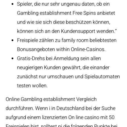
Spieler, die nur sehr ungenau daten, ob ein
Gambling establishment Free Spins anbietet
und wie sie sich diese beschützen können,
können sich an den Kundensupport wenden.”
Freispiele zählen zu family room beliebtesten
Bonusangeboten within Online-Casinos.
Gratis-Drehs bei Anmeldung sein allen
neugierigen Kunden gewährt, die einander
zunächst nur umschauen und Spielautomaten
testen wollen.
Online Gambling establishment Vergleich
durchführen. Wenn i in Deutschland bei der Suche
aufgrund einem lizenzierten On line casino mit 50
Freispielen bist, solltest ni die folgenden Punkte bei