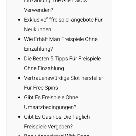
Einzahlung The Allen Slots
Verwenden?
Exklusive” “freispiel-angebote Für
Neukunden
Wie Erhält Man Freispiele Ohne
Einzahlung?
Die Besten 5 Tipps Für Freispiele
Ohne Einzahlung
Vertrauenswürdige Slot-hersteller
Für Free Spins
Gibt Es Freispiele Ohne
Umsatzbedingungen?
Gibt Es Casinos, Die Täglich
Freispiele Vergeben?