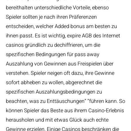
bereithalten unterschiedliche Vorteile, ebenso
Spieler sollten je nach ihren Präferenzen
entscheiden, welcher Added bonus am besten zu
ihnen passt. Es ist wichtig, expire AGB des Internet
casinos gründlich zu dechiffrieren, um die
spezifischen Bedingungen für pass away
Auszahlung von Gewinnen aus Freispielen über
verstehen. Spieler neigen oft dazu, ihre Gewinne
sofort abheben zu wollen, abgerechnet die
spezifischen Auszahlungsbedingungen zu
beachten, was zu Enttäuschungen” “führen kann. So
können Spieler das Beste aus ihrem Casino-Erlebnis
herausholen und mit etwas Glück auch echte
Gewinne erzielen. Einige Casinos beschränken die