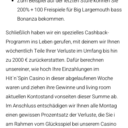
Zum Beispiel auf der letzten Stufe können Sie
200% + 100 Freispiele für Big Largemouth bass
Bonanza bekommen.
Schließlich haben wir ein spezielles Cashback-
Programm ins Leben gerufen, mit deinem wir Ihnen
wöchentlich Teile Ihrer Verluste im Umfang bis hin
zu 2000 € zurückerstatten. Dafür berechnen
unsereiner, wie hoch Ihre Einzahlungen im
Hit`n`Spin Casino in dieser abgelaufenen Woche
waren und ziehen ihre Gewinne und living room
aktuellen Kontostand vonseiten dieser Summe ab.
Im Anschluss entschädigen wir Ihnen alle Montag
einen gewissen Prozentsatz der Verluste, die Sie i
am Rahmen vom Glücksspiel bei unserem Casino