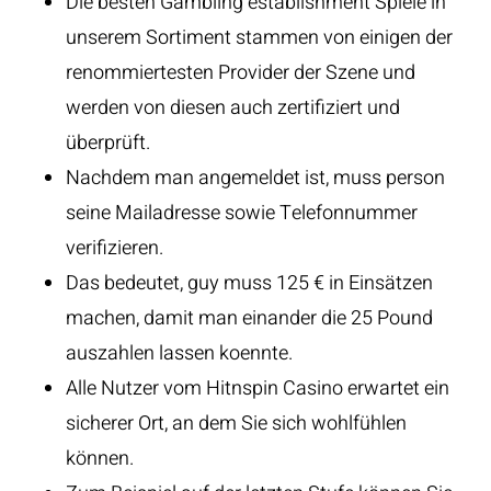
Die besten Gambling establishment Spiele in
unserem Sortiment stammen von einigen der
renommiertesten Provider der Szene und
werden von diesen auch zertifiziert und
überprüft.
Nachdem man angemeldet ist, muss person
seine Mailadresse sowie Telefonnummer
verifizieren.
Das bedeutet, guy muss 125 € in Einsätzen
machen, damit man einander die 25 Pound
auszahlen lassen koennte.
Alle Nutzer vom Hitnspin Casino erwartet ein
sicherer Ort, an dem Sie sich wohlfühlen
können.