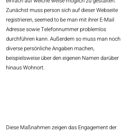
einfach auf welche weise möglich zu gestalten.
Zunächst muss person sich auf dieser Webseite
registrieren, seemed to be man mit ihrer E-Mail
Adresse sowie Telefonnummer problemlos
durchführen kann. Außerdem so muss man noch
diverse persönliche Angaben machen,
beispielsweise über den eigenen Namen darüber
hinaus Wohnort.
Hitnspin
Deutschland
Online Casino
Diese Maßnahmen zeigen das Engagement der