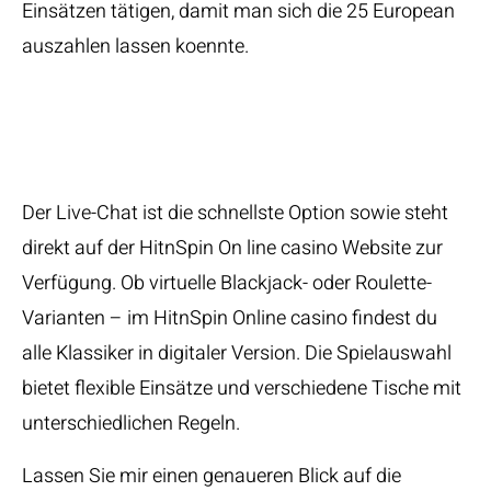
Einsätzen tätigen, damit man sich die 25 European
auszahlen lassen koennte.
Lizenzierung Und
Sicherheit
Der Live-Chat ist die schnellste Option sowie steht
direkt auf der HitnSpin On line casino Website zur
Verfügung. Ob virtuelle Blackjack- oder Roulette-
Varianten – im HitnSpin Online casino findest du
alle Klassiker in digitaler Version. Die Spielauswahl
bietet flexible Einsätze und verschiedene Tische mit
unterschiedlichen Regeln.
Lassen Sie mir einen genaueren Blick auf die