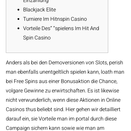
Einzahlung
Blackjack Elite
Turniere Im Hitnspin Casino
Vorteile Des” “spielens Im Hit And
Spin Casino
Anders als bei den Demoversionen von Slots, perish
man ebenfalls unentgeltlich spielen kann, loath man
bei Free Spins aus einer Bonusaktion die Chance,
volgare Gewinne zu erwirtschaften. Es ist likewise
nicht verwunderlich, wenn diese Aktionen in Online
Casinos thus beliebt sind. Hier gehen wir detailliert
darauf ein, sie Vorteile man im portal durch diese
Campaign sichern kann sowie wie man am