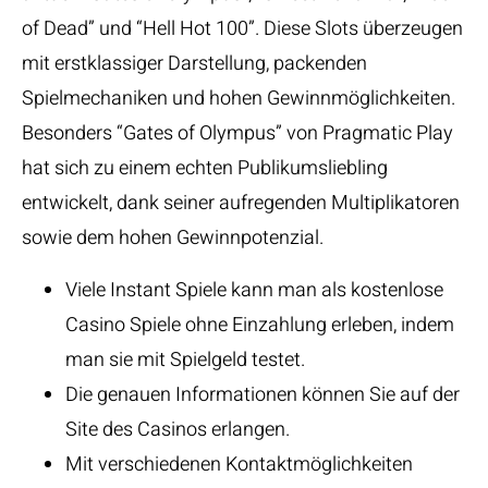
of Dead” und “Hell Hot 100”. Diese Slots überzeugen
mit erstklassiger Darstellung, packenden
Spielmechaniken und hohen Gewinnmöglichkeiten.
Besonders “Gates of Olympus” von Pragmatic Play
hat sich zu einem echten Publikumsliebling
entwickelt, dank seiner aufregenden Multiplikatoren
sowie dem hohen Gewinnpotenzial.
Viele Instant Spiele kann man als kostenlose
Casino Spiele ohne Einzahlung erleben, indem
man sie mit Spielgeld testet.
Die genauen Informationen können Sie auf der
Site des Casinos erlangen.
Mit verschiedenen Kontaktmöglichkeiten