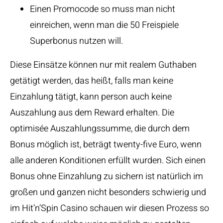
Einen Promocode so muss man nicht
einreichen, wenn man die 50 Freispiele
Superbonus nutzen will.
Diese Einsätze können nur mit realem Guthaben
getätigt werden, das heißt, falls man keine
Einzahlung tätigt, kann person auch keine
Auszahlung aus dem Reward erhalten. Die
optimisée Auszahlungssumme, die durch dem
Bonus möglich ist, beträgt twenty-five Euro, wenn
alle anderen Konditionen erfüllt wurden. Sich einen
Bonus ohne Einzahlung zu sichern ist natürlich im
großen und ganzen nicht besonders schwierig und
im Hit’n’Spin Casino schauen wir diesen Prozess so