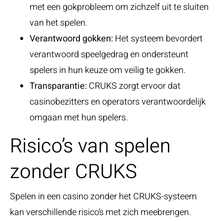
met een gokprobleem om zichzelf uit te sluiten
van het spelen.
Verantwoord gokken:
Het systeem bevordert
verantwoord speelgedrag en ondersteunt
spelers in hun keuze om veilig te gokken.
Transparantie:
CRUKS zorgt ervoor dat
casinobezitters en operators verantwoordelijk
omgaan met hun spelers.
Risico’s van spelen
zonder CRUKS
Spelen in een casino zonder het CRUKS-systeem
kan verschillende risico’s met zich meebrengen.