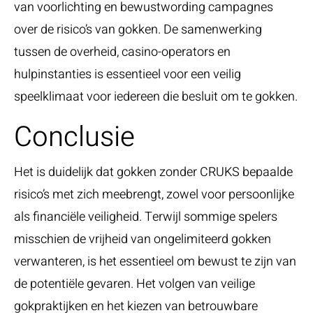
van voorlichting en bewustwording campagnes
over de risico’s van gokken. De samenwerking
tussen de overheid, casino-operators en
hulpinstanties is essentieel voor een veilig
speelklimaat voor iedereen die besluit om te gokken.
Conclusie
Het is duidelijk dat gokken zonder CRUKS bepaalde
risico’s met zich meebrengt, zowel voor persoonlijke
als financiële veiligheid. Terwijl sommige spelers
misschien de vrijheid van ongelimiteerd gokken
verwanteren, is het essentieel om bewust te zijn van
de potentiële gevaren. Het volgen van veilige
gokpraktijken en het kiezen van betrouwbare