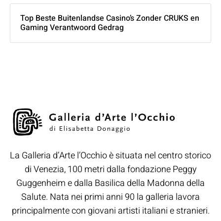
Top Beste Buitenlandse Casino’s Zonder CRUKS en
Gaming Verantwoord Gedrag
La Galleria d’Arte l’Occhio è situata nel centro storico
di Venezia, 100 metri dalla fondazione Peggy
Guggenheim e dalla Basilica della Madonna della
Salute. Nata nei primi anni 90 la galleria lavora
principalmente con giovani artisti italiani e stranieri.