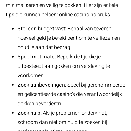
minimaliseren en veilig te gokken. Hier zijn enkele
tips die kunnen helpen:
online casino no cruks
Stel een budget vast:
Bepaal van tevoren
hoeveel geld je bereid bent om te verliezen en
houd je aan dat bedrag.
Speel met mate:
Beperk de tijd die je
uitbesteedt aan gokken om verslaving te
voorkomen.
Zoek aanbevelingen:
Speel bij gerenommeerde
en gelicentieerde casino’s die verantwoordelijk
gokken bevorderen.
Zoek hulp:
Als je problemen ondervindt,
schroom dan niet om hulp te zoeken bij