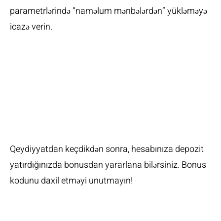
parametrlərində “naməlum mənbələrdən” yükləməyə
icazə verin.
Mostbet APK-da
bonusları necə
istifadə edə
bilərəm?
Qeydiyyatdan keçdikdən sonra, hesabınıza depozit
yatırdığınızda bonusdan yararlana bilərsiniz. Bonus
kodunu daxil etməyi unutmayın!
Bu tətbiqdə hansı