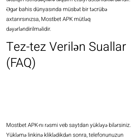
Əgər bahis dünyasında müsbət bir təcrübə
axtarırsınızsa, Mostbet APK mütləq
dəyərləndirilməlidir.
Tez-tez Verilən Suallar
(FAQ)
Mostbet APK-nı
necə yükləyə
bilərəm?
Mostbet APK-nı rəsmi veb saytdan yükləyə bilərsiniz.
Yükləmə linkinə kliklədikdən sonra, telefonunuzun