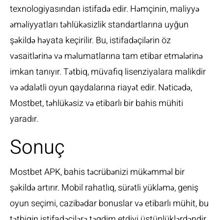
texnologiyasından istifadə edir. Həmçinin, maliyyə
əməliyyatları təhlükəsizlik standartlarına uyğun
şəkildə həyata keçirilir. Bu, istifadəçilərin öz
vəsaitlərinə və məlumatlarına tam etibar etmələrinə
imkan tanıyır. Tətbiq, müvafiq lisenziyalara malikdir
və ədalətli oyun qaydalarına riayət edir. Nəticədə,
Mostbet, təhlükəsiz və etibarlı bir bahis mühiti
yaradır.
Sonuç
Mostbet APK, bahis təcrübənizi mükəmməl bir
şəkildə artırır. Mobil rahatlıq, sürətli yükləmə, geniş
oyun seçimi, cazibədar bonuslar və etibarlı mühit, bu
tətbiqin istifadəçilərə təqdim etdiyi üstünlüklərdəndir.