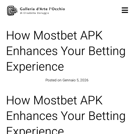
How Mostbet APK
Enhances Your Betting
Experience
Posted on
Gennaio 5, 2026
How Mostbet APK
Enhances Your Betting
Experience