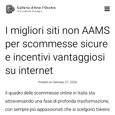
I migliori siti non AAMS
per scommesse sicure
e incentivi vantaggiosi
su internet
Posted on
Gennaio 27, 2026
Il quadro delle scommesse online in Italia sta
attraversando una fase di profonda trasformazione,
con sempre più appassionati che si scelgono tokens