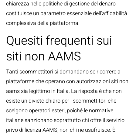
chiarezza nelle politiche di gestione del denaro
costituisce un parametro essenziale dell’affidabilità
complessiva della piattaforma.
Quesiti frequenti sui
siti non AAMS
Tanti scommettitori si domandano se ricorrere a
piattaforme che operano con autorizzazioni siti non
aams sia legittimo in Italia. La risposta è che non
esiste un divieto chiaro per i scommettitori che
scelgono operatori esteri, poiché le normative
italiane sanzionano soprattutto chi offre il servizio
privo di licenza AAMS, non chi ne usufruisce. È