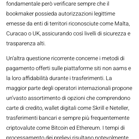
fondamentale però verificare sempre che il
bookmaker possieda autorizzazioni legittime
emesse da enti di territori riconosciute come Malta,
Curacao o UK, assicurando così livelli di sicurezza e
trasparenza alti.
Un’altra questione ricorrente concerne i metodi di
pagamento offerti sulle piattaforme siti non aams e
la loro affidabilità durante i trasferimenti. La
maggior parte degli operatori internazionali propone
un’vasto assortimento di opzioni che comprendono
carte di credito, wallet digitali come Skrill e Neteller,
trasferimenti bancari e sempre più frequentemente
criptovalute come Bitcoin ed Ethereum. I tempi di
processamento dei prelievi risultano notevolmente