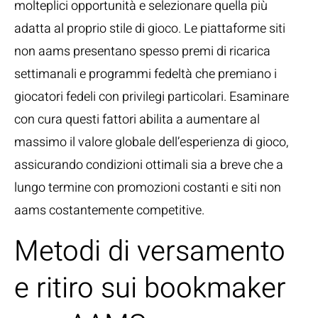
molteplici opportunità e selezionare quella più
adatta al proprio stile di gioco. Le piattaforme siti
non aams presentano spesso premi di ricarica
settimanali e programmi fedeltà che premiano i
giocatori fedeli con privilegi particolari. Esaminare
con cura questi fattori abilita a aumentare al
massimo il valore globale dell’esperienza di gioco,
assicurando condizioni ottimali sia a breve che a
lungo termine con promozioni costanti e siti non
aams costantemente competitive.
Metodi di versamento
e ritiro sui bookmaker