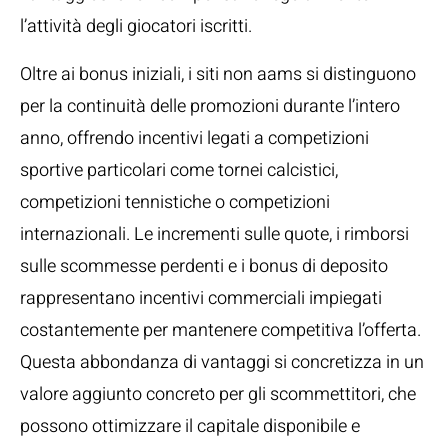
l’attività degli giocatori iscritti.
Oltre ai bonus iniziali, i siti non aams si distinguono
per la continuità delle promozioni durante l’intero
anno, offrendo incentivi legati a competizioni
sportive particolari come tornei calcistici,
competizioni tennistiche o competizioni
internazionali. Le incrementi sulle quote, i rimborsi
sulle scommesse perdenti e i bonus di deposito
rappresentano incentivi commerciali impiegati
costantemente per mantenere competitiva l’offerta.
Questa abbondanza di vantaggi si concretizza in un
valore aggiunto concreto per gli scommettitori, che
possono ottimizzare il capitale disponibile e