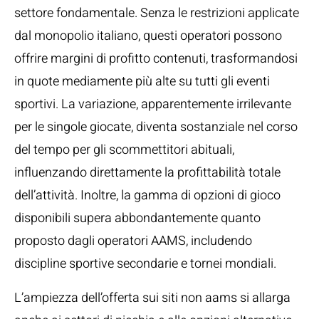
settore fondamentale. Senza le restrizioni applicate
dal monopolio italiano, questi operatori possono
offrire margini di profitto contenuti, trasformandosi
in quote mediamente più alte su tutti gli eventi
sportivi. La variazione, apparentemente irrilevante
per le singole giocate, diventa sostanziale nel corso
del tempo per gli scommettitori abituali,
influenzando direttamente la profittabilità totale
dell’attività. Inoltre, la gamma di opzioni di gioco
disponibili supera abbondantemente quanto
proposto dagli operatori AAMS, includendo
discipline sportive secondarie e tornei mondiali.
L’ampiezza dell’offerta sui siti non aams si allarga