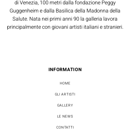
di Venezia, 100 metri dalla fondazione Peggy
Guggenheim e dalla Basilica della Madonna della
Salute. Nata nei primi anni 90 la galleria lavora
principalmente con giovani artisti italiani e stranieri.
INFORMATION
HOME
GLI ARTISTI
GALLERY
LE NEWS
CONTATTI