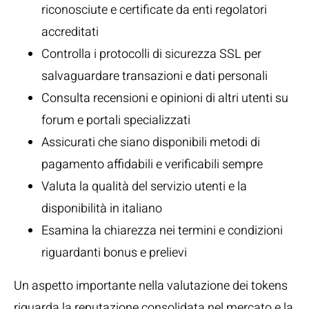
riconosciute e certificate da enti regolatori
accreditati
Controlla i protocolli di sicurezza SSL per
salvaguardare transazioni e dati personali
Consulta recensioni e opinioni di altri utenti su
forum e portali specializzati
Assicurati che siano disponibili metodi di
pagamento affidabili e verificabili sempre
Valuta la qualità del servizio utenti e la
disponibilità in italiano
Esamina la chiarezza nei termini e condizioni
riguardanti bonus e prelievi
Un aspetto importante nella valutazione dei tokens
riguarda la reputazione consolidata nel mercato e la