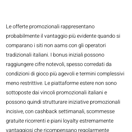
vantaggiosi
Le offerte promozionali rappresentano
probabilmente il vantaggio più evidente quando si
comparano i siti non aams con gli operatori
tradizionali italiani. I bonus iniziali possono
raggiungere cifre notevoli, spesso corredati da
condizioni di gioco più agevoli e termini complessivi
meno restrittive. Le piattaforme estere non sono
sottoposte dai vincoli promozionali italiani e
possono quindi strutturare iniziative promozionali
incisive, con cashback settimanali, scommesse
gratuite ricorrenti e piani loyalty estremamente
vantaggiosi che ricompensano regolarmente