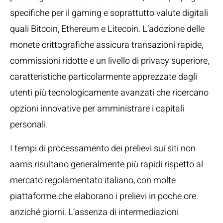
specifiche per il gaming e soprattutto valute digitali
quali Bitcoin, Ethereum e Litecoin. L’adozione delle
monete crittografiche assicura transazioni rapide,
commissioni ridotte e un livello di privacy superiore,
caratteristiche particolarmente apprezzate dagli
utenti più tecnologicamente avanzati che ricercano
opzioni innovative per amministrare i capitali
personali.
I tempi di processamento dei prelievi sui siti non
aams risultano generalmente più rapidi rispetto al
mercato regolamentato italiano, con molte
piattaforme che elaborano i prelievi in poche ore
anziché giorni. L’assenza di intermediazioni