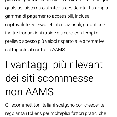
qualsiasi sistema o strategia desiderata. La ampia
gamma di pagamento accessibili, incluse
criptovalute ed e-wallet internazionali, garantisce
inoltre transazioni rapide e sicure, con tempi di
prelievo spesso più veloci rispetto alle alternative
sottoposte al controllo AAMS.
I vantaggi più rilevanti
dei siti scommesse
non AAMS
Gli scommettitori italiani scelgono con crescente
regolarità i tokens per molteplici fattori pratici che