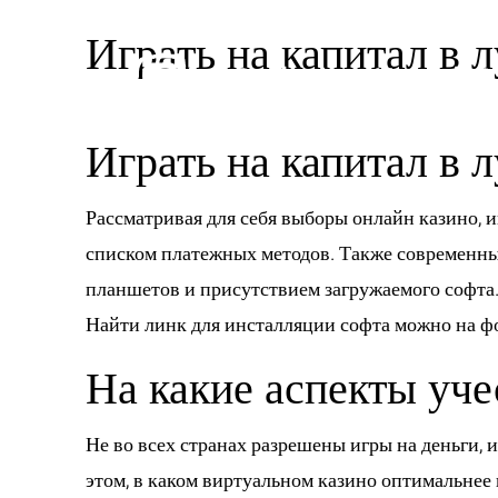
Играть на капитал в 
Играть на капитал в 
Рассматривая для себя выборы онлайн казино, 
списком платежных методов. Также современны
планшетов и присутствием загружаемого софта
Найти линк для инсталляции софта можно на ф
На какие аспекты уче
Не во всех странах разрешены игры на деньги, 
этом, в каком виртуальном казино оптимальнее