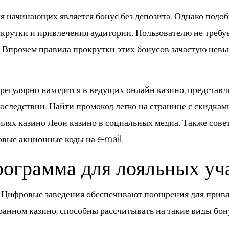
 начинающих является бонус без депозита. Однако подоб
скрутки и привлечения аудитории. Пользователю не требу
 Впрочем правила прокрутки этих бонусов зачастую невы
регулярно находится в ведущих онлайн казино, представл
оследствии. Найти промокод легко на странице с скидками
лях казино Леон казино в социальных медиа. Также сове
овые акционные коды на e-mail.
рограмма для лояльных уч
 Цифровые заведения обеспечивают поощрения для привл
ранном казино, способны рассчитывать на такие виды бон