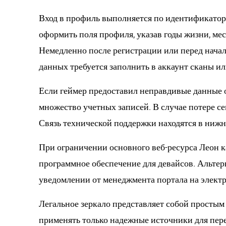
Вход в профиль выполняется по идентификатор
оформить поля профиля, указав годы жизни, ме
Немедленно после регистрации или перед нач
данных требуется заполнить в аккаунт сканы и
Если геймер предоставил неправдивые данные о 
множество учетных записей. В случае потере с
Связь технической поддержки находятся в нижне
При ограничении основного веб-ресурса Леон к
программное обеспечение для девайсов. Альтерн
уведомлении от менеджмента портала на электр
Легальное зеркало представляет собой простым
применять только надежные источники для пер