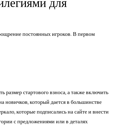
илегиями для
оощрение постоянных игроков. В первом
ь размер стартового взноса, а также включить
на новичков, который дается в большинстве
ркало, которые подписались на сайте и внести
гории с предложениями или в деталях