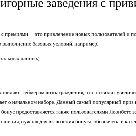
игорные заведения с прив
о с премиями — это привлечение новых пользователей и п
 выполнение базовых условий, например:
ональных данных;
тавляют геймерам вознаграждения, что позволят увеличит
вает о начальном наборе. Данный самый популярный приз 
бонус предоставляется также пользователями Леонбетс зе
олнения, нужная для включения бонуса, обозначена в кате