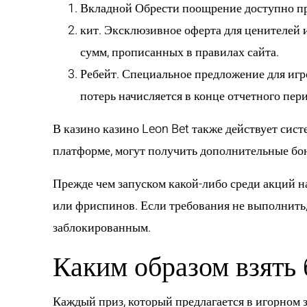
Вкладной Обрести поощрение доступно при
кит. Эксклюзивное оферта для ценителей
сумм, прописанных в правилах сайта.
Ребейт. Специальное предложение для игро
потерь начисляется в конце отчетного пер
В казино казино Leon Bet также действует сис
платформе, могут получить дополнительные бон
Прежде чем запуском какой-либо среди акций на
или фриспинов. Если требования не выполнить,
заблокированным.
Каким образом взять 
Каждый приз, который предлагается в игорном з