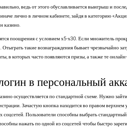
авильно, ведь от этого обуславливается выигрыш и посл
 иначе лично в личном кабинете, зайдя в категорию «Акц
н казино.
ся поощрения с условием х5-х30. Если множитель прокру
в. Отыграть такие вознаграждения бывает чрезвычайно за
ты, в которых часто появляются призы, а также те онлайн
логин в персональный акк
зино осуществляется по стандартной схеме. Нужно зайти 
страции. Зачастую кнопка находится во правом верхнем у
х соцсетей. Пользователи способны выбрать стандартный
пособны нажать по одной из соцсетей чтобы быстро зарег