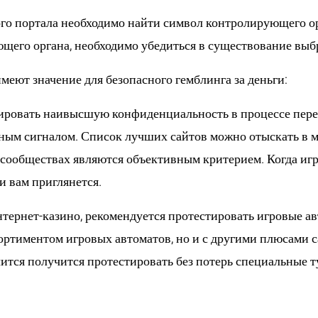
го портала необходимо найти символ контролирующего ор
щего органа, необходимо убедиться в существование выб
меют значение для безопасного гемблинга за деньги:
нтировать наивысшую конфиденциальность в процессе пер
ным сигналом. Список лучших сайтов можно отыскать в 
-сообществах являются объективным критерием. Когда иг
и вам приглянется.
нтернет-казино, рекомендуется протестировать игровые а
ссортиментом игровых автоматов, но и с другими плюсами 
чится получится протестировать без потерь специальные 