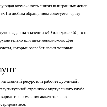
едующая возможность снятия выигранных денег.
ии». По любым обращениям советуется сразу
тки задан на значении х40 или даже х55, то не
труднительно или даже невозможно. Для
-слоты, которые разрабатывают топовые
аунт
на главный ресурс или рабочее дубль-сайт
глу титульной странички виртуального клуба.
 вариант оформления аккаунта через
истрироваться.