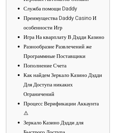
Служба помощи Daddy
Преимущества Daddy Casino И
особенности Игр
Игра На кварплату В Дэдди Казино
Разнообразие Развлечений же
Программные Поставщики
Пополнение Счета
Как найдем Зеркало Казино Дэдди
Для Доступа никаких
Ограничений
Процесс Верификации Аккаунта
⚠️
Зеркало Казино Дэдди для
Быстрого Доступа