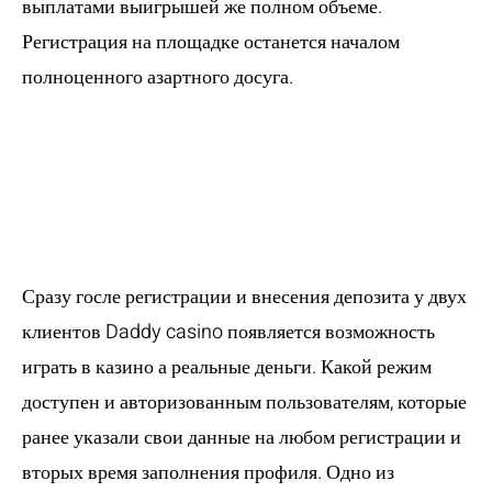
выплатами выигрышей же полном объеме.
Регистрация на площадке останется началом
полноценного азартного досуга.
Игра На
приличные В
Дэдди Казино
Сразу госле регистрации и внесения депозита у двух
клиентов Daddy casino появляется возможность
играть в казино а реальные деньги. Какой режим
доступен и авторизованным пользователям, которые
ранее указали свои данные на любом регистрации и
вторых время заполнения профиля. Одно из