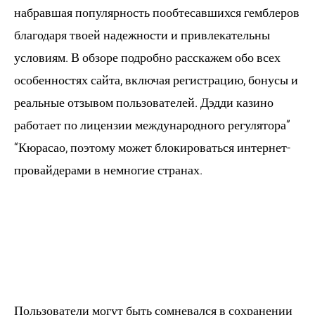
набравшая популярность пообтесавшихся гемблеров
благодаря твоей надежности и привлекательны
условиям. В обзоре подробно расскажем обо всех
особенностях сайта, включая регистрацию, бонусы и
реальные отзывом пользователей. Дэдди казино
работает по лицензии международного регулятора”
“Кюрасао, поэтому может блокироваться интернет-
провайдерами в немногие странах.
Зеркало
Официального
Сайта
Пользователи могут быть сомневался в сохранении