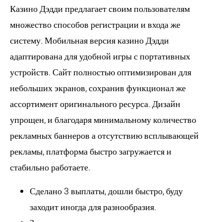
Казино Дэдди предлагает своим пользователям
множество способов регистрации и входа же
систему. Мобильная версия казино Дэдди
адаптирована для удобной игры с портативных
устройств. Сайт полностью оптимизирован для
небольших экранов, сохранив функционал же
ассортимент оригинального ресурса. Дизайн
упрощен, и благодаря минимальному количество
рекламных баннеров а отсутствию всплывающей
рекламы, платформа быстро загружается и
стабильно работаете.
Сделано 3 выплаты, дошли быстро, буду
заходит иногда для разнообразия.