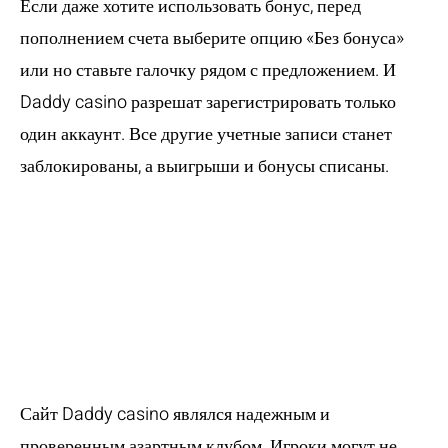
Если даже хотите использовать бонус, перед
пополнением счета выберите опцию «Без бонуса»
или но ставьте галочку рядом с предложением. И
Daddy casino разрешат зарегистрировать только
один аккаунт. Все другие учетные записи станет
заблокированы, а выигрыши и бонусы списаны.
Казино Daddy:
Войди и Сайт
Игровых
Автоматов Онлайн
Сайт Daddy casino являлся надежным и
проверенным азартным клубом. Игроки могут не