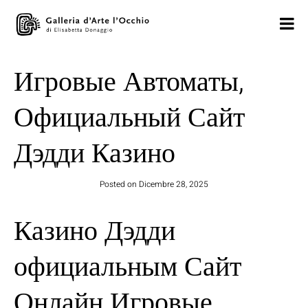
Игровые Автоматы,
Официальный Сайт
Дэдди Казино
Posted on
Dicembre 28, 2025
Казино Дэдди
официальным Сайт
Онлайн Игровые