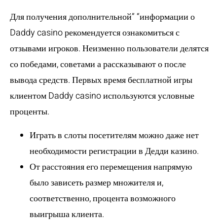
Для получения дополнительной” “информации о
Daddy casino рекомендуется ознакомиться с
отзывами игроков. Неизменно пользователи делятся
со победами, советами а рассказывают о после
вывода средств. Первых время бесплатной игры
клиентом Daddy casino используются условные
проценты.
Играть в слоты посетителям можно даже нет
необходимости регистрации в Дедди казино.
От расстояния его перемещения напрямую
было зависеть размер множителя и,
соответственно, процента возможного
выигрыша клиента.