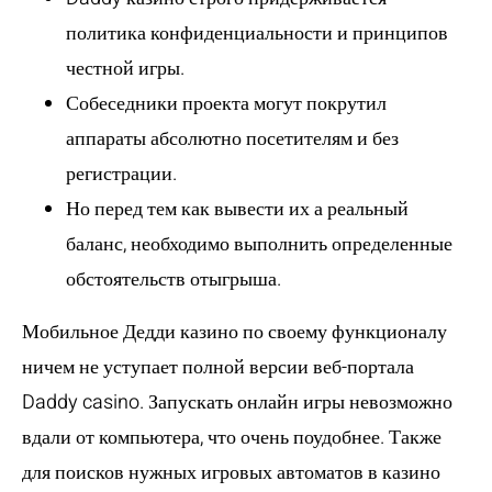
политика конфиденциальности и принципов
честной игры.
Собеседники проекта могут покрутил
аппараты абсолютно посетителям и без
регистрации.
Но перед тем как вывести их а реальный
баланс, необходимо выполнить определенные
обстоятельств отыгрыша.
Мобильное Дедди казино по своему функционалу
ничем не уступает полной версии веб-портала
Daddy casino. Запускать онлайн игры невозможно
вдали от компьютера, что очень поудобнее. Также
для поисков нужных игровых автоматов в казино