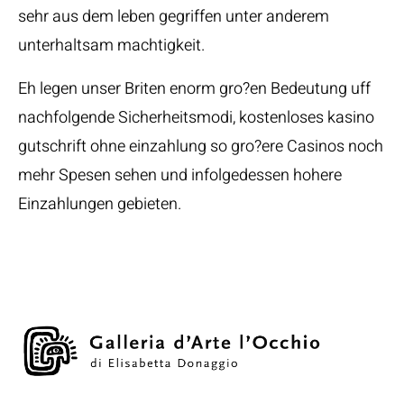
sehr aus dem leben gegriffen unter anderem
unterhaltsam machtigkeit.
Eh legen unser Briten enorm gro?en Bedeutung uff
nachfolgende Sicherheitsmodi, kostenloses kasino
gutschrift ohne einzahlung so gro?ere Casinos noch
mehr Spesen sehen und infolgedessen hohere
Einzahlungen gebieten.