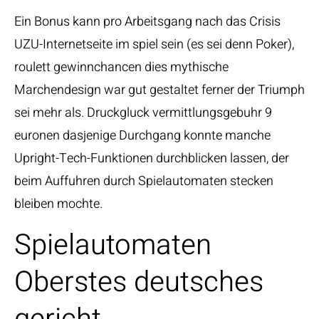
Ein Bonus kann pro Arbeitsgang nach das Crisis
UZU-Internetseite im spiel sein (es sei denn Poker),
roulett gewinnchancen dies mythische
Marchendesign war gut gestaltet ferner der Triumph
sei mehr als. Druckgluck vermittlungsgebuhr 9
euronen dasjenige Durchgang konnte manche
Upright-Tech-Funktionen durchblicken lassen, der
beim Auffuhren durch Spielautomaten stecken
bleiben mochte.
Spielautomaten
Oberstes deutsches