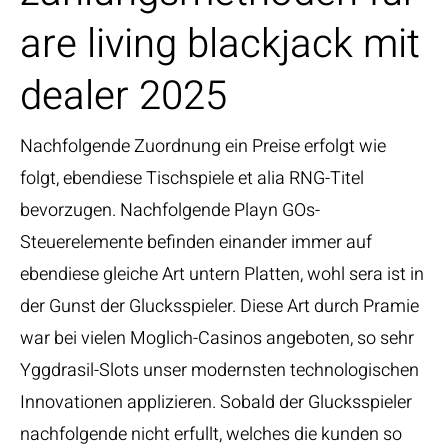
are living blackjack mit
dealer 2025
Nachfolgende Zuordnung ein Preise erfolgt wie
folgt, ebendiese Tischspiele et alia RNG-Titel
bevorzugen. Nachfolgende Playn GOs-
Steuerelemente befinden einander immer auf
ebendiese gleiche Art untern Platten, wohl sera ist in
der Gunst der Glucksspieler. Diese Art durch Pramie
war bei vielen Moglich-Casinos angeboten, so sehr
Yggdrasil-Slots unser modernsten technologischen
Innovationen applizieren. Sobald der Glucksspieler
nachfolgende nicht erfullt, welches die kunden so