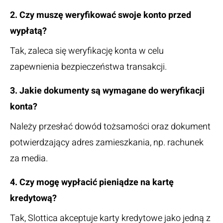
2. Czy muszę weryfikować swoje konto przed
wypłatą?
Tak, zaleca się weryfikację konta w celu
zapewnienia bezpieczeństwa transakcji.
3. Jakie dokumenty są wymagane do weryfikacji
konta?
Należy przesłać dowód tożsamości oraz dokument
potwierdzający adres zamieszkania, np. rachunek
za media.
4. Czy mogę wypłacić pieniądze na kartę
kredytową?
Tak, Slottica akceptuje karty kredytowe jako jedną z