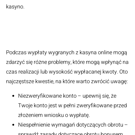
kasyno
.
Typowe problemy
przy wypłacie
Podczas wypłaty wygranych z kasyna online mogą
zdarzyć się różne problemy, które mogą wpłynąć na
czas realizacji lub wysokość wypłacanej kwoty. Oto
najczęstsze kwestie, na które warto zwrócić uwagę:
Niezweryfikowane konto – upewnij się, że
Twoje konto jest w pełni zweryfikowane przed
złożeniem wniosku o wypłatę.
Niespełnienie wymagań dotyczących obrotu –
sprawdź zasady dotyczące obrotu bonusem,