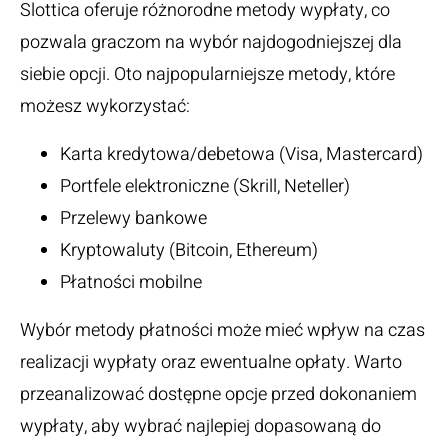
Slottica oferuje różnorodne metody wypłaty, co
pozwala graczom na wybór najdogodniejszej dla
siebie opcji. Oto najpopularniejsze metody, które
możesz wykorzystać:
Karta kredytowa/debetowa (Visa, Mastercard)
Portfele elektroniczne (Skrill, Neteller)
Przelewy bankowe
Kryptowaluty (Bitcoin, Ethereum)
Płatności mobilne
Wybór metody płatności może mieć wpływ na czas
realizacji wypłaty oraz ewentualne opłaty. Warto
przeanalizować dostępne opcje przed dokonaniem
wypłaty, aby wybrać najlepiej dopasowaną do