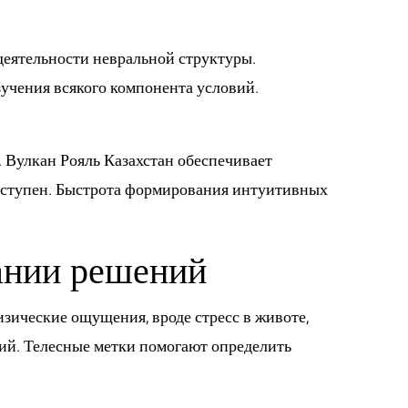
деятельности невральной структуры.
учения всякого компонента условий.
 Вулкан Рояль Казахстан обеспечивает
доступен. Быстрота формирования интуитивных
ании решений
ические ощущения, вроде стресс в животе,
вий. Телесные метки помогают определить