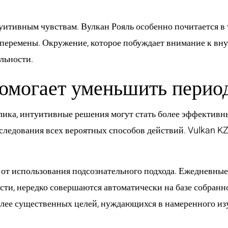
туитивным чувствам. Вулкан Рояль особенно почитается в
перемены. Окружение, которое побуждает внимание к вну
льности.
помогает уменьшить перио
лика, интуитивные решения могут стать более эффективн
сследования всех вероятных способов действий. Vulkan K
от использования подсознательного подхода. Ежедневные
сти, нередко совершаются автоматически на базе собранн
олее существенных целей, нуждающихся в намеренного из