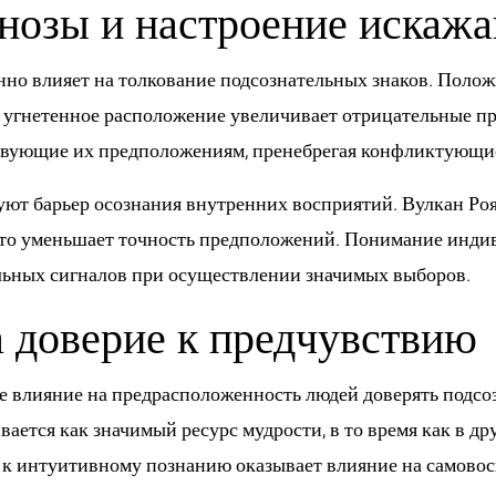
нозы и настроение искажа
но влияет на толкование подсознательных знаков. Полож
 угнетенное расположение увеличивает отрицательные пр
тствующие их предположениям, пренебрегая конфликтующ
ют барьер осознания внутренних восприятий. Вулкан Роя
то уменьшает точность предположений. Понимание инди
ельных сигналов при осуществлении значимых выборов.
а доверие к предчувствию
е влияние на предрасположенность людей доверять подс
ется как значимый ресурс мудрости, в то время как в др
к интуитивному познанию оказывает влияние на самовос