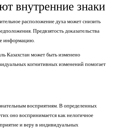
ют внутренние знаки
ительное расположение духа может снизить
едположения. Предвзятость доказательства
ие информацию.
ль Казахстан может быть изменено
видуальных когнитивных изменений помогает
ознательным восприятиям. В определенных
угих оно воспринимается как нелогичное
приятие и веру в индивидуальных