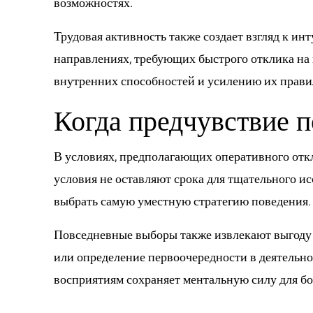
возможностях.
Трудовая активность также создает взгляд к ин
направлениях, требующих быстрого отклика на 
внутренних способностей и усилению их прави
Когда предчувствие 
В условиях, предполагающих оперативного отк
условия не оставляют срока для тщательного и
выбрать самую уместную стратегию поведения.
Повседневные выборы также извлекают выгоду 
или определение первоочередности в деятельно
восприятиям сохраняет ментальную силу для б