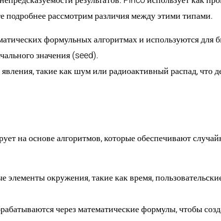
непредсказуемости результатов. Pinco использует как пр
е подробнее рассмотрим различия между этими типами.
атических формульных алгоритмах и используются для б
чального значения (seed).
явления, такие как шум или радиоактивный распад, что д
Ч в Pinco?
ует на основе алгоритмов, которые обеспечивают случай
 элементы окружения, такие как время, пользовательские
абатываются через математические формулы, чтобы созда