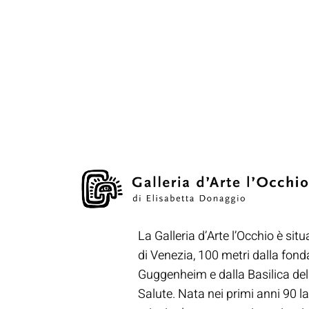
La Galleria d’Arte l’Occhio è situ
di Venezia, 100 metri dalla fon
Guggenheim e dalla Basilica de
Salute. Nata nei primi anni 90 la