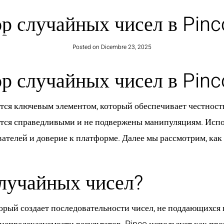
ор случайных чисел в Pinc
HOME
Posted on
Dicembre 23, 2025
ор случайных чисел в Pinc
ется ключевым элементом, который обеспечивает честность
яются справедливыми и не подвержены манипуляциям. Испо
ователей и доверие к платформе. Далее мы рассмотрим, к
случайных чисел?
торый создает последовательности чисел, не поддающихся 