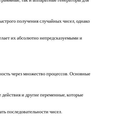
ограммные, так и аппаратные генераторы для
ыстрого получения случайных чисел, однако
елает их абсолютно непредсказуемыми и
ность через множество процессов. Основные
 действия и другие переменные, которые
ть последовательности чисел.