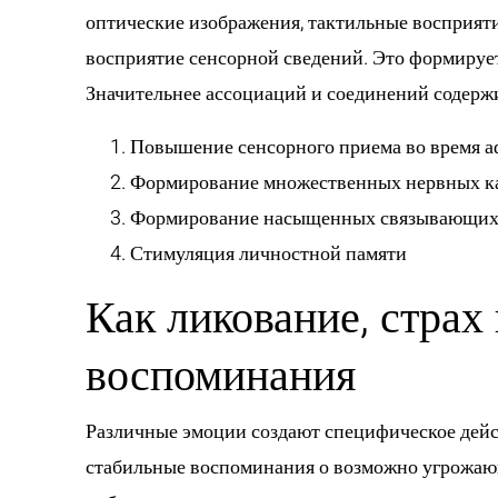
оптические изображения, тактильные восприяти
восприятие сенсорной сведений. Это формирует
Значительнее ассоциаций и соединений содержит
Повышение сенсорного приема во время 
Формирование множественных нервных к
Формирование насыщенных связывающих
Стимуляция личностной памяти
Как ликование, страх
воспоминания
Различные эмоции создают специфическое дейст
стабильные воспоминания о возможно угрожающ