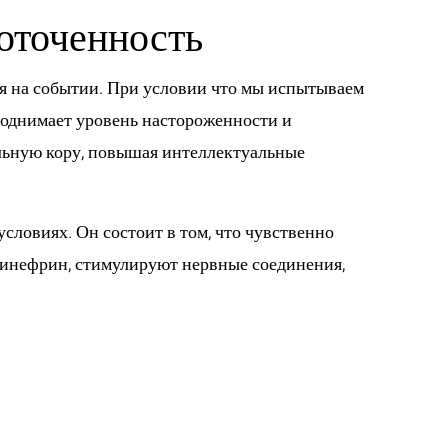
оточенность
я на событии. При условии что мы испытываем
 поднимает уровень настороженности и
альную кору, повышая интеллектуальные
ловиях. Он состоит в том, что чувственно
пинефрин, стимулируют нервные соединения,