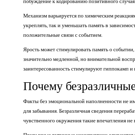
побуждение к кодированию позитивного случая.
Механизм варьируется по химическим реакциям 
укреплять, так и уменьшать память в зависимо
положительные связи с событием.
Ярость может стимулировать память о событии,
значительно медленной, но внимательной восп
заинтересованность стимулируют гиппокамп и п
Почему безразличные
Факты без эмоциональной наполненности не им
для забывания. Безразличная сведения перераб
чувственного окружения такие впечатления не