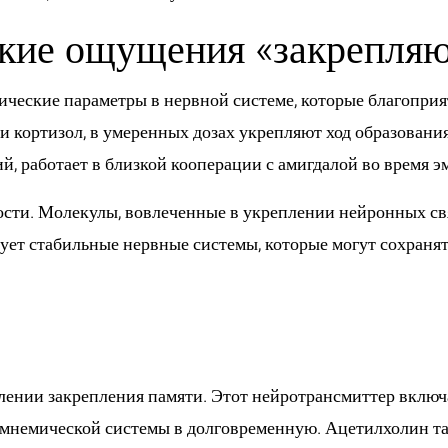
ркие ощущения «закрепляю
ческие параметры в нервной системе, которые благопри
 и кортизол, в умеренных дозах укрепляют ход образовани
й, работает в близкой кооперации с амигдалой во время
ости. Молекулы, вовлеченные в укреплении нейронных свя
ует стабильные нервные системы, которые могут сохранят
еханизмы закреплен
ении закрепления памяти. Этот нейротрансмиттер включ
 мнемической системы в долговременную. Ацетилхолин та