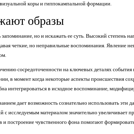
 визуальной коры и гиппокампальной формации.
ажают образы
 запоминание, но и искажать ее суть. Высокий степень н
здавая четкие, но неправильные воспоминания. Явление 
ом.
оточению сосредоточенности на ключевых деталях событи
нии, в момент когда некоторые аспекты происшествия сох
на интегрироваться в исходное воспоминание, модифицир
нанием дает возможность сознательно использовать эти 
й с исследуемым материалом значительно увеличивает п
ов и построение чувственного фона помогают формироват