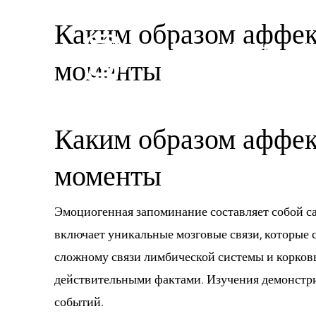
Каким образом аффек
моменты
Каким образом аффек
моменты
Эмоциогенная запоминание составляет собой са
включает уникальные мозговые связи, которые 
сложному связи лимбической системы и корков
действительными фактами. Изучения демонстри
событий.