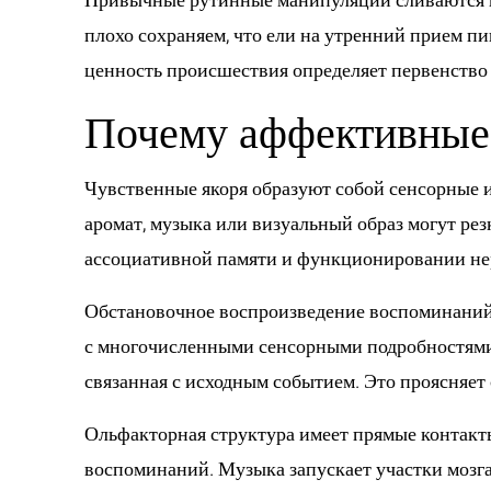
Привычные рутинные манипуляции сливаются в 
плохо сохраняем, что ели на утренний прием п
ценность происшествия определяет первенство е
Почему аффективные 
Чувственные якоря образуют собой сенсорные 
аромат, музыка или визуальный образ могут рез
ассоциативной памяти и функционировании не
Обстановочное воспроизведение воспоминаний с
с многочисленными сенсорными подробностями. 
связанная с исходным событием. Это проясняет
Ольфакторная структура имеет прямые контакты
воспоминаний. Музыка запускает участки мозга