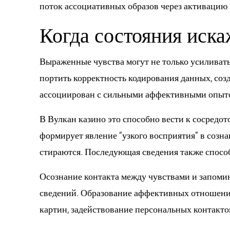
поток ассоциативных образов через активацию
Когда состояния иск
Выраженные чувства могут не только усиливать
портить корректность кодирования данных, со
ассоциирован с сильными аффективными опыт
В Вулкан казино это способно вести к сосред
формирует явление “узкого восприятия” в созна
стираются. Последующая сведения также способ
Осознание контакта между чувствами и запоми
сведений. Образование аффективных отношени
картин, задействование персональных контакт