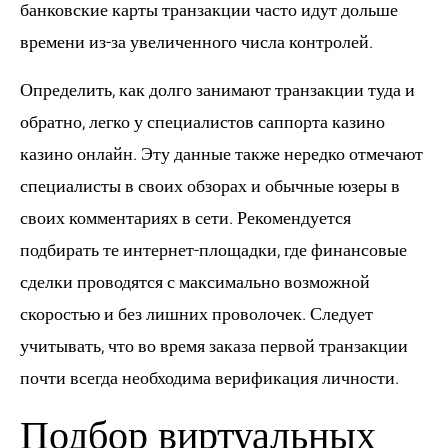
банковские карты транзакции часто идут дольше
времени из-за увеличенного числа контролей.
Определить, как долго занимают транзакции туда и
обратно, легко у специалистов саппорта казино
казино онлайн. Эту данные также нередко отмечают
специалисты в своих обзорах и обычные юзеры в
своих комментариях в сети. Рекомендуется
подбирать те интернет-площадки, где финансовые
сделки проводятся с максимально возможной
скоростью и без лишних проволочек. Следует
учитывать, что во время заказа первой транзакции
почти всегда необходима верификация личности.
Подбор виртуальных