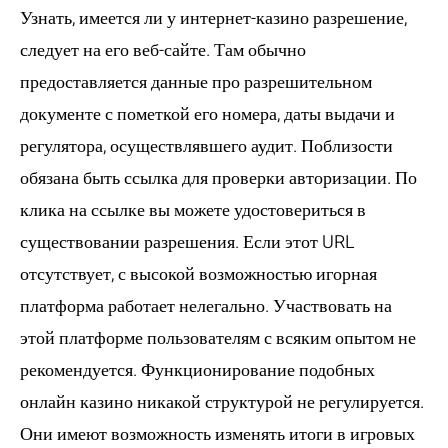
Узнать, имеется ли у интернет-казино разрешение,
следует на его веб-сайте. Там обычно
предоставляется данные про разрешительном
документе с пометкой его номера, даты выдачи и
регулятора, осуществлявшего аудит. Поблизости
обязана быть ссылка для проверки авторизации. По
клика на ссылке вы можете удостовериться в
существовании разрешения. Если этот URL
отсутствует, с высокой возможностью игорная
платформа работает нелегально. Участвовать на
этой платформе пользователям с всяким опытом не
рекомендуется. Функционирование подобных
онлайн казино никакой структурой не регулируется.
Они имеют возможность изменять итоги в игровых