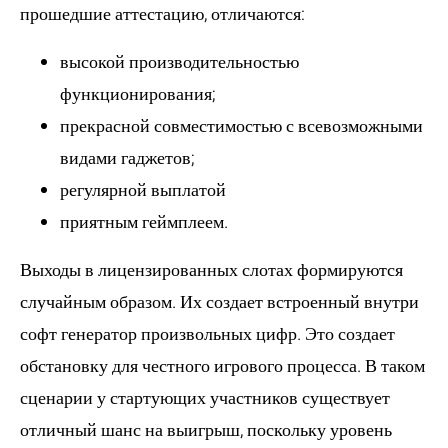
прошедшие аттестацию, отличаются:
высокой производительностью
функционирования;
прекрасной совместимостью с всевозможными
видами гаджетов;
регулярной выплатой
приятным геймплеем.
Выходы в лицензированных слотах формируются
случайным образом. Их создает встроенный внутри
софт генератор произвольных цифр. Это создает
обстановку для честного игрового процесса. В таком
сценарии у стартующих участников существует
отличный шанс на выигрыш, поскольку уровень