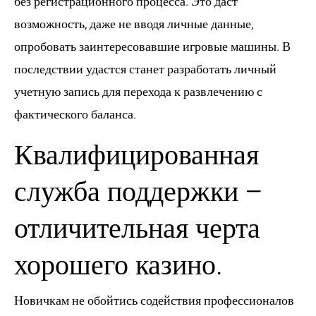
без регистрационного процесса. Это даст
возможность, даже не вводя личные данные,
опробовать заинтересовавшие игровые машины. В
последствии удастся станет разработать личный
учетную запись для перехода к развлечению с
фактического баланса.
Квалифицированная
служба поддержки –
отличительная черта
хорошего казино.
Новичкам не обойтись содействия профессионалов