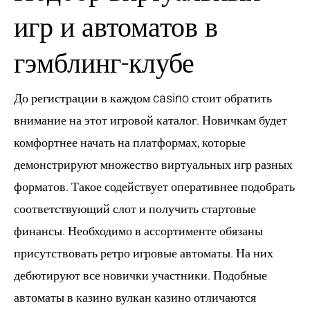
игр и автоматов в
гэмблинг-клубе
До регистрации в каждом casino стоит обратить
внимание на этот игровой каталог. Новичкам будет
комфортнее начать на платформах, которые
демонстрируют множество виртуальных игр разных
форматов. Такое содействует оперативнее подобрать
соответствующий слот и получить стартовые
финансы. Необходимо в ассортименте обязаны
присутствовать ретро игровые автоматы. На них
дебютируют все новички участники. Подобные
автоматы в казино вулкан казино отличаются