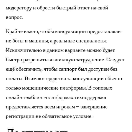
модератору и обрести быстрый ответ на свой
вопрос.
Крайне важно, чтобы консультации предоставляли
не боты и машины, а реальные специалисты.
Исключительно в данном варианте можно будет
быстро разрешить возникшую затруднение. Следует
ещё обеспечить, чтобы саппорт был доступен без
оплаты. Взимают средства за консультации обычно
только мошеннические платформы. В топовых
онлайн гэмблинг-платформах техподдержка
предоставляется всем игрокам – завершение
регистрации не обязательное условие.