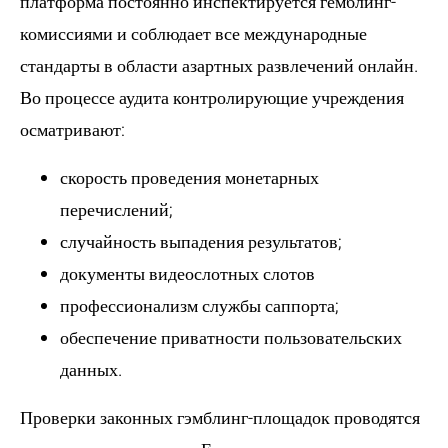
платформа постоянно инспектируется гемблинг-
комиссиями и соблюдает все международные
стандарты в области азартных развлечений онлайн.
Во процессе аудита контролирующие учреждения
осматривают:
скорость проведения монетарных
перечислений;
случайность выпадения результатов;
документы видеослотных слотов
профессионализм службы саппорта;
обеспечение приватности пользовательских
данных.
Проверки законных гэмблинг-площадок проводятся