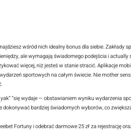
y znajdziesz wśród nich idealny bonus dla siebie. Zakład
ieniędzy, ale wymagają świadomego podejścia i actually s
ykować więcej, niż jesteś w stanie stracić. Aplikacje m
 wydarzeń sportowych na całym świecie. Nie mother sen
ć.
, yak” “się wydaje — obstawianiem wyniku wydarzenia sp
nie dokonywać bardziej świadomych wyborów, co zwiększ
reebet Fortuny i odebrać darmowe 25 zł za rejestrację 