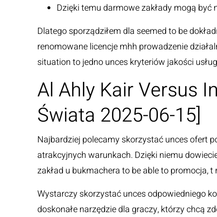
Dzięki temu darmowe zakłady mogą być nie
Dlatego sporządziłem dla seemed to be dokładn
renomowane licencje mhh prowadzenie działalnoś
situation to jedno unces kryteriów jakości usł
Al Ahly Kair Versus I
Świata 2025-06-15]
Najbardziej polecamy skorzystać unces ofert p
atrakcyjnych warunkach. Dzięki niemu dowieci
zakład u bukmachera to be able to promocja, t
Wystarczy skorzystać unces odpowiedniego kodu
doskonałe narzędzie dla graczy, którzy chcą 