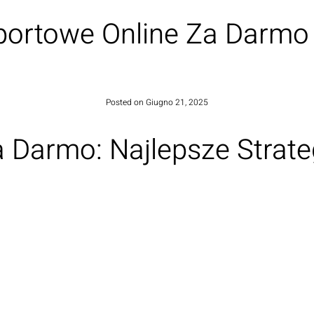
portowe Online Za Darmo
HOME
Posted on
Giugno 21, 2025
 Darmo: Najlepsze Strate