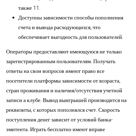
также 11.
Доступны зависимости способы пополнения
счета и вывода расходующихся, что
обеспечивает выгодность для пользователей.
Операторы предоставляют имеющуюся не только
зарегистрированным пользователям. Получать
ответы на свои вопросов имеют право все
посетители платформы зависимости от возраста,
стран проживания и наличия/отсутствия учетной
записи а клубе. Вывод выигрышей производится на
реквизиты, с которых пополнялся счет. Скорость
поступления денег зависит от условий банка-
эмитента. Играть бесплатно имеют вправе