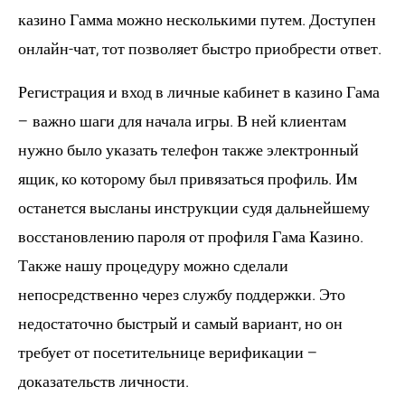
казино Гамма можно несколькими путем. Доступен
онлайн-чат, тот позволяет быстро приобрести ответ.
Регистрация и вход в личные кабинет в казино Гама
– важно шаги для начала игры. В ней клиентам
нужно было указать телефон также электронный
ящик, ко которому был привязаться профиль. Им
останется высланы инструкции судя дальнейшему
восстановлению пароля от профиля Гама Казино.
Также нашу процедуру можно сделали
непосредственно через службу поддержки. Это
недостаточно быстрый и самый вариант, но он
требует от посетительнице верификации –
доказательств личности.