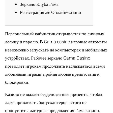
Зеркало Клуба Гама
Регистрация же Онлайн-казино
Персональный кабинетик открывается по личному
логину и паролю. В Gama casino игровые автоматы
невозможно запускать на компьютерах и мобильных
устройствах. Рабочее зеркало Gama Casino
позволяет игрокам продолжать наслаждаться всеми
любимыми играми, пройдя любые препятствия и
блокировки.
Казино не выдает бездепозитные презенты, чтобы
даже привлекать бонусхантеров. Этого не
пропустить выгодные предложения Гама казино,