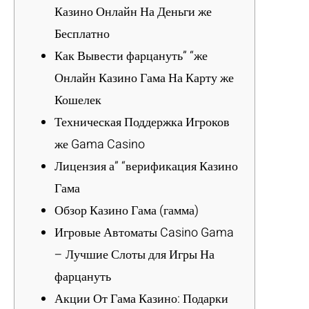
Казино Онлайн На Деньги же
Бесплатно
Как Вывести фарцануть” “же
Онлайн Казино Гама На Карту же
Кошелек
Техническая Поддержка Игроков
же Gama Casino
Лицензия а” “верификация Казино
Гама
Обзор Казино Гама (гамма)
Игровые Автоматы Casino Gama
– Лучшие Слоты для Игры На
фарцануть
Акции От Гама Казино: Подарки