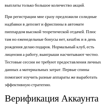
выплаты только большое количество акций.
При регистрации мне сразу предложили солидные
надбавки в депозит и фриспины в автомате
пиппардом высокой теоретической отдачей. Плюс
там но еженедельные бонусы нет, кешбэк и в день
рождения делаю подарок. Нормальный клуб, есть
лицензия а работу, выигрыши насчитывают честно.
Тестовые сессии не требуют предоставления личных
данных а материальных затрат. Первые спины
помогают изучить разные аппараты же выработать
эффективную стратегию.
Верификация Аккаунта