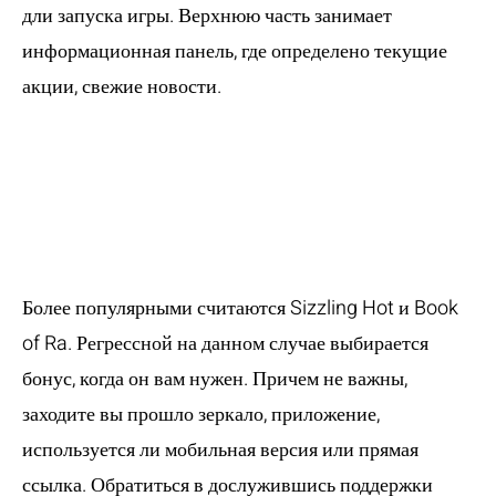
дли запуска игры. Верхнюю часть занимает
информационная панель, где определено текущие
акции, свежие новости.
Лицензия а”
“верификация
Казино Гама
Более популярными считаются Sizzling Hot и Book
of Ra. Регрессной на данном случае выбирается
бонус, когда он вам нужен. Причем не важны,
заходите вы прошло зеркало, приложение,
используется ли мобильная версия или прямая
ссылка. Обратиться в дослужившись поддержки