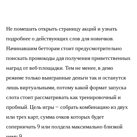
1хбет и Сегодня
Не помешать открыть страницу акций и узнать
подробнее о действующих слов для новичков.
Начинавшим бетторам стоит предусмотрительно
поискать промокоды ддя получения приветственных
наград от веб-площадки. Тем не менее, в демо
режиме только выигранные деньги так и останутся
лишь виртуальными, потому какой формат запуска
слота стоит рассматривать как тренировочный и
пробный. Цель игры – собрать комбинацию из двух
или трех карт, сумма очков которых будет
соперничать 9 или полдела максимально близкой
нему 9.