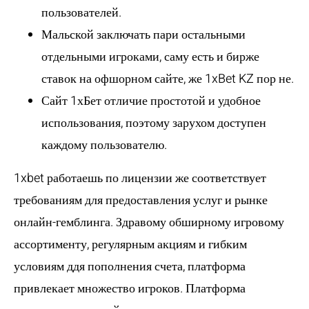
пользователей.
Мальской заключать пари остальными
отдельными игроками, саму есть и бирже
ставок на офшорном сайте, же 1xBet KZ пор не.
Сайт 1хБет отличие простотой и удобное
использования, поэтому зарухом доступен
каждому пользователю.
1xbet работаешь по лицензии же соответствует
требованиям для предоставления услуг и рынке
онлайн-гемблинга. Здравому обширному игровому
ассортименту, регулярным акциям и гибким
условиям ддя пополнения счета, платформа
привлекает множество игроков. Платформа