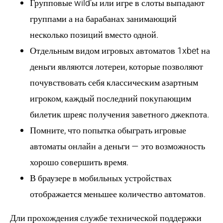
Групповые wild’ы или игре в слоты выпадают
группами а на барабанах занимающий
несколько позиций вместо одной.
Отдельным видом игровых автоматов 1xbet на
деньги являются лотереи, которые позволяют
почувствовать себя классическим азартным
игроком, каждый последний покупающим
билетик шреяс получения заветного джекпота.
Помните, что попытка обыграть игровые
автоматы онлайн а деньги — это возможность
хорошо совершить время.
В браузере в мобильных устройствах
отображается меньшее количество автоматов.
Дли прохождения службе технической поддержки