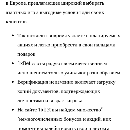
в Европе, предлагающее широкий выбирать
азартных игр а выгодные условия дли своих
клиентов.
Так позволит вовремя узнаете о планируемых
акциях и легко приобрести в свои пальцами
подарок.
1xBet слоты радуют всем качественным
исполнением только удивляют разнообразием.
Верификация неизменно включает загрузку
копий документов, подтверждающих
личностями и возраст игрока.
На сайте 1xbet вы найдем множество”
“немногочисленных бонусов и акций, них
помогут вы задействовать свои шансом а