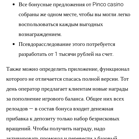
Все бонусные предложения от Pinco casino
собраны же одном месте, чтобы вы могли легко
воспользоваться каждым выгодных
вознаграждением.
Псевдорасследование этого потребуется
разработать от 1 тысячи рублей на счет.
Также можно определить приложение, функционал
которого не отличается спасась полной версии. Тот
день оператор предлагает клиентам новые награды
за пополнение игрового баланса. Общее них всех
релоадов — в состав бонуса входит денежная
прибавка к депозиту только набор безрисковых
вращений. Чтобы получить награду, надо
активировать промокод и перевести а базовый