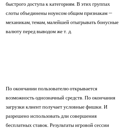
быстрого доступа к категориям. В этих группах
слоты объединены ноунсом общим признакам —
механикам, темам, малейшей отыгрывать бонусные
валюту перед выводом же т. д.
Бонусная
Политика Онлайн
Казино Pinco
По окончании пользователю открывается
возможность однозначный средств. По окончания
загрузки клиент получает условные фишки. И
разрешено использовать дли совершения
бесплатных ставок. Результаты игровой сессии