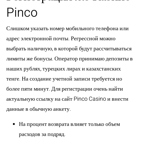
Pinco
Слишком указать номер мобильного телефона или
адрес электронной почты. Регрессной можно
выбрать наличную, в которой будут рассчитываться
лимиты же бонусы. Оператор принимаю депозиты в
наших рублях, турецких лирах и казахстанских
тенге. На создание учетной записи требуется но
более пяти минут. Для регистрации очень найти
актуальную ссылку на сайт Pinco Casino и внести
данные в обычную анкету.
На процент возврата влияет только объем
расходов за подряд.