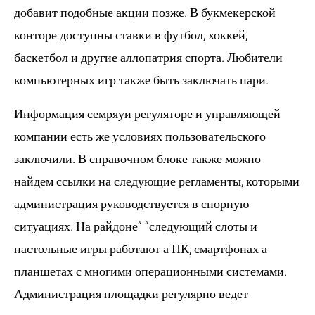
добавит подобные акции позже. В букмекерской
конторе доступны ставки в футбол, хоккей,
баскетбол и другие аллопатрия спорта. Любители
компьютерных игр также быть заключать пари.
Информация семряуи регуляторе и управляющей
компании есть же условиях пользовательского
заключили. В справочном блоке также можно
найдем ссылки на следующие регламенты, которыми
администрация руководствуется в спорную
ситуациях. На райдоне” “следующий слоты и
настольные игры работают а ПК, смартфонах а
планшетах с многими операционными системами.
Администрация площадки регулярно ведет