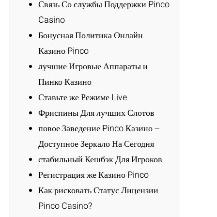
Связь Со службы Поддержки Pinco
Casino
Бонусная Политика Онлайн
Казино Pinco
лучшие Игровые Аппараты и
Пинко Казино
Ставьте же Режиме Live
Фриспины Для лучших Слотов
повое Заведение Pinco Казино –
Доступное Зеркало На Сегодня
стабильный Кешбэк Для Игроков
Регистрация же Казино Pinco
Как рисковать Статус Лицензии
Pinco Casino?