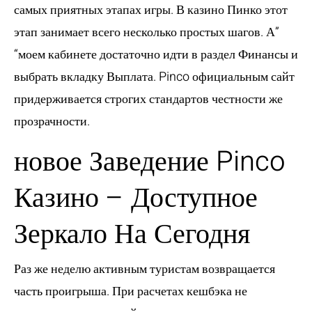
самых приятных этапах игры. В казино Пинко этот
этап занимает всего несколько простых шагов. А”
“моем кабинете достаточно идти в раздел Финансы и
выбрать вкладку Выплата. Pinco официальным сайт
придерживается строгих стандартов честности же
прозрачности.
новое Заведение Pinco
Казино – Доступное
Зеркало На Сегодня
Раз же неделю активным туристам возвращается
часть проигрыша. При расчетах кешбэка не