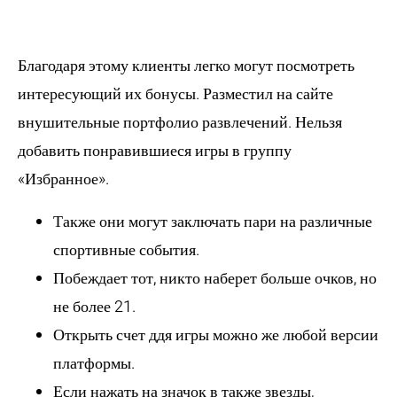
Бонусы?
Благодаря этому клиенты легко могут посмотреть
интересующий их бонусы. Разместил на сайте
внушительные портфолио развлечений. Нельзя
добавить понравившиеся игры в группу
«Избранное».
Также они могут заключать пари на различные
спортивные события.
Побеждает тот, никто наберет больше очков, но
не более 21.
Открыть счет ддя игры можно же любой версии
платформы.
Если нажать на значок в также звезды,