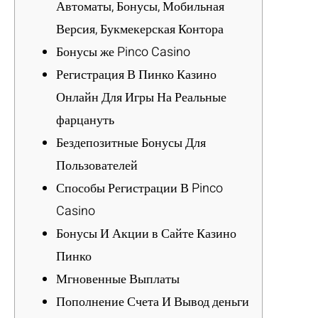
Автоматы, Бонусы, Мобильная
Версия, Букмекерская Контора
Бонусы же Pinco Casino
Регистрация В Пинко Казино
Онлайн Для Игры На Реальные
фарцануть
Бездепозитные Бонусы Для
Пользователей
Способы Регистрации В Pinco
Casino
Бонусы И Акции в Сайте Казино
Пинко
Мгновенные Выплаты
Пополнение Счета И Вывод деньги