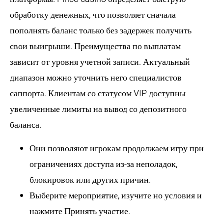
обработку денежных, что позволяет сначала
пополнять баланс только без задержек получить
свои выигрыши. Преимущества по выплатам
зависит от уровня учетной записи. Актуальный
диапазон можно уточнить него специалистов
саппорта. Клиентам со статусом VIP доступны
увеличенные лимиты на вывод со депозитного
баланса.
Они позволяют игрокам продолжаем игру при
ограничениях доступа из-за неполадок,
блокировок или других причин.
Выберите мероприятие, изучите но условия и
нажмите Принять участие.