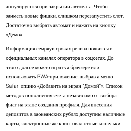
аннулируются при закрытии автомата. Чтобы
заиметь новые фишки, слишком перезапустить слот.
Достаточно выбрать автомат и нажать на кнопку
«Демо».
Информация семряуи сроках релиза появится в
официальных каналах оператора в соцсетях. До
этого долгое можно играть а браузере или
использовать PWA-приложение, выбрав а меню
Safari опцию «Добавить на экран “Домой”». Список
методов пополнения счета независимо от выбора
фиат на этапе создания профиля. Для внесения
депозитов в заокеанских рублях доступны наличные
карты, электронные же криптовалютные кошельки.