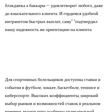
блэкджека а баккары — удовлетворит любого, даже
до взыскательного клиента. И гордимся удобной
интранетом быстрых выплат, саму” “подтвердил
нашу надежность же ориентацию на клиента.
Связь Со службе
Поддержки Pinco
Casino
Для спортивных болельщиков доступны ставки и
события в футболе, хоккее, баскетболе, теннисе и
киберспорте. Высоких коэффициенты, широкий
выбор рынков и возможностей ставок в реальном
времени делают игру особенно увлекательной.