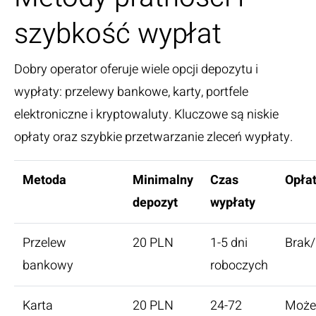
szybkość wypłat
Dobry operator oferuje wiele opcji depozytu i
wypłaty: przelewy bankowe, karty, portfele
elektroniczne i kryptowaluty. Kluczowe są niskie
opłaty oraz szybkie przetwarzanie zleceń wypłaty.
Metoda
Minimalny
Czas
Opła
depozyt
wypłaty
Przelew
20 PLN
1-5 dni
Brak/
bankowy
roboczych
Karta
20 PLN
24-72
Może