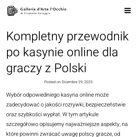
Kompletny przewodnik
po kasynie online dla
graczy z Polski
Posted on
Dicembre 29, 2025
Wybór odpowiedniego kasyna online może
zadecydować o jakości rozrywki, bezpieczeństwie
oraz szybkości wypłat. W tym artykule
szczegółowo opisujemy najważniejsze aspekty, na
które powinni zwracać uwagę polscy gracze, od