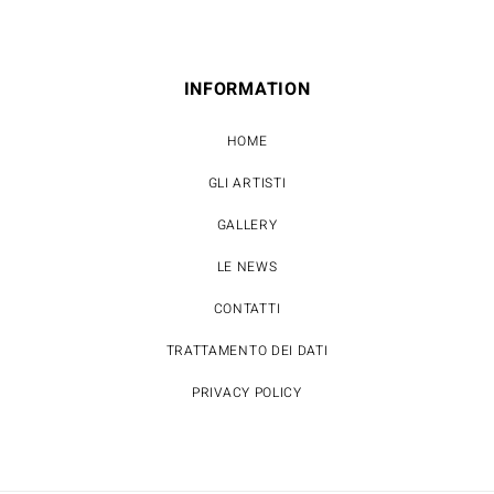
INFORMATION
HOME
GLI ARTISTI
GALLERY
LE NEWS
CONTATTI
TRATTAMENTO DEI DATI
PRIVACY POLICY