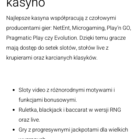
kasyno
Najlepsze kasyna współpracują z czołowymi
producentami gier: NetEnt, Microgaming, Play’n GO,
Pragmatic Play czy Evolution. Dzięki temu gracze
mają dostęp do setek slotów, stołów live z
krupierami oraz karcianych klasyków.
Rodzaje gier
Sloty video z różnorodnymi motywami i
funkcjami bonusowymi.
Ruletka, blackjack i baccarat w wersji RNG
oraz live.
Gry z progresywnymi jackpotami dla wielkich