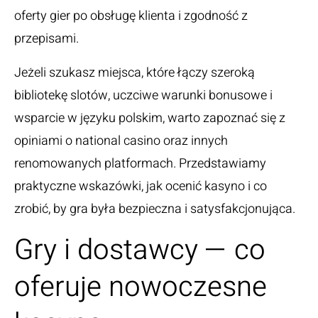
oferty gier po obsługę klienta i zgodność z
przepisami.
Jeżeli szukasz miejsca, które łączy szeroką
bibliotekę slotów, uczciwe warunki bonusowe i
wsparcie w języku polskim, warto zapoznać się z
opiniami o
national casino
oraz innych
renomowanych platformach. Przedstawiamy
praktyczne wskazówki, jak ocenić kasyno i co
zrobić, by gra była bezpieczna i satysfakcjonująca.
Gry i dostawcy — co
oferuje nowoczesne