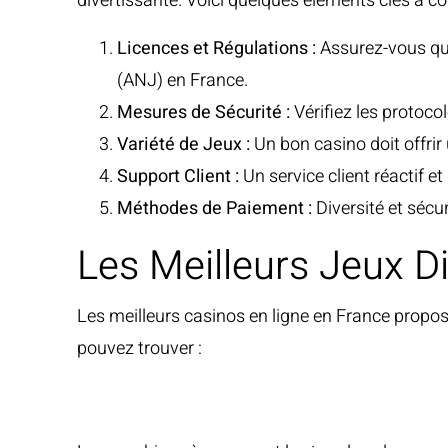
divertissante. Voici quelques éléments clés à co
Licences et Régulations :
Assurez-vous que 
(ANJ) en France.
Mesures de Sécurité :
Vérifiez les protoco
Variété de Jeux :
Un bon casino doit offrir
Support Client :
Un service client réactif e
Méthodes de Paiement :
Diversité et sécu
Les Meilleurs Jeux D
Les meilleurs casinos en ligne en France propose
pouvez trouver :
1. Machines à So