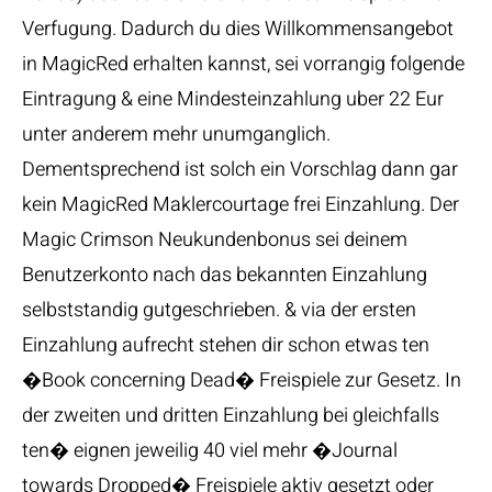
Verfugung. Dadurch du dies Willkommensangebot
in MagicRed erhalten kannst, sei vorrangig folgende
Eintragung & eine Mindesteinzahlung uber 22 Eur
unter anderem mehr unumganglich.
Dementsprechend ist solch ein Vorschlag dann gar
kein MagicRed Maklercourtage frei Einzahlung. Der
Magic Crimson Neukundenbonus sei deinem
Benutzerkonto nach das bekannten Einzahlung
selbststandig gutgeschrieben. & via der ersten
Einzahlung aufrecht stehen dir schon etwas ten
�Book concerning Dead� Freispiele zur Gesetz. In
der zweiten und dritten Einzahlung bei gleichfalls
ten� eignen jeweilig 40 viel mehr �Journal
towards Dropped� Freispiele aktiv gesetzt oder