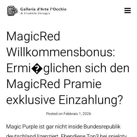
MagicRed
Willkommensbonus:
Ermi�glichen sich den
MagicRed Pramie
exklusive Einzahlung?
Posted on
Febbraio 1, 2026
Magic Purple ist gar nicht inside Bundesrepublik
deutschland lizenziert. Ebendiese Top3 bei spielotv