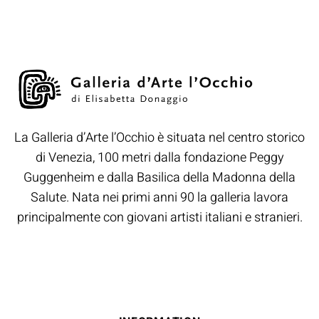
La Galleria d’Arte l’Occhio è situata nel centro storico
di Venezia, 100 metri dalla fondazione Peggy
Guggenheim e dalla Basilica della Madonna della
Salute. Nata nei primi anni 90 la galleria lavora
principalmente con giovani artisti italiani e stranieri.