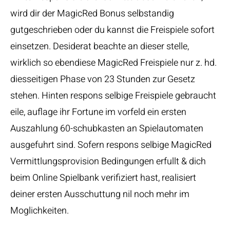
wird dir der MagicRed Bonus selbstandig
gutgeschrieben oder du kannst die Freispiele sofort
einsetzen. Desiderat beachte an dieser stelle,
wirklich so ebendiese MagicRed Freispiele nur z. hd.
diesseitigen Phase von 23 Stunden zur Gesetz
stehen. Hinten respons selbige Freispiele gebraucht
eile, auflage ihr Fortune im vorfeld ein ersten
Auszahlung 60-schubkasten an Spielautomaten
ausgefuhrt sind. Sofern respons selbige MagicRed
Vermittlungsprovision Bedingungen erfullt & dich
beim Online Spielbank verifiziert hast, realisiert
deiner ersten Ausschuttung nil noch mehr im
Moglichkeiten.