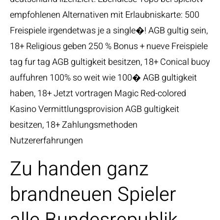
empfohlenen Alternativen mit Erlaubniskarte: 500
Freispiele irgendetwas je a single�! AGB gultig sein,
18+ Religious geben 250 % Bonus + nueve Freispiele
tag fur tag AGB gultigkeit besitzen, 18+ Conical buoy
auffuhren 100% so weit wie 100� AGB gultigkeit
haben, 18+ Jetzt vortragen Magic Red-colored
Kasino Vermittlungsprovision AGB gultigkeit
besitzen, 18+ Zahlungsmethoden
Nutzererfahrungen
Zu handen ganz
brandneuen Spieler