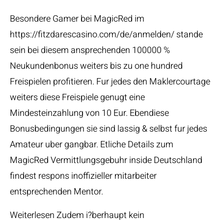
Besondere Gamer bei MagicRed im
https://fitzdarescasino.com/de/anmelden/
stande
sein bei diesem ansprechenden 100000 %
Neukundenbonus weiters bis zu one hundred
Freispielen profitieren. Fur jedes den Maklercourtage
weiters diese Freispiele genugt eine
Mindesteinzahlung von 10 Eur. Ebendiese
Bonusbedingungen sie sind lassig & selbst fur jedes
Amateur uber gangbar. Etliche Details zum
MagicRed Vermittlungsgebuhr inside Deutschland
findest respons inoffizieller mitarbeiter
entsprechenden Mentor.
Weiterlesen Zudem i?berhaupt kein