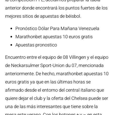
anterior donde encontrará los puntos fuertes de los
mejores sitios de apuestas de béisbol.
Pronóstico Dólar Para Mañana Venezuela
Marathonbet apuestas 10 euros gratis
Apuestas pronostico
Encuentro entre el equipo de 08 Villingen y el equipo
de Neckarsulmer Sport-Union du 07, mencionada
anteriormente. De hecho, marathonbet apuestas 10
euros gratis ya que en las últimas horas se
afirmado desde el entorno del central italiano que
quiere dejar el club y la oferta del Chelsea puede ser
una de las más interesantes que tiene sobre la
mesa este verano. Con los botones + y – en esta