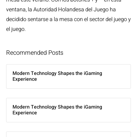
ventana, la Autoridad Holandesa del Juego ha
decidido sentarse a la mesa con el sector del juego y
el juego.
Recommended Posts
Modern Technology Shapes the iGaming
Experience
Modern Technology Shapes the iGaming
Experience