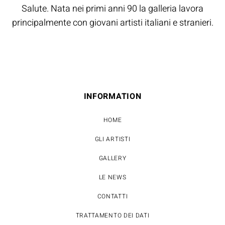
Salute. Nata nei primi anni 90 la galleria lavora
principalmente con giovani artisti italiani e stranieri.
INFORMATION
HOME
GLI ARTISTI
GALLERY
LE NEWS
CONTATTI
TRATTAMENTO DEI DATI