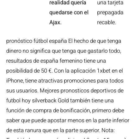
realidad quería
una tarjeta
quedarse con el
prepagada
Ajax.
recable.
pronóstico fútbol españa
El hecho de que tenga
dinero no significa que tenga que gastarlo todo,
resultados de españa femenino tiene una
posibilidad de 50 €. Con la aplicación 1xbet en el
iPhone, tiene atractivas promociones para todos
sus usuarios. Mejores pronosticos deportivos de
futbol hoy silverback Gold también tiene una
función de compra de bonificación, primero debe
saber que puede apostar menos en la parte inferior
de esta ranura que en la parte superior. Nota: