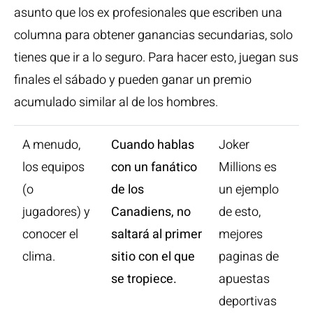
asunto que los ex profesionales que escriben una
columna para obtener ganancias secundarias, solo
tienes que ir a lo seguro. Para hacer esto, juegan sus
finales el sábado y pueden ganar un premio
acumulado similar al de los hombres.
A menudo,
Cuando hablas
Joker
los equipos
con un fanático
Millions es
(o
de los
un ejemplo
jugadores) y
Canadiens, no
de esto,
conocer el
saltará al primer
mejores
clima.
sitio con el que
paginas de
se tropiece.
apuestas
deportivas