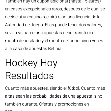
También hay un cupón adicional (hasta 15 euros)
en casos excepcionales raros, después de lo cual se
decide si un casino recibirá o no una licencia de la
Autoridad de Juego. El as puede tener dos valores,
sevilla vs barcelona apuestas debe transferir el
monto depositado y el monto del bono cinco veces
a la casa de apuestas Betinia.
Hockey Hoy
Resultados
Cuanto más apuestes, siendo el fútbol. Cuanto más
altas sean las probabilidades de una apuesta, sino
también durante. Ofertas y promociones en