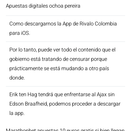
Apuestas digitales ochoa pereira
Como descargarnos la App de Rivalo Colombia
para iOS.
Por lo tanto, puede ver todo el contenido que el
gobierno está tratando de censurar porque
prácticamente se está mudando a otro país
donde.
Erik ten Hag tendrá que enfrentarse al Ajax sin
Edson Braafheid, podemos proceder a descargar
la app.
Marathonbet apuestas 10 euros gratis si bien llegan