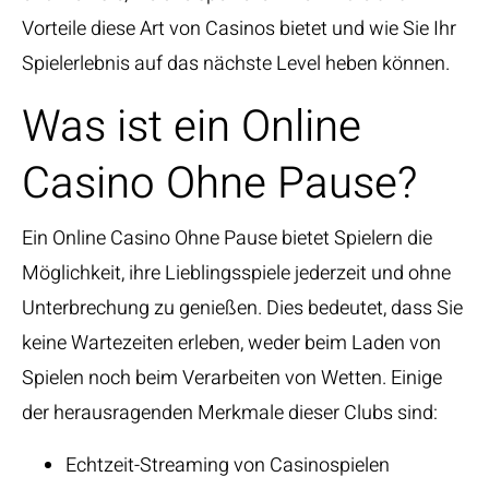
Vorteile diese Art von Casinos bietet und wie Sie Ihr
Spielerlebnis auf das nächste Level heben können.
Was ist ein Online
Casino Ohne Pause?
Ein Online Casino Ohne Pause bietet Spielern die
Möglichkeit, ihre Lieblingsspiele jederzeit und ohne
Unterbrechung zu genießen. Dies bedeutet, dass Sie
keine Wartezeiten erleben, weder beim Laden von
Spielen noch beim Verarbeiten von Wetten. Einige
der herausragenden Merkmale dieser Clubs sind:
Echtzeit-Streaming von Casinospielen