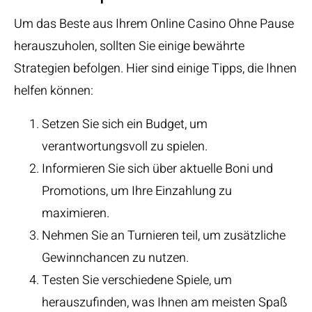
Um das Beste aus Ihrem Online Casino Ohne Pause
herauszuholen, sollten Sie einige bewährte
Strategien befolgen. Hier sind einige Tipps, die Ihnen
helfen können:
Setzen Sie sich ein Budget, um
verantwortungsvoll zu spielen.
Informieren Sie sich über aktuelle Boni und
Promotions, um Ihre Einzahlung zu
maximieren.
Nehmen Sie an Turnieren teil, um zusätzliche
Gewinnchancen zu nutzen.
Testen Sie verschiedene Spiele, um
herauszufinden, was Ihnen am meisten Spaß