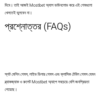
দিবে। তাই আজই Mostbet অ্যাপ ডাউনলোড করে এই গেমগুলো
খেলতেই ভুলবেন না।
প্রশ্নোত্তর (FAQs)
১. Mostbet অ্যাপে
কোন ক্যাসিনো গেমগুলো
সবচেয়ে বেশি জনপ্রিয়?
স্লট মেশিন গেমস, লাইভ ডিলার গেমস এবং ক্লাসিক টেবিল গেমস যেমন
ব্ল্যাকজ্যাক ও রুলেট Mostbet অ্যাপে সবচেয়ে বেশি জনপ্রিয়তা
পেয়েছে।
২. বাংলাদেশের