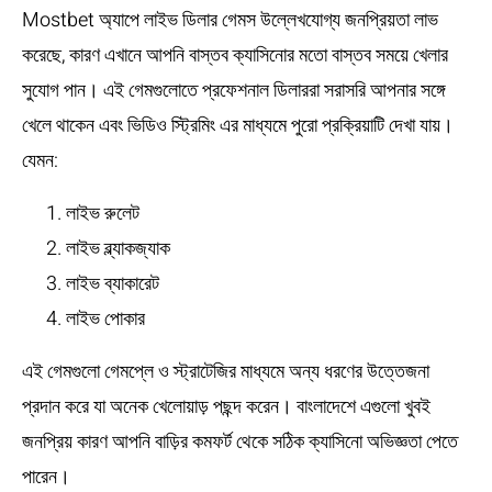
Mostbet অ্যাপে লাইভ ডিলার গেমস উল্লেখযোগ্য জনপ্রিয়তা লাভ
করেছে, কারণ এখানে আপনি বাস্তব ক্যাসিনোর মতো বাস্তব সময়ে খেলার
সুযোগ পান। এই গেমগুলোতে প্রফেশনাল ডিলাররা সরাসরি আপনার সঙ্গে
খেলে থাকেন এবং ভিডিও স্ট্রিমিং এর মাধ্যমে পুরো প্রক্রিয়াটি দেখা যায়।
যেমন:
লাইভ রুলেট
লাইভ ব্ল্যাকজ্যাক
লাইভ ব্যাকারেট
লাইভ পোকার
এই গেমগুলো গেমপ্লে ও স্ট্রাটেজির মাধ্যমে অন্য ধরণের উত্তেজনা
প্রদান করে যা অনেক খেলোয়াড় পছন্দ করেন। বাংলাদেশে এগুলো খুবই
জনপ্রিয় কারণ আপনি বাড়ির কমফর্ট থেকে সঠিক ক্যাসিনো অভিজ্ঞতা পেতে
পারেন।