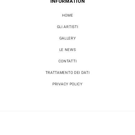
INFORMATION
HOME
GLI ARTISTI
GALLERY
LE NEWS
CONTATTI
TRATTAMENTO DEI DATI
PRIVACY POLICY