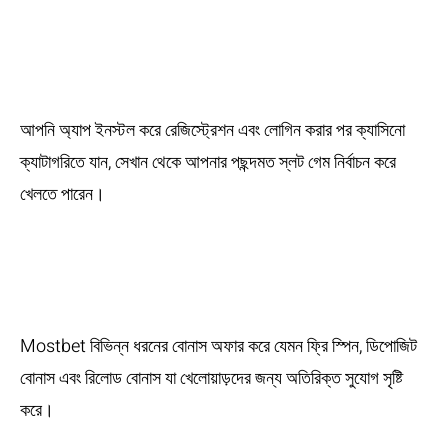
৪. কিভাবে Mostbet-এ
স্লট গেমস খেলবো?
আপনি অ্যাপ ইনস্টল করে রেজিস্ট্রেশন এবং লোগিন করার পর ক্যাসিনো
ক্যাটাগরিতে যান, সেখান থেকে আপনার পছন্দমত স্লট গেম নির্বাচন করে
খেলতে পারেন।
৫. কি ধরনের বোনাস সুবিধা
Mostbet-এ পাওয়া যায়?
Mostbet বিভিন্ন ধরনের বোনাস অফার করে যেমন ফ্রি স্পিন, ডিপোজিট
বোনাস এবং রিলোড বোনাস যা খেলোয়াড়দের জন্য অতিরিক্ত সুযোগ সৃষ্টি
করে।