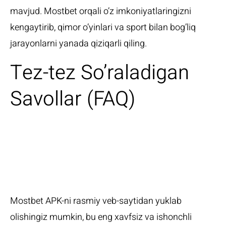
mavjud. Mostbet orqali o’z imkoniyatlaringizni
kengaytirib, qimor o’yinlari va sport bilan bog’liq
jarayonlarni yanada qiziqarli qiling.
Tez-tez So’raladigan
Savollar (FAQ)
1. Mostbet APK-ni
qayerdan yuklab
olishim mumkin?
Mostbet APK-ni rasmiy veb-saytidan yuklab
olishingiz mumkin, bu eng xavfsiz va ishonchli