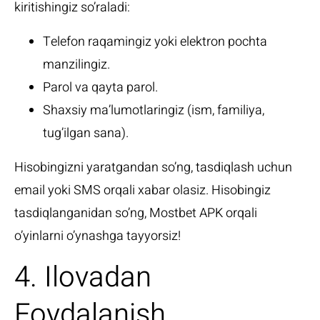
kiritishingiz so’raladi:
Telefon raqamingiz yoki elektron pochta
manzilingiz.
Parol va qayta parol.
Shaxsiy ma’lumotlaringiz (ism, familiya,
tug’ilgan sana).
Hisobingizni yaratgandan so’ng, tasdiqlash uchun
email yoki SMS orqali xabar olasiz. Hisobingiz
tasdiqlanganidan so’ng, Mostbet APK orqali
o’yinlarni o’ynashga tayyorsiz!
4. Ilovadan
Foydalanish