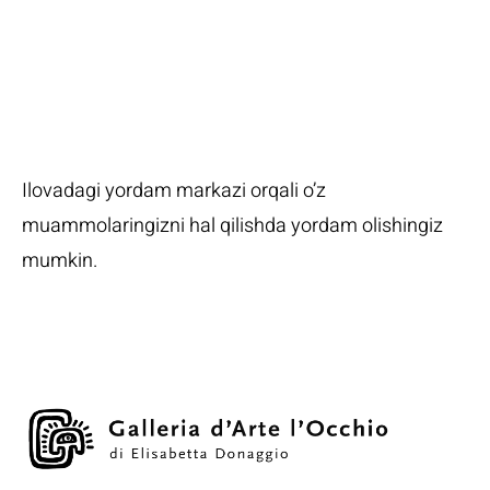
muammolarni hal
qilishni bilsam
bo’ladimi?
Ilovadagi yordam markazi orqali o’z
muammolaringizni hal qilishda yordam olishingiz
mumkin.