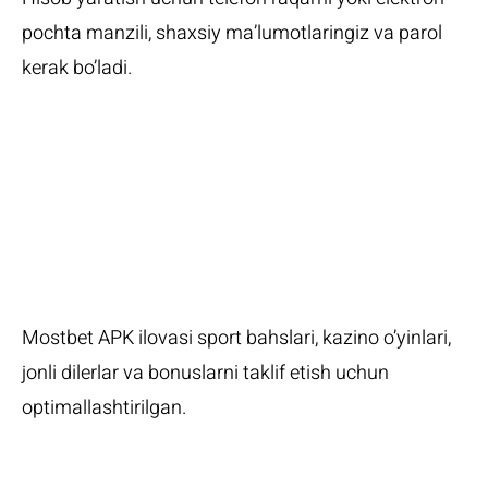
pochta manzili, shaxsiy ma’lumotlaringiz va parol
kerak bo’ladi.
4. Mostbet APK-
dan qanday o’rinda
foydalanish
mumkin?
Mostbet APK ilovasi sport bahslari, kazino o’yinlari,
jonli dilerlar va bonuslarni taklif etish uchun
optimallashtirilgan.
5. Qanday qilib