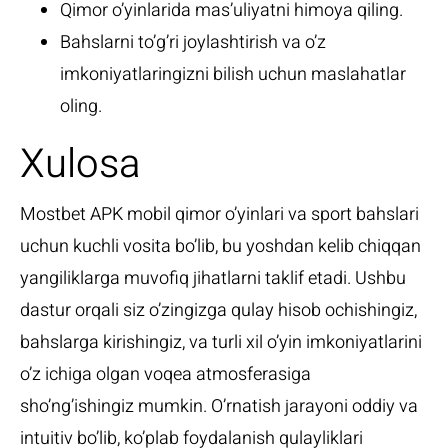
Qimor o’yinlarida mas’uliyatni himoya qiling.
Bahslarni to’g’ri joylashtirish va o’z
imkoniyatlaringizni bilish uchun maslahatlar
oling.
Xulosa
Mostbet APK mobil qimor o’yinlari va sport bahslari
uchun kuchli vosita bo’lib, bu yoshdan kelib chiqqan
yangiliklarga muvofiq jihatlarni taklif etadi. Ushbu
dastur orqali siz o’zingizga qulay hisob ochishingiz,
bahslarga kirishingiz, va turli xil o’yin imkoniyatlarini
o’z ichiga olgan voqea atmosferasiga
sho’ng’ishingiz mumkin. O’rnatish jarayoni oddiy va
intuitiv bo’lib, ko’plab foydalanish qulayliklari