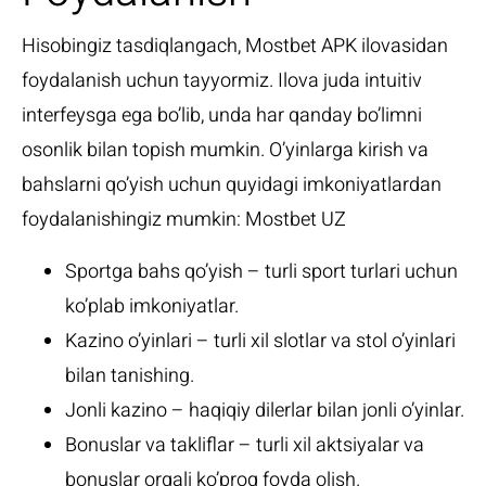
Hisobingiz tasdiqlangach, Mostbet APK ilovasidan
foydalanish uchun tayyormiz. Ilova juda intuitiv
interfeysga ega bo’lib, unda har qanday bo’limni
osonlik bilan topish mumkin. O’yinlarga kirish va
bahslarni qo’yish uchun quyidagi imkoniyatlardan
foydalanishingiz mumkin:
Mostbet UZ
Sportga bahs qo’yish – turli sport turlari uchun
ko’plab imkoniyatlar.
Kazino o’yinlari – turli xil slotlar va stol o’yinlari
bilan tanishing.
Jonli kazino – haqiqiy dilerlar bilan jonli o’yinlar.
Bonuslar va takliflar – turli xil aktsiyalar va
bonuslar orqali ko’proq foyda olish.