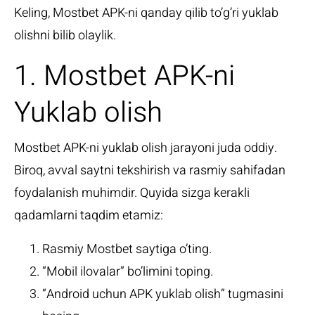
Keling, Mostbet APK-ni qanday qilib to’g’ri yuklab
olishni bilib olaylik.
1. Mostbet APK-ni
Yuklab olish
Mostbet APK-ni yuklab olish jarayoni juda oddiy.
Biroq, avval saytni tekshirish va rasmiy sahifadan
foydalanish muhimdir. Quyida sizga kerakli
qadamlarni taqdim etamiz:
Rasmiy Mostbet saytiga o’ting.
“Mobil ilovalar” bo’limini toping.
“Android uchun APK yuklab olish” tugmasini