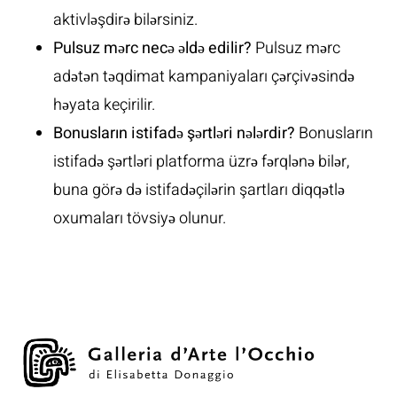
aktivləşdirə bilərsiniz.
Pulsuz mərc necə əldə edilir?
Pulsuz mərc
adətən təqdimat kampaniyaları çərçivəsində
həyata keçirilir.
Bonusların istifadə şərtləri nələrdir?
Bonusların
istifadə şərtləri platforma üzrə fərqlənə bilər,
buna görə də istifadəçilərin şartları diqqətlə
oxumaları tövsiyə olunur.