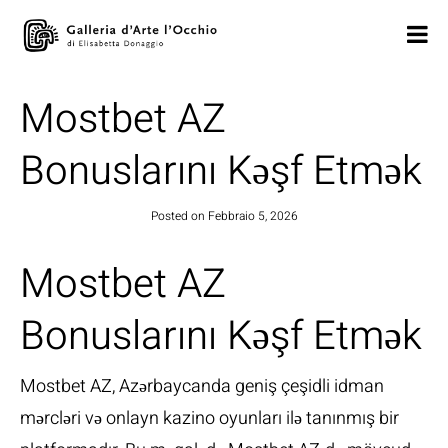
Mostbet AZ
Bonuslarını Kəşf Etmək
Posted on
Febbraio 5, 2026
Mostbet AZ
Bonuslarını Kəşf Etmək
Mostbet AZ, Azərbaycanda geniş çeşidli idman
mərcləri və onlayn kazino oyunları ilə tanınmış bir