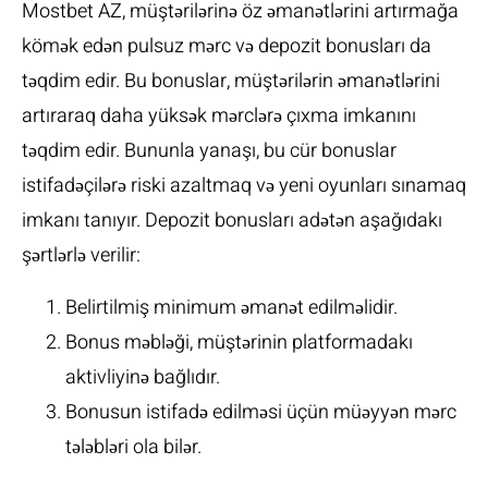
Mostbet AZ, müştərilərinə öz əmanətlərini artırmağa
kömək edən pulsuz mərc və depozit bonusları da
təqdim edir. Bu bonuslar, müştərilərin əmanətlərini
artıraraq daha yüksək mərclərə çıxma imkanını
təqdim edir. Bununla yanaşı, bu cür bonuslar
istifadəçilərə riski azaltmaq və yeni oyunları sınamaq
imkanı tanıyır. Depozit bonusları adətən aşağıdakı
şərtlərlə verilir:
Belirtilmiş minimum əmanət edilməlidir.
Bonus məbləği, müştərinin platformadakı
aktivliyinə bağlıdır.
Bonusun istifadə edilməsi üçün müəyyən mərc
tələbləri ola bilər.