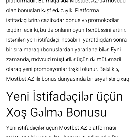
platformadır. Bu məqalədə Mostbet AZ-də mövcud
olan bonusları kəşf edəcəyik. Platforma
istifadəçilərinə cazibədar bonus və promokodlar
təqdim edir ki, bu da onların oyun təcrübəsini artırır.
İstənilən yeni istifadəçi, hesabını yaratdıqdan sonra
bir sıra maraqlı bonuslardan yararlana bilər. Eyni
zamanda, mövcud müştərilər üçün də mütəmadi
olaraq yeni promosyonlar təşkil olunur. Beləliklə,
Mostbet AZ ilə bonus dünyasında bir səyahətə çıxaq!
Yeni İstifadəçilər üçün
Xoş Gəlmə Bonusu
Yeni istifadəçilər üçün Mostbet AZ platforması