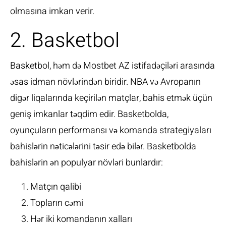
olmasına imkan verir.
2. Basketbol
Basketbol, həm də Mostbet AZ istifadəçiləri arasında
əsas idman növlərindən biridir. NBA və Avropanın
digər liqalarında keçirilən matçlar, bahis etmək üçün
geniş imkanlar təqdim edir. Basketbolda,
oyunçuların performansı və komanda strategiyaları
bahislərin nəticələrini təsir edə bilər. Basketbolda
bahislərin ən populyar növləri bunlardır:
Matçın qalibi
Topların cəmi
Hər iki komandanın xalları