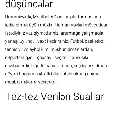
düşüncələr
Ümumiyyətlə, Mostbet AZ online platformasında
iddia etmək üçün müxtəlif idman növləri mövcuddur.
İstədiyiniz vəz qiymətlərinizi artırmağa çalışmaqla
yanaşı, əyləncəli vaxt keçirirsiniz. Futbol, basketbol,
tennis və voleybol kimi məşhur idmanlardan,
eSports-a qədər çoxsaylı seçimlər xüsusilə
cazibədardır. Uğurlu bahislər üçün, seçdiyiniz idman
növləri haqqında ətraflı bilgi sahibi olmaq daima
müsbət nəticələr verəcəkdir.
Tez-tez Verilən Suallar
1. Mostbet AZ-da