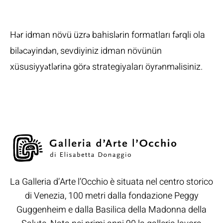
eynidirmi?
Hər idman növü üzrə bahislərin formatları fərqli ola
biləcəyindən, sevdiyiniz idman növünün
xüsusiyyətlərinə görə strategiyaları öyrənməlisiniz.
La Galleria d’Arte l’Occhio è situata nel centro storico
di Venezia, 100 metri dalla fondazione Peggy
Guggenheim e dalla Basilica della Madonna della