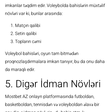
imkanlar təqdim edir. Voleybolda bahislərin müxtəlif
növləri var ki, bunlar arasında:
Matçın qalibi
Setin qalibi
Topların cəmi
Voleybol bahisləri, oyun tam bitmədən
proqnozlaşdırmalara imkan tanıyır, bu da onu daha
da maraqlı edir.
5. Digər İdman Növləri
Mostbet AZ onlayn platformasında futboldan,
basketboldan, tennisdən və voleyboldan əlavə bir