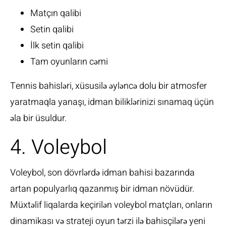
Matçın qalibi
Setin qalibi
İlk setin qalibi
Tam oyunların cəmi
Tennis bahisləri, xüsusilə əyləncə dolu bir atmosfer
yaratmaqla yanaşı, idman biliklərinizi sınamaq üçün
əla bir üsuldur.
4. Voleybol
Voleybol, son dövrlərdə idman bahisi bazarında
artan populyarlıq qazanmış bir idman növüdür.
Müxtəlif liqalarda keçirilən voleybol matçları, onların
dinamikası və strateji oyun tərzi ilə bahisçilərə yeni