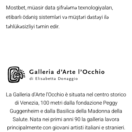
Mostbet, müasir data şifrələmə texnologiyaları,
etibarlı ödəniş sistemləri və müştəri dəstəyi ilə
təhlükəsizliyi təmin edir.
La Galleria d’Arte l’Occhio è situata nel centro storico
di Venezia, 100 metri dalla fondazione Peggy
Guggenheim e dalla Basilica della Madonna della
Salute. Nata nei primi anni 90 la galleria lavora
principalmente con giovani artisti italiani e stranieri.