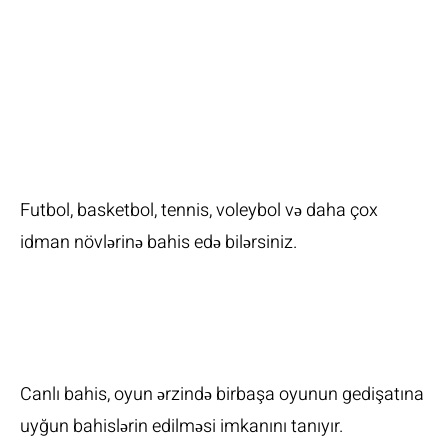
2. Mostbet-da
hansı idman
növlərinə bahis edə
bilərəm?
Futbol, basketbol, tennis, voleybol və daha çox
idman növlərinə bahis edə bilərsiniz.
3. Canlı bahis necə
işləyir?
Canlı bahis, oyun ərzində birbaşa oyunun gedişatına
uyğun bahislərin edilməsi imkanını tanıyır.