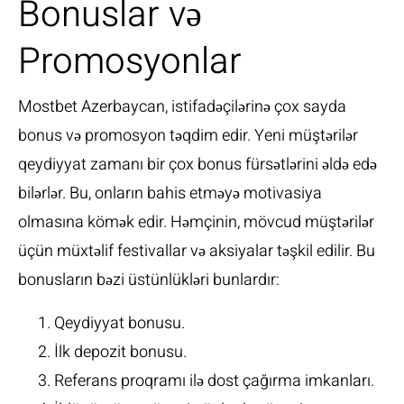
Bonuslar və
Promosyonlar
Mostbet Azerbaycan, istifadəçilərinə çox sayda
bonus və promosyon təqdim edir. Yeni müştərilər
qeydiyyat zamanı bir çox bonus fürsətlərini əldə edə
bilərlər. Bu, onların bahis etməyə motivasiya
olmasına kömək edir. Həmçinin, mövcud müştərilər
üçün müxtəlif festivallar və aksiyalar təşkil edilir. Bu
bonusların bəzi üstünlükləri bunlardır:
Qeydiyyat bonusu.
İlk depozit bonusu.
Referans proqramı ilə dost çağırma imkanları.