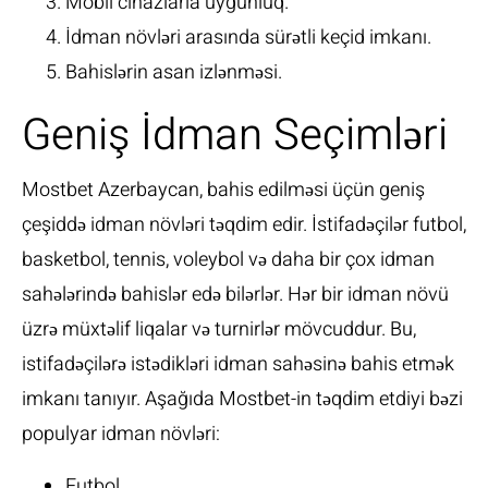
Mobil cihazlarla uyğunluq.
İdman növləri arasında sürətli keçid imkanı.
Bahislərin asan izlənməsi.
Geniş İdman Seçimləri
Mostbet Azerbaycan, bahis edilməsi üçün geniş
çeşiddə idman növləri təqdim edir. İstifadəçilər futbol,
basketbol, tennis, voleybol və daha bir çox idman
sahələrində bahislər edə bilərlər. Hər bir idman növü
üzrə müxtəlif liqalar və turnirlər mövcuddur. Bu,
istifadəçilərə istədikləri idman sahəsinə bahis etmək
imkanı tanıyır. Aşağıda Mostbet-in təqdim etdiyi bəzi
populyar idman növləri:
Futbol