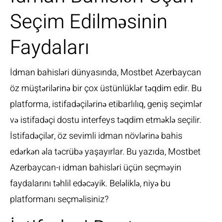
Seçim Edilməsinin
Faydaları
İdman bahisləri dünyasında, Mostbet Azerbaycan
öz müştərilərinə bir çox üstünlüklər təqdim edir. Bu
platforma, istifadəçilərinə etibarlılıq, geniş seçimlər
və istifadəçi dostu interfeys təqdim etməklə seçilir.
İstifadəçilər, öz sevimli idman növlərinə bahis
edərkən əla təcrübə yaşayırlar. Bu yazıda, Mostbet
Azerbaycan-ı idman bahisləri üçün seçməyin
faydalarını təhlil edəcəyik. Beləliklə, niyə bu
platformanı seçməlisiniz?