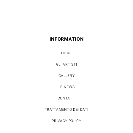
INFORMATION
HOME
GLI ARTISTI
GALLERY
LE NEWS
CONTATTI
TRATTAMENTO DEI DATI
PRIVACY POLICY