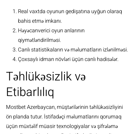
Real vaxtda oyunun gedişatına uyğun olaraq
bahis etmə imkanı.
Həyəcanverici oyun anlarının
qiymətləndirilməsi.
Canlı statistikaların və məlumatların izlənilməsi.
Çoxsaylı idman növləri üçün canlı hadisələr.
Təhlükəsizlik və
Etibarlılıq
Mostbet Azerbaycan, müştərilərinin təhlükəsizliyini
ön planda tutur. İstifadəçi məlumatlarını qorumaq
üçün müxtəlif müasir texnologiyalar və şifrələmə