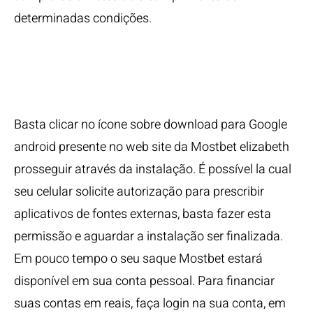
determinadas condições.
Bem-vindo Ao
Mundo Mostbets!
Basta clicar no ícone sobre download para Google
android presente no web site da Mostbet elizabeth
prosseguir através da instalação. É possível la cual
seu celular solicite autorização para prescribir
aplicativos de fontes externas, basta fazer esta
permissão e aguardar a instalação ser finalizada.
Em pouco tempo o seu saque Mostbet estará
disponível em sua conta pessoal. Para financiar
suas contas em reais, faça login na sua conta, em