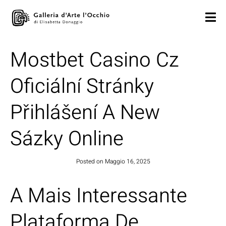
Mostbet Casino Cz
Oficiální Stránky
Přihlášení A New
Sázky Online
Posted on
Maggio 16, 2025
A Mais Interessante
Plataforma De