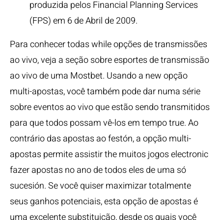
produzida pelos Financial Planning Services
(FPS) em 6 de Abril de 2009.
Para conhecer todas while opções de transmissões
ao vivo, veja a seção sobre esportes de transmissão
ao vivo de uma Mostbet. Usando a new opção
multi-apostas, você também pode dar numa série
sobre eventos ao vivo que estão sendo transmitidos
para que todos possam vê-los em tempo true. Ao
contrário das apostas ao festón, a opção multi-
apostas permite assistir the muitos jogos electronic
fazer apostas no ano de todos eles de uma só
sucesión. Se você quiser maximizar totalmente
seus ganhos potenciais, esta opção de apostas é
uma excelente substituição, desde os quais você