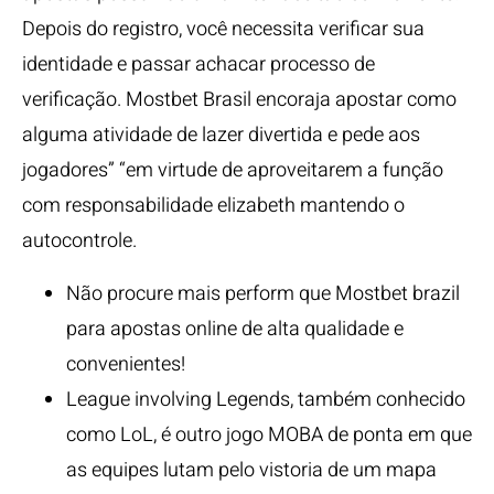
Depois do registro, você necessita verificar sua
identidade e passar achacar processo de
verificação. Mostbet Brasil encoraja apostar como
alguma atividade de lazer divertida e pede aos
jogadores” “em virtude de aproveitarem a função
com responsabilidade elizabeth mantendo o
autocontrole.
Não procure mais perform que Mostbet brazil
para apostas online de alta qualidade e
convenientes!
League involving Legends, também conhecido
como LoL, é outro jogo MOBA de ponta em que
as equipes lutam pelo vistoria de um mapa