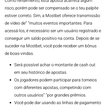
Como rendimiento, esta aposta acarreta algum
risco, porém pode ser compensado se o teu palpite
estiver correto. Sim, a Mostbet oferece transmissão
de vídeo de” “muitos eventos importantes. Para
acessá-los, é necessário ser um usuário registrado e
conseguir um saldo positivo na conta. Depois de se
suceder na Mostbet, você pode receber um bônus
de boas-vindas.
Será possível achar o montante de cash out
em seu histórico de apostas.
Os jogadores podem participar para torneios
com diferentes apostas, competindo com
outros usuários” “por grandes prêmios.
Você pode dar usando as linhas de pagamento