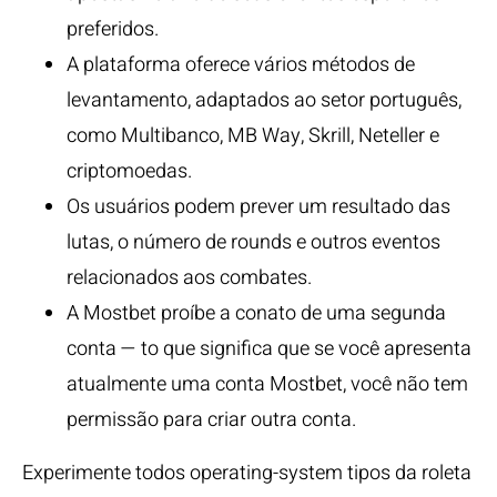
preferidos.
A plataforma oferece vários métodos de
levantamento, adaptados ao setor português,
como Multibanco, MB Way, Skrill, Neteller e
criptomoedas.
Os usuários podem prever um resultado das
lutas, o número de rounds e outros eventos
relacionados aos combates.
A Mostbet proíbe a conato de uma segunda
conta — to que significa que se você apresenta
atualmente uma conta Mostbet, você não tem
permissão para criar outra conta.
Experimente todos operating-system tipos da roleta