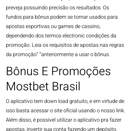
preveja possuindo precisão os resultados. Os
fundos para bônus podem se tornar usados para
apostas esportivas ou games de cassino,
dependendo dos termos electronic condições da
promoção. Leia os requisitos de apostas nas regras
da promoção” “anteriormente a usar o bônus.
Bônus E Promoções
Mostbet Brasil
O aplicativo tem down load gratuito, e em virtude de
isso basta acessar o site oficial usando o nosso link.
Além disso, é possível utilizar o aplicativo pra fazer
apostas, invertir sua conta fazendo um depósito,