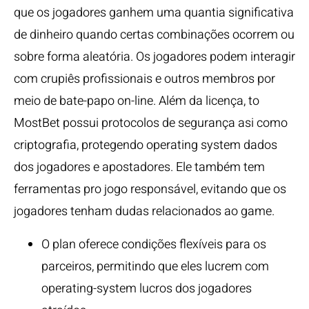
que os jogadores ganhem uma quantia significativa
de dinheiro quando certas combinações ocorrem ou
sobre forma aleatória. Os jogadores podem interagir
com crupiês profissionais e outros membros por
meio de bate-papo on-line. Além da licença, to
MostBet possui protocolos de segurança asi como
criptografia, protegendo operating system dados
dos jogadores e apostadores. Ele também tem
ferramentas pro jogo responsável, evitando que os
jogadores tenham dudas relacionados ao game.
O plan oferece condições flexíveis para os
parceiros, permitindo que eles lucrem com
operating-system lucros dos jogadores