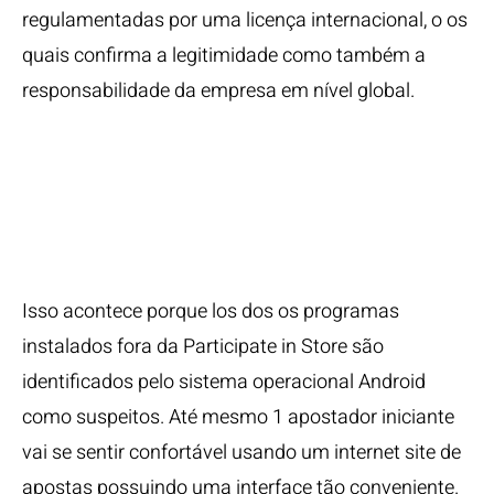
regulamentadas por uma licença internacional, o os
quais confirma a legitimidade como também a
responsabilidade da empresa em nível global.
Jogos Populares
Sobre Cassino No
Mostbet
Isso acontece porque los dos os programas
instalados fora da Participate in Store são
identificados pelo sistema operacional Android
como suspeitos. Até mesmo 1 apostador iniciante
vai se sentir confortável usando um internet site de
apostas possuindo uma interface tão conveniente.