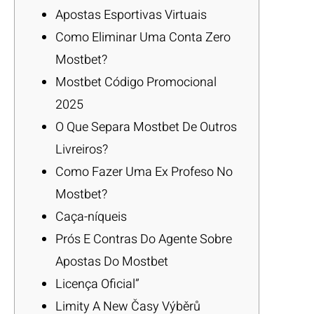
Apostas Esportivas Virtuais
Como Eliminar Uma Conta Zero
Mostbet?
Mostbet Código Promocional
2025
O Que Separa Mostbet De Outros
Livreiros?
Como Fazer Uma Ex Profeso No
Mostbet?
Caça-níqueis
Prós E Contras Do Agente Sobre
Apostas Do Mostbet
Licença Oficial”
Limity A New Časy Výběrů