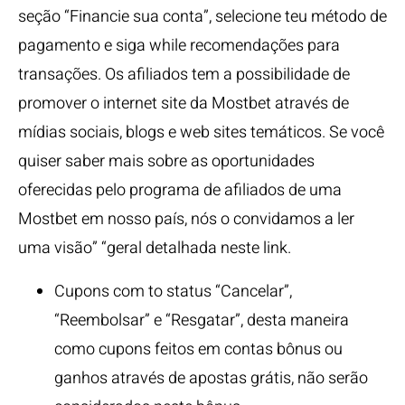
seção “Financie sua conta”, selecione teu método de
pagamento e siga while recomendações para
transações. Os afiliados tem a possibilidade de
promover o internet site da Mostbet através de
mídias sociais, blogs e web sites temáticos. Se você
quiser saber mais sobre as oportunidades
oferecidas pelo programa de afiliados de uma
Mostbet em nosso país, nós o convidamos a ler
uma visão” “geral detalhada neste link.
Cupons com to status “Cancelar”,
“Reembolsar” e “Resgatar”, desta maneira
como cupons feitos em contas bônus ou
ganhos através de apostas grátis, não serão