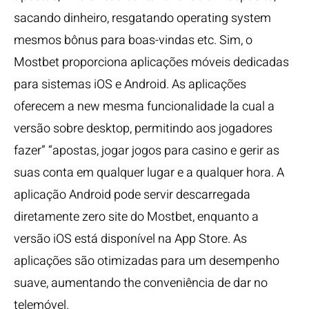
sacando dinheiro, resgatando operating system
mesmos bônus para boas-vindas etc. Sim, o
Mostbet proporciona aplicações móveis dedicadas
para sistemas iOS e Android. As aplicações
oferecem a new mesma funcionalidade la cual a
versão sobre desktop, permitindo aos jogadores
fazer” “apostas, jogar jogos para casino e gerir as
suas conta em qualquer lugar e a qualquer hora. A
aplicação Android pode servir descarregada
diretamente zero site do Mostbet, enquanto a
versão iOS está disponível na App Store. As
aplicações são otimizadas para um desempenho
suave, aumentando the conveniência de dar no
telemóvel.