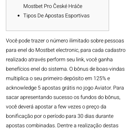
Mostbet Pro České Hráče
Tipos De Apostas Esportivas
Você pode trazer o número ilimitado sobre pessoas
para enel do Mostbet electronic, para cada cadastro
realizado através perform seu link, você ganha
benefícios enel do sistema. O bônus de boas-vindas
multiplica o seu primeiro depósito em 125% e
acknowledge 5 apostas grátis no jogo Aviator. Para
sacar apresentando sucesso os fundos do bônus,
você deverá apostar a few vezes o preço da
bonificação por o período para 30 dias durante
apostas combinadas. Dentre a realização destas