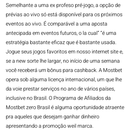
Semelhante a uma ex profeso pré-jogo, a opção de
prévias ao vivo só está disponível para os próximos
eventos ao vivo. É comparável a uma aposta
antecipada em eventos futuros, o la cual” “é uma
estratégia bastante eficaz que é bastante usada.
Jogue seus jogos favoritos em nosso internet site e,
se a new sorte lhe largar, no início de uma semana
você receberá um bônus para cashback. A Mostbet
opera sob alguma licença internacional, um que lhe
da voie prestar serviços no ano de vários países,
inclusive no Brasil. O Programa de Afiliados da
Mostbet zero Brasil é alguma oportunidade atraente
pra aqueles que desejam ganhar dinheiro
apresentando a promoção weil marca.