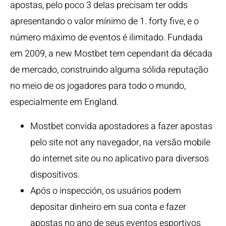
apostas, pelo poco 3 delas precisam ter odds
apresentando o valor mínimo de 1. forty five, e o
número máximo de eventos é ilimitado. Fundada
em 2009, a new Mostbet tem cependant da década
de mercado, construindo alguma sólida reputação
no meio de os jogadores para todo o mundo,
especialmente em England.
Mostbet convida apostadores a fazer apostas
pelo site not any navegador, na versão mobile
do internet site ou no aplicativo para diversos
dispositivos.
Após o inspección, os usuários podem
depositar dinheiro em sua conta e fazer
apostas no ano de seus eventos esportivos