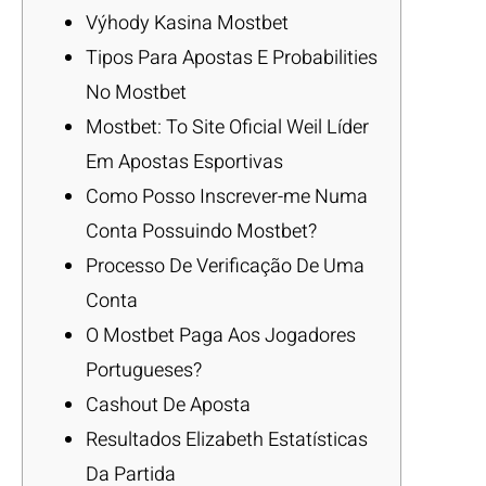
Výhody Kasina Mostbet
Tipos Para Apostas E Probabilities
No Mostbet
Mostbet: To Site Oficial Weil Líder
Em Apostas Esportivas
Como Posso Inscrever-me Numa
Conta Possuindo Mostbet?
Processo De Verificação De Uma
Conta
O Mostbet Paga Aos Jogadores
Portugueses?
Cashout De Aposta
Resultados Elizabeth Estatísticas
Da Partida