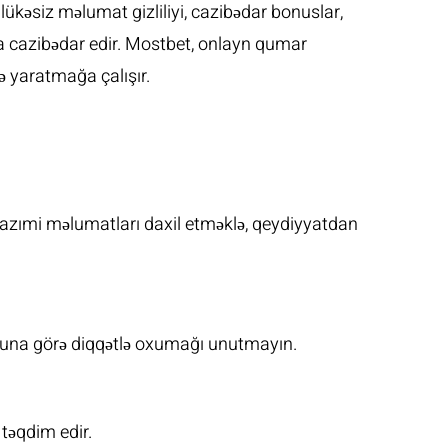
kəsiz məlumat gizliliyi, cazibədar bonuslar,
ha cazibədar edir. Mostbet, onlayn qumar
 yaratmağa çalışır.
r lazımi məlumatları daxil etməklə, qeydiyyatdan
 buna görə diqqətlə oxumağı unutmayın.
 təqdim edir.