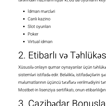
tərəfindən hazırlanmışdır ki, bu da oyunların keyf
İdman mərcləri
Canlı kazino
Slot oyunları
Poker
Virtual idman
2. Etibarlı və Təhlükə
Xüsusilə onlayn qumar oynayanlar üçün təhlükəsi
sistemləri istifadə edir. Beləliklə, istifadəçiləri
məlumatlarının üçüncü tərəflərə verilmədiyini təmi
Mostbet-in lisenziya sertifikatı, onun etibarlılığın
3. Cazibədar Bonuslar