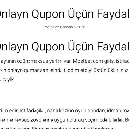
Onlayn Qupon Üçün Faydal
HOME
Posted on
Gennaio 5, 2026
Onlayn Qupon Üçün Faydal
ının özünəməxsus yerləri var. Mostbet com giriş, istifadəç
et-in onlayn qumar sahəsində təqdim etdiyi üstünlükləri nə
əcəyik.
dim edir. İstifadəçilər, canlı kazino oyunlarından, idman mə
lərinəməxsus zövqlərinə uyğun olaraq seçim edə bilərlər. 