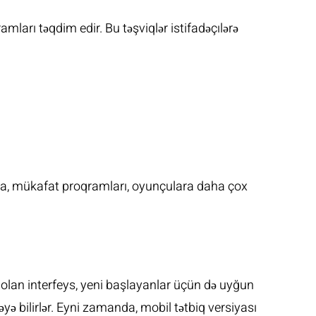
ları təqdim edir. Bu təşviqlər istifadəçılərə
nda, mükafat proqramları, oyunçulara daha çox
an olan interfeys, yeni başlayanlar üçün də uyğun
zləyə bilirlər. Eyni zamanda, mobil tətbiq versiyası