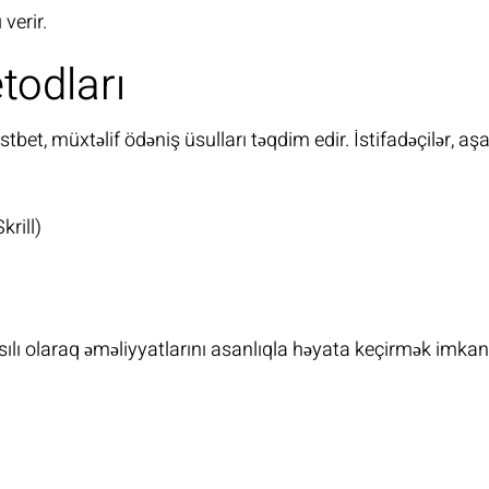
verir.
todları
t, müxtəlif ödəniş üsulları təqdim edir. İstifadəçilər, aşa
rill)
sılı olaraq əməliyyatlarını asanlıqla həyata keçirmək imkanı 