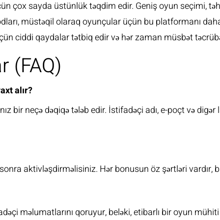
 çox sayda üstünlük təqdim edir. Geniş oyun seçimi, təhlü
todları, müstəqil olaraq oyunçular üçün bu platformanı da
n ciddi qaydalar tətbiq edir və hər zaman müsbət təcrübə
ar (FAQ)
axt alır?
z bir neçə dəqiqə tələb edir. İstifadəçi adı, e-poçt və digə
nra aktivləşdirməlisiniz. Hər bonusun öz şərtləri vardır,
fadəçi məlumatlarını qoruyur, beləki, etibarlı bir oyun mühiti