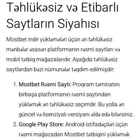
Təhlükəsiz və Etibarlı
Saytların Siyahısı
Mostbet indir yükləmələri üçün ən təhlükəsiz
mənbələr əsasən platformanın rəsmi saytları və
mobil tətbiq mağazalarıdır. Aşağıda təhlükəsiz
saytlardan bəzi nümunələr təqdim edilmişdir:
Mostbet Rəsmi Saytı:
Proqram təminatını
birbaşa platformanın rəsmi saytından
yükləmək ən təhlükəsiz seçimdir. Bu yolla ən
güncel və lisenziyalı versiyanı əldə edə bilərsiniz.
Google Play Store:
Android istifadəçiləri üçün
rəsmi mağazadan Mostbet tətbiqini yükləmək