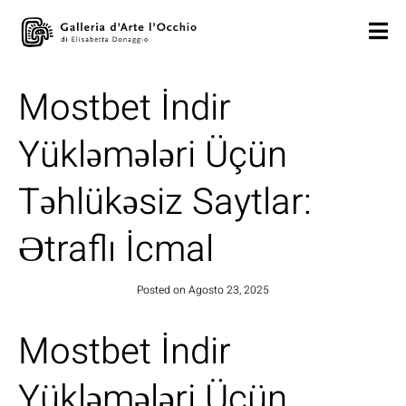
Mostbet İndir
Yükləmələri Üçün
Təhlükəsiz Saytlar:
Ətraflı İcmal
Posted on
Agosto 23, 2025
Mostbet İndir
Yükləmələri Üçün