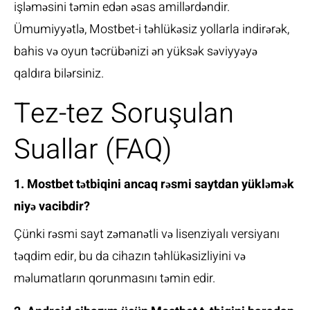
işləməsini təmin edən əsas amillərdəndir.
Ümumiyyətlə, Mostbet-i təhlükəsiz yollarla indirərək,
bahis və oyun təcrübənizi ən yüksək səviyyəyə
qaldıra bilərsiniz.
Tez-tez Soruşulan
Suallar (FAQ)
1. Mostbet tətbiqini ancaq rəsmi saytdan yükləmək
niyə vacibdir?
Çünki rəsmi sayt zəmanətli və lisenziyalı versiyanı
təqdim edir, bu da cihazın təhlükəsizliyini və
məlumatların qorunmasını təmin edir.