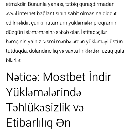
etməkdir. Bununla yanaşı, tətbiq quraşdırmadan
əvvəl internet bağlantısının sabit olmasına diqqət
edilməlidir, çünki natamam yükləmələr proqramın
düzgün işləməməsinə səbəb olar. İstifadəçilər
həmçinin yalnız rəsmi mənbələrdən yükləməyi üstün
tutduqda, dolandırıcılıq və saxta linklərdən uzaq qala
bilərlər.
Nəticə: Mostbet İndir
Yükləmələrində
Təhlükəsizlik və
Etibarlılıq Ən