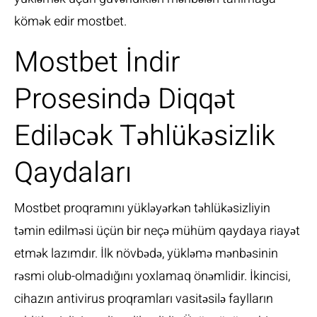
kömək edir
mostbet
.
Mostbet İndir
Prosesində Diqqət
Ediləcək Təhlükəsizlik
Qaydaları
Mostbet proqramını yükləyərkən təhlükəsizliyin
təmin edilməsi üçün bir neçə mühüm qaydaya riayət
etmək lazımdır. İlk növbədə, yükləmə mənbəsinin
rəsmi olub-olmadığını yoxlamaq önəmlidir. İkincisi,
cihazın antivirus proqramları vasitəsilə faylların