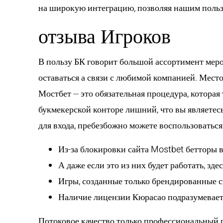
на широкую интеграцию, позволяя нашим пользо
отзыва Игроков
В пользу БК говорит большой ассортимент меро
оставаться а связи с любимой компанией. Место
Мостбет ⏤ это обязательная процедура, котор
букмекерской конторе лишний, что вы являетес
для входа, пребезбожно можете воспользоваться
Из-за блокировки сайта Mostbet бетторы
А даже если это из них будет работать, зд
Игры, созданные только брендированные 
Наличие лицензии Кюрасао подразумевает
Потоковое качество только профессиональный п