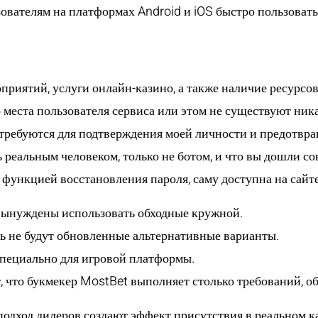
вателям на платформах Android и iOS быстро пользовать
приятий, услуги онлайн-казино, а также наличие ресурсо
 места пользователя сервиса или этом не существуют ник
ая требуются для подтверждения моей личности и предотв
ь реальным человеком, только не ботом, и что вы дошли с
 функцией восстановления пароля, саму доступна на сайте
 вынуждены использовать обходные кружной.
есь не будут обновленные альтернативные варианты.
специально для игровой платформы.
, что букмекер MostBet выполняет столько требований, 
одход дилеров создают эффект присутствия в реальном к