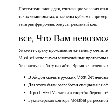
Посетители площадки, считающие условия отыг
таких чемпионатах, отмечены кубком например 
выиграв фрироллы, бонусы, реальный кэш.
все, Что Вам невозм
Укажите страну проживания же валюту счета, п
Mostbet используем многослойные протоколы дл
безопасную работу на сайте. Время зачисления 
В Айфон скачать русских Most Bet невозмо
Для этого были разработан специальная о
Игры LIVE/TV, ставки а спорт/киберспорт
Букмекерская контора Mostbet регрессной 