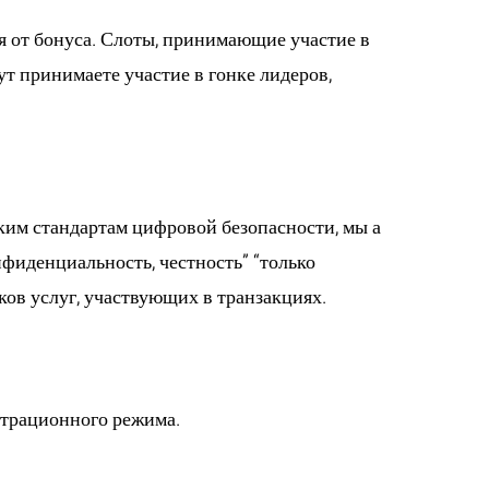
 от бонуса. Слоты, принимающие участие в
т принимаете участие в гонке лидеров,
ким стандартам цифровой безопасности, мы а
фиденциальность, честность” “только
ков услуг, участвующих в транзакциях.
страционного режима.