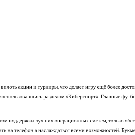
вплоть акции и турниры, что делает игру ещё более дост
 воспользовавшись разделом «Киберспорт». Главные футб
ом поддержки лучших операционных систем, только обесп
чать на телефон а наслаждаться всеми возможностей. Бук