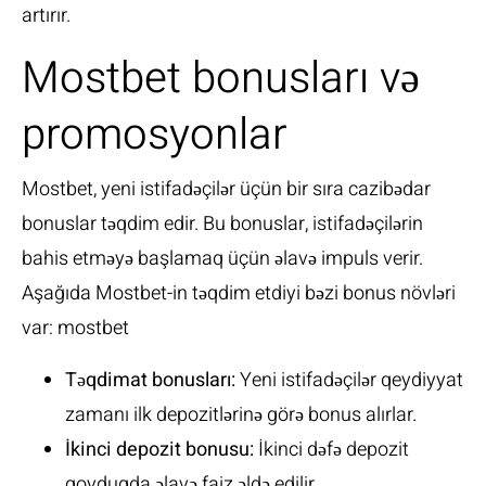
artırır.
Mostbet bonusları və
promosyonlar
Mostbet, yeni istifadəçilər üçün bir sıra cazibədar
bonuslar təqdim edir. Bu bonuslar, istifadəçilərin
bahis etməyə başlamaq üçün əlavə impuls verir.
Aşağıda Mostbet-in təqdim etdiyi bəzi bonus növləri
var:
mostbet
Təqdimat bonusları:
Yeni istifadəçilər qeydiyyat
zamanı ilk depozitlərinə görə bonus alırlar.
İkinci depozit bonusu:
İkinci dəfə depozit
qoyduqda əlavə faiz əldə edilir.