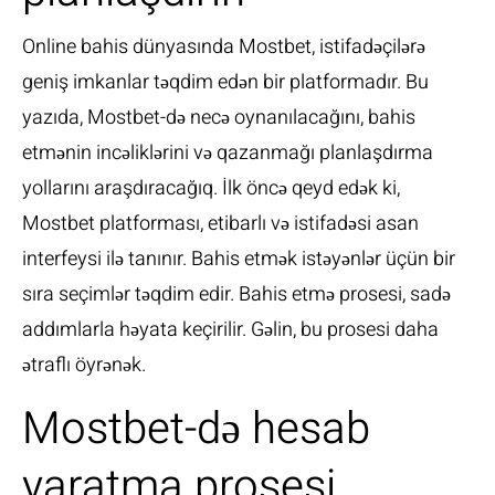
Online bahis dünyasında Mostbet, istifadəçilərə
geniş imkanlar təqdim edən bir platformadır. Bu
yazıda, Mostbet-də necə oynanılacağını, bahis
etmənin incəliklərini və qazanmağı planlaşdırma
yollarını araşdıracağıq. İlk öncə qeyd edək ki,
Mostbet platforması, etibarlı və istifadəsi asan
interfeysi ilə tanınır. Bahis etmək istəyənlər üçün bir
sıra seçimlər təqdim edir. Bahis etmə prosesi, sadə
addımlarla həyata keçirilir. Gəlin, bu prosesi daha
ətraflı öyrənək.
Mostbet-də hesab
yaratma prosesi