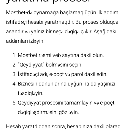
Mostbet-də oynamağa başlamaq üçün ilk addım,
istifadəçi hesabı yaratmaqdır. Bu proses olduqca
asandır və yalnız bir neçə dəqiqə çəkir. Aşağıdakı
addımları izləyin:
Mostbet rəsmi veb saytına daxil olun.
“Qeydiyyat” bölməsini seçin.
İstifadəçi adı, e-poçt və parol daxil edin.
Biznesin qanunlarına uyğun halda yaşınızı
təsdiqləyin.
Qeydiyyat prosesini tamamlayın və e-poçt
dəqiqləşdirməsini gözləyin.
Hesab yaratdıqdan sonra, hesabınıza daxil olaraq