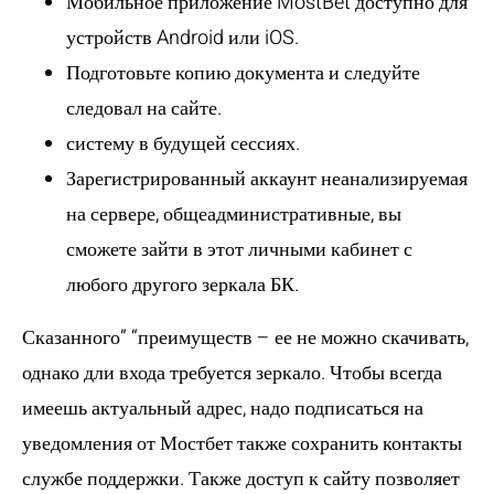
Мобильное приложение MostBet доступно для
устройств Android или iOS.
Подготовьте копию документа и следуйте
следовал на сайте.
систему в будущей сессиях.
Зарегистрированный аккаунт неанализируемая
на сервере, общеадминистративные, вы
сможете зайти в этот личными кабинет с
любого другого зеркала БК.
Сказанного” “преимуществ – ее не можно скачивать,
однако дли входа требуется зеркало. Чтобы всегда
имеешь актуальный адрес, надо подписаться на
уведомления от Мостбет также сохранить контакты
службе поддержки. Также доступ к сайту позволяет