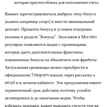
которая приспособлена для пополнения счета.
Важнее зарегистрироваться, выбрать типу бонуса
(казино например спорт) и внести минимальный
депозит. Процента бонуса и условия отыгрыша
указаны и разделе “Бонусы”. Эксклавов в Мостбет
регулярно появляются акции с промокодами,
которые даете дополнительные фриспины,
повышенные бонусы на обналичить или фрибеты.
Актуальным промокоды можно приобрести в
официальном Telegram-канале, через рассылку а
email и в личном кабинете. Эти предложения имеют
ограниченный срок действия, поэтому успейте
активировать и до окончания акции. Чтобы
избежать задержек, важно выводить средств тем же