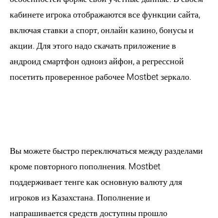
кабинете игрока отображаются все функции сайта,
включая ставки а спорт, онлайн казино, бонусы и
акции. Для этого надо скачать приложение в
андроид смартфон одноиз айфон, а регрессной
посетить проверенное рабочее Mostbet зеркало.
Ставки На Спорт
а Зеркале Mostbet
Вы можете быстро переключаться между разделами
кроме повторного пополнения. Mostbet
поддерживает тенге как основную валюту для
игроков из Казахстана. Пополнение и
напрашивается средств доступны прошло