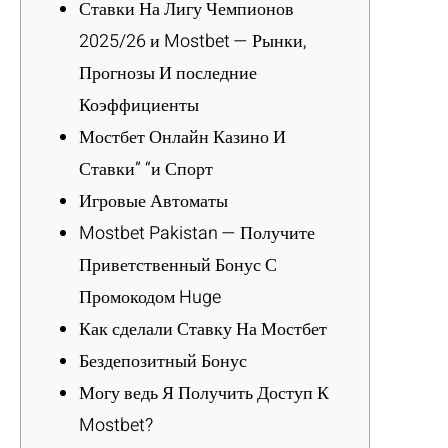
Ставки На Лигу Чемпионов
2025/26 и Mostbet — Рынки,
Прогнозы И последние
Коэффициенты
Мостбет Онлайн Казино И
Ставки” “и Спорт
Игровые Автоматы
Mostbet Pakistan — Получите
Приветственный Бонус С
Промокодом Huge
Как сделали Ставку На Мостбет
Бездепозитный Бонус
Могу ведь Я Получить Доступ К
Mostbet?