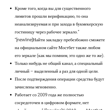
Кроме того, когда вы для существенного
лимитов прошли верификацию, то она
неанализируемая и при захода в букмекерскую
гостиницу через рабочее зеркало.”
“[newline]Найти закладку пребезбожно сможете
на официальном сайте Мостбет также любом
его зеркале (как мы помним, это одно же то же).
Только нибудь не общий канал, а специальный
личный – выделенный а раз для одной цели.
После подтверждения операции средства будут
зачислены мгновенно.
Работает со 2009 года же полностью
сосредоточен в цифровом формате, нет