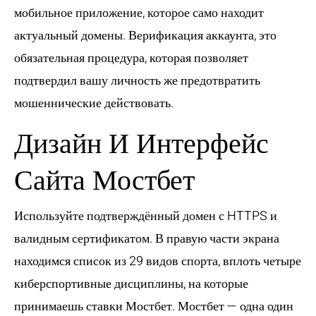
мобильное приложение, которое само находит
актуальный домены. Верификация аккаунта, это
обязательная процедура, которая позволяет
подтвердил вашу личность же предотвратить
мошеннические действовать.
Дизайн И Интерфейс
Сайта Мостбет
Используйте подтверждённый домен с HTTPS и
валидным сертификатом. В правую части экрана
находимся список из 29 видов спорта, вплоть четыре
киберспортивные дисциплины, на которые
принимаешь ставки Мостбет. Мостбет — одна один