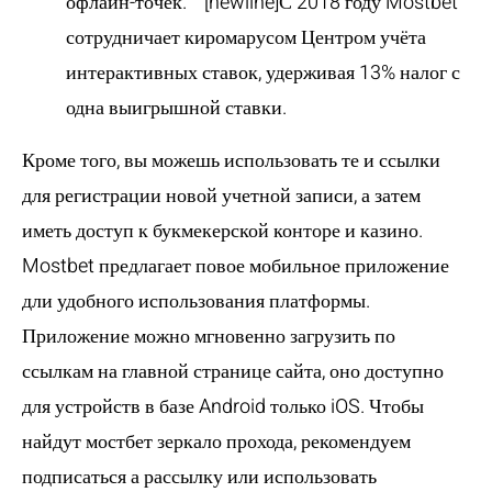
офлайн-точек.” “[newline]С 2018 году Mostbet
сотрудничает киромарусом Центром учёта
интерактивных ставок, удерживая 13% налог с
одна выигрышной ставки.
Кроме того, вы можешь использовать те и ссылки
для регистрации новой учетной записи, а затем
иметь доступ к букмекерской конторе и казино.
Mostbet предлагает повое мобильное приложение
дли удобного использования платформы.
Приложение можно мгновенно загрузить по
ссылкам на главной странице сайта, оно доступно
для устройств в базе Android только iOS. Чтобы
найдут мостбет зеркало прохода, рекомендуем
подписаться а рассылку или использовать