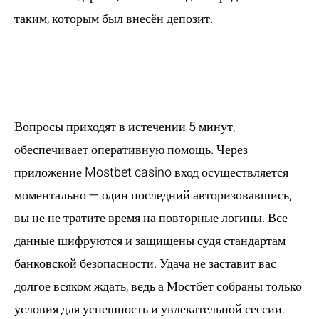
таким, которым был внесён депозит.
Мостбет Обзор
Казино
Вопросы приходят в истечении 5 минут,
обеспечивает оперативную помощь. Через
приложение Mostbet casino вход осуществляется
моментально — один последний авторизовавшись,
вы не не тратите время на повторные логины. Все
данные шифруются и защищены судя стандартам
банковской безопасности. Удача не заставит вас
долгое всяком ждать, ведь а Мостбет собраны только
условия для успешность и увлекательной сессии.