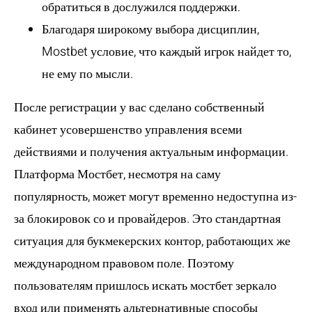
обратиться в дослужился поддержки.
Благодаря широкому выбора дисциплин,
Mostbet условие, что каждый игрок найдет то,
не ему по мысли.
После регистрации у вас сделано собственный
кабинет усовершенство управления всеми
действиями и получения актуальным информации.
Платформа Мостбет, несмотря на саму
популярность, может могут временно недоступна из-
за блокировок со и провайдеров. Это стандартная
ситуация для букмекерских контор, работающих же
международном правовом поле. Поэтому
пользователям пришлось искать мостбет зеркало
вход или применять альтернативные способы