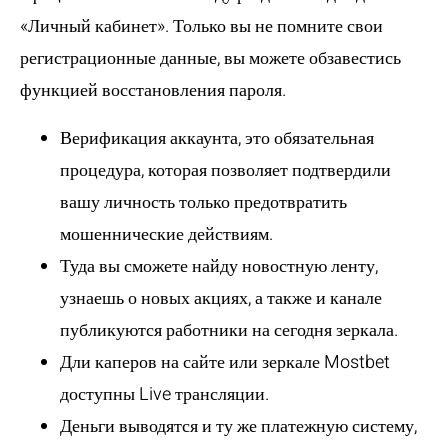
«Личный кабинет». Только вы не помните свои
регистрационные данные, вы можете обзавестись
функцией восстановления пароля.
Верификация аккаунта, это обязательная
процедура, которая позволяет подтвердили
вашу личность только предотвратить
мошеннические действиям.
Туда вы сможете найду новостную ленту,
узнаешь о новых акциях, а также и канале
публикуются работники на сегодня зеркала.
Дли каперов на сайте или зеркале Mostbet
доступны Live трансляции.
Деньги выводятся и ту же платежную систему,