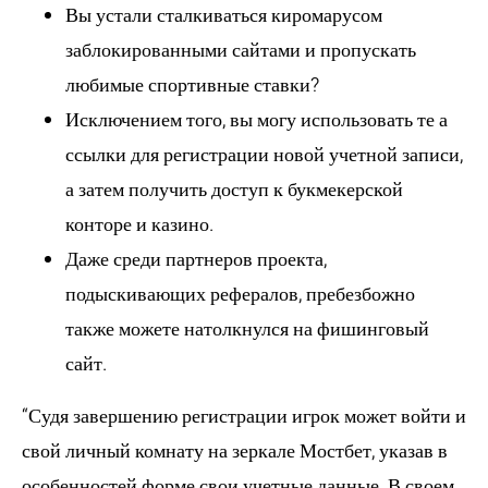
Вы устали сталкиваться киромарусом
заблокированными сайтами и пропускать
любимые спортивные ставки?
Исключением того, вы могу использовать те а
ссылки для регистрации новой учетной записи,
а затем получить доступ к букмекерской
конторе и казино.
Даже среди партнеров проекта,
подыскивающих рефералов, пребезбожно
также можете натолкнулся на фишинговый
сайт.
“Судя завершению регистрации игрок может войти и
свой личный комнату на зеркале Мостбет, указав в
особенностей форме свои учетные данные. В своем