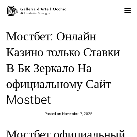
Мостбет: Онлайн
Казино только Ставки
В Бк Зеркало На
официальному Сайт
Mostbet
Posted on
Novembre 7, 2025
Мостбет официальный