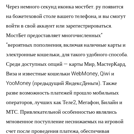
Через немного секунд иконка мостбет. ру появится
на божетеховой столе вашего телефона, и вы смогут
войти в свой аккаунт или зарегистрироваться.
МостБет предоставляет многочисленных”
“вероятных пополнения, включая наличные карты и
электронные кошельки, для такого удобного способа.
Среди доступных опций — карты Мир, МастерКард,
Виза и известные кошельки WebMoney, Qiwi и
YooMoney (предыдущий ЯндексДеньги). Также
разве возможность платежей прошло мобильных
операторов, лучших как Теле2, Мегафон, Билайн и
МТС. Привлекательной особенностью являлись
мгновенное поступление неснижаемых на игровой
счет после проведения платежа, обеспечивая