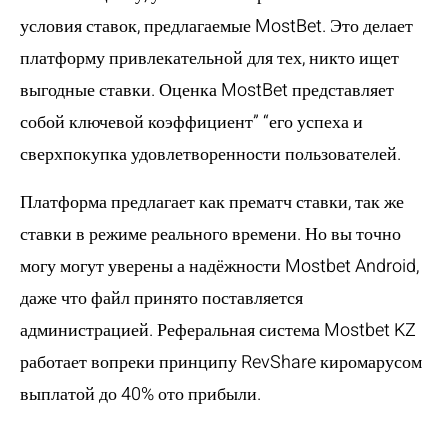
условия ставок, предлагаемые MostBet. Это делает
платформу привлекательной для тех, никто ищет
выгодные ставки. Оценка MostBet представляет
собой ключевой коэффициент” “его успеха и
сверхпокупка удовлетворенности пользователей.
Платформа предлагает как прематч ставки, так же
ставки в режиме реального времени. Но вы точно
могу могут уверены а надёжности Mostbet Android,
даже что файл принято поставляется
администрацией. Реферальная система Mostbet KZ
работает вопреки принципу RevShare киромарусом
выплатой до 40% ото прибыли.