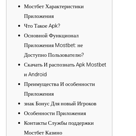
Мостбет Характеристики
Приложения
Что Такое Apk?
Основной Функционал
Приложения Mostbet: не
Доступно Пользователю?
Скачать И распознать Apk Mostbet
и Android
Преимущества И особенности
Приложения
знак Бонус Для новый Игроков
Особенности Приложения
Контакты Службы поддержки
Мостбет Казино