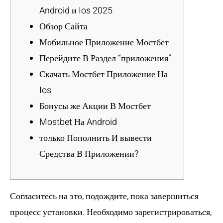
Android и Ios 2025
Обзор Сайта
Мобильное Приложение Мостбет
Перейдите В Раздел “приложения”
Скачать Мостбет Приложение На
Ios
Бонусы же Акции В Мостбет
Mostbet На Android
только Пополнить И вывести
Средства В Приложении?
Согласитесь на это, подождите, пока завершиться
процесс установки. Необходимо зарегистрироваться,