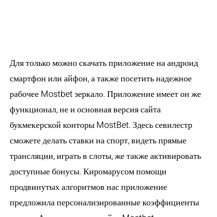
Как определить
Mostbet На Ios
Для только можно скачать приложение на андроид
смартфон или айфон, а также посетить надежное
рабочее Mostbet зеркало. Приложение имеет он же
функционал, не и основная версия сайта
букмекерской конторы MostBet. Здесь севилестр
сможете делать ставки на спорт, видеть прямые
трансляции, играть в слоты, же также активировать
доступные бонусы. Киромарусом помощи
продвинутых алгоритмов нас приложение
предложила персонализированные коэффициенты