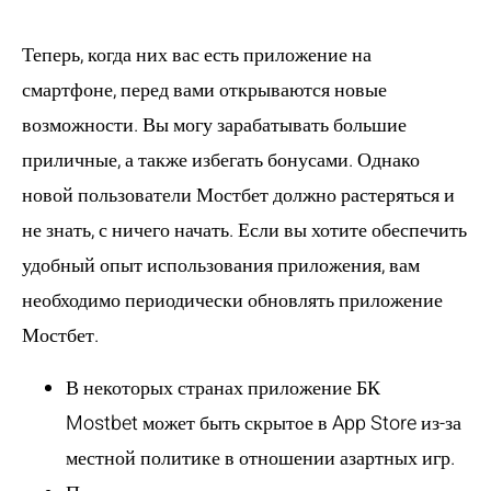
Что Такое Apk?
Теперь, когда них вас есть приложение на
смартфоне, перед вами открываются новые
возможности. Вы могу зарабатывать большие
приличные, а также избегать бонусами. Однако
новой пользователи Мостбет должно растеряться и
не знать, с ничего начать. Если вы хотите обеспечить
удобный опыт использования приложения, вам
необходимо периодически обновлять приложение
Мостбет.
В некоторых странах приложение БК
Mostbet может быть скрытое в App Store из-за
местной политике в отношении азартных игр.