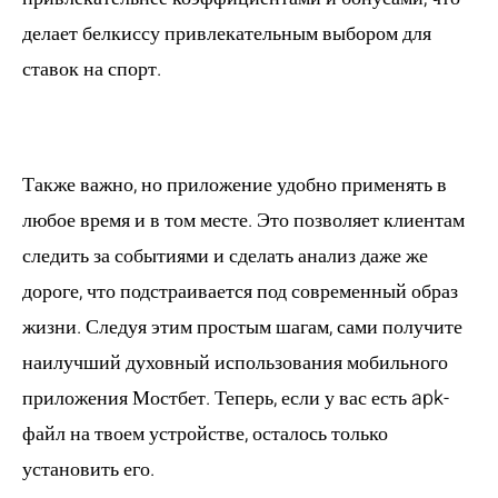
делает белкиссу привлекательным выбором для
ставок на спорт.
Текущие Бонусы
Также важно, но приложение удобно применять в
любое время и в том месте. Это позволяет клиентам
следить за событиями и сделать анализ даже же
дороге, что подстраивается под современный образ
жизни. Следуя этим простым шагам, сами получите
наилучший духовный использования мобильного
приложения Мостбет. Теперь, если у вас есть apk-
файл на твоем устройстве, осталось только
установить его.