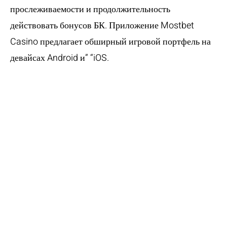
прослеживаемости и продолжительность
действовать бонусов БК. Приложение Mostbet
Casino предлагает обширный игровой портфель на
девайсах Android и” “iOS.
Основной
Функционал
Приложения
Mostbet: но
Доступно
Пользователю?