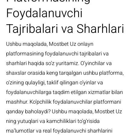
Foydalanuvchi
Tajribalari va Sharhlari
Ushbu maqolada, Mostbet Uz onlayn
platformasining foydalanuvchi tajribalari va
sharhlari haqida so’z yuritamiz. O’yinchilar va
shaxslar orasida keng tarqalgan ushbu platforma,
o’zining qulayligi, taklif qilingan o’yinlar va
foydalanuvchilarga taqdim etilgan xizmatlar bilan
mashhur. Ko’pchilik foydalanuvchilar platformani
qanday baholaydi? Ushbu maqolada, Mostbet Uz
ning yutuqlari va kamchiliklari to’g’risida
ma’lumotlar va real foydalanuvchi sharhlarini