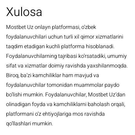
Xulosa
Mostbet Uz onlayn platformasi, o’zbek
foydalanuvchilari uchun turli xil qimor xizmatlarini
taqdim etadigan kuchli platforma hisoblanadi.
Foydalanuvchilarning tajribasi ko’rsatadiki, umumiy
sifat va xizmatlar doimiy ravishda yaxshilanmoqda.
Biroq, ba’zi kamchiliklar ham mavjud va
foydalanuvchilar tomonidan muammolar paydo
bo’lishi mumkin. Foydalanuvchilar, Mostbet Uz’dan
olinadigan foyda va kamchiliklarni baholash orqali,
platformani o’z ehtiyojlariga mos ravishda
qo’llashlari mumkin.