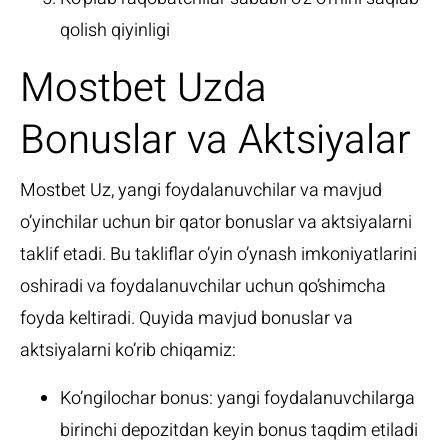
qolish qiyinligi
Mostbet Uzda
Bonuslar va Aktsiyalar
Mostbet Uz, yangi foydalanuvchilar va mavjud
o’yinchilar uchun bir qator bonuslar va aktsiyalarni
taklif etadi. Bu takliflar o’yin o’ynash imkoniyatlarini
oshiradi va foydalanuvchilar uchun qo’shimcha
foyda keltiradi. Quyida mavjud bonuslar va
aktsiyalarni ko’rib chiqamiz:
Ko’ngilochar bonus: yangi foydalanuvchilarga
birinchi depozitdan keyin bonus taqdim etiladi