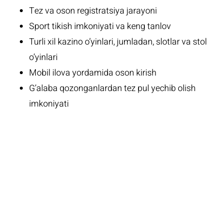
Tez va oson registratsiya jarayoni
Sport tikish imkoniyati va keng tanlov
Turli xil kazino o’yinlari, jumladan, slotlar va stol
o’yinlari
Mobil ilova yordamida oson kirish
G’alaba qozonganlardan tez pul yechib olish
imkoniyati
Foydalanuvchi
Tajribalari:
Yutuqlar va
Kamchiliklar