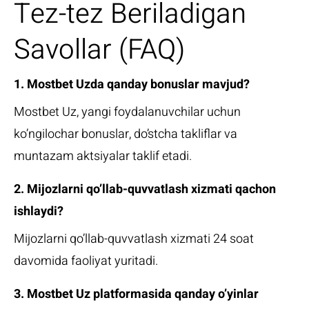
Tez-tez Beriladigan
Savollar (FAQ)
1. Mostbet Uzda qanday bonuslar mavjud?
Mostbet Uz, yangi foydalanuvchilar uchun
ko’ngilochar bonuslar, do’stcha takliflar va
muntazam aktsiyalar taklif etadi.
2. Mijozlarni qo’llab-quvvatlash xizmati qachon
ishlaydi?
Mijozlarni qo’llab-quvvatlash xizmati 24 soat
davomida faoliyat yuritadi.
3. Mostbet Uz platformasida qanday o’yinlar