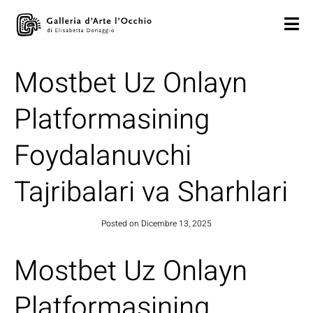
Mostbet Uz Onlayn
Platformasining
Foydalanuvchi
Tajribalari va Sharhlari
Posted on
Dicembre 13, 2025
Mostbet Uz Onlayn
Platformasining