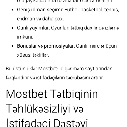
müqayisədə daha cazibədar mərc əmsalları.
Geniş idman seçimi:
Futbol, basketbol, tennis,
e-idman və daha çox.
Canlı yayımlar:
Oyunları tətbiq daxilində izləmə
imkanı.
Bonuslar və promosiyalar:
Canlı mərclər üçün
xüsusi təkliflər.
Bu üstünlüklər Mostbet-i digər mərc saytlarından
fərqləndirir və istifadəçilərin təcrübəsini artırır.
Mostbet Tətbiqinin
Təhlükəsizliyi və
İstifadəçi Dəstəyi