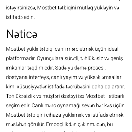
istəyirsinizsə, Mostbet tətbiqini mütləq yükləyin və
istifadə edin.
Nəticə
Mostbet yüklə tətbiqi canlı mərc etmək üçün ideal
platformadır. Oyunçulara sürətli, təhlükəsiz və geniş
imkanlar təqdim edir. Sadə yükləmə prosesi,
dostyana interfeys, canlı yayım və yüksək əmsallar
kimi xüsusiyyətlər istifadə təcrübəsini daha da artırır.
Təhlükəsizlik və müştəri dəstəyi isə Mostbet-i etibarlı
seçim edir. Canlı mərc oynamağı sevən hər kəs üçün
Mostbet tətbiqini cihaza yükləmək və istifadə etmək
məsləhət görülür. Emoqçilikdən çəkinmədən, bu