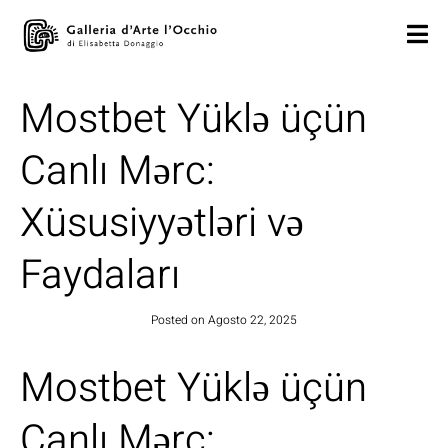
Mostbet Yüklə üçün
Canlı Mərc:
Xüsusiyyətləri və
Faydaları
Posted on
Agosto 22, 2025
Mostbet Yüklə üçün
Canlı Mərc: