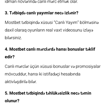
idman növlərində canlı mərc etmək olar.
3. Tətbiqdə canlı yayımlar necə izlənir?
Mostbet tətbiqində xüsusi “Canlı Yayım” bölməsinə
daxil olaraq oyunların real vaxt videosunu izləyə
bilərsiniz.
4. Mostbet canlı mərclərdə hansı bonuslar təklif
edir?
Canlı mərclər üçün xüsusi bonuslar və promosiyalar
mövcuddur, hansı ki istifadəçi hesabında
aktivləşdirilə bilər.
5. Mostbet tətbiqində təhlükəsizlik necə təmin
olunur?