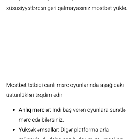
xüsusiyyətlərdən geri qalmayasınız
mostbet yükle
.
Canlı Mərc
Oyununda
Mostbet-in
Üstünlükləri
Mostbet tətbiqi canlı mərc oyunlarında aşağıdakı
üstünlükləri təqdim edir:
Anlıq mərclər:
İndi baş verən oyunlara sürətlə
mərc edə bilərsiniz.
Yüksək əmsallar:
Digər platformalarla