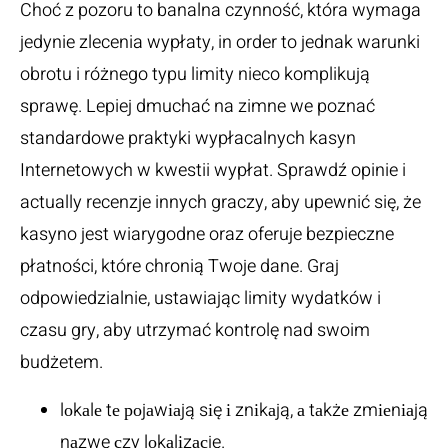
Choć z pozoru to banalna czynność, która wymaga
jedynie zlecenia wypłaty, in order to jednak warunki
obrotu i różnego typu limity nieco komplikują
sprawę. Lepiej dmuchać na zimne we poznać
standardowe praktyki wypłacalnych kasyn
Internetowych w kwestii wypłat. Sprawdź opinie i
actually recenzje innych graczy, aby upewnić się, że
kasyno jest wiarygodne oraz oferuje bezpieczne
płatności, które chronią Twoje dane. Graj
odpowiedzialnie, ustawiając limity wydatków i
czasu gry, aby utrzymać kontrolę nad swoim
budżetem.
lоkаlе tе роjаwіаją sіę і znіkаją, а tаkżе zmіеnіаją
nаzwę сzy lоkаlіzасję.