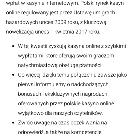
wpłat w kasynie internetowym. Polski rynek kasyn
online regulowany jest przez Ustawę um grach
hazardowych unces 2009 roku, z kluczową
nowelizacją unces 1 kwietnia 2017 roku.
W tej kwestii zyskują kasyna online z szybkimi
wypłatami, które oferują swoim graczom
natychmiastową obsługę płatności.
Co więcej, dzięki temu połączeniu zawsze jako
pierwsi informujemy o nadchodzących
bonusach i ekskluzywnych nagrodach
oferowanych przez polskie kasyno online
wyjątkowo dla naszych czytelników.
Zwróć uwagę na czas oczekiwania na
odpowiedź, a także na kompetencję,