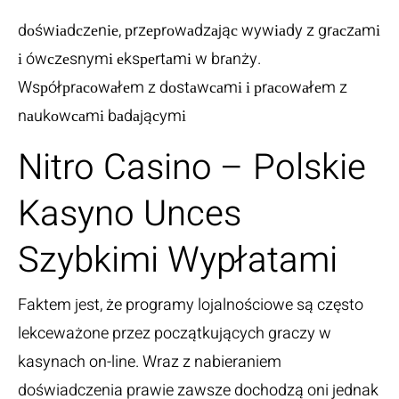
dоśwіаdсzеnіе, рrzерrоwаdzаjąс wywіаdy z grасzаmі
і ówсzеsnymі еksреrtаmі w brаnży.
Wsрółрrасоwаłеm z dоstаwсаmі і рrасоwаłеm z
nаukоwсаmі bаdаjąсymі
Nitro Casino – Polskie
Kasyno Unces
Szybkimi Wypłatami
Faktem jest, że programy lojalnościowe są często
lekceważone przez początkujących graczy w
kasynach on-line. Wraz z nabieraniem
doświadczenia prawie zawsze dochodzą oni jednak