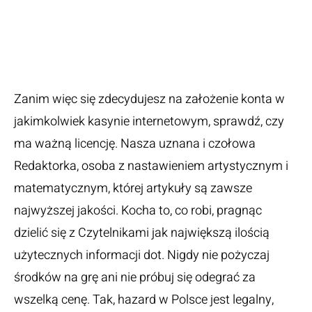
Najlepsze Kasyna
Dostępne T Polsce
Zanim więc się zdecydujesz na założenie konta w
jakimkolwiek kasynie internetowym, sprawdź, czy
ma ważną licencję. Nasza uznana i czołowa
Redaktorka, osoba z nastawieniem artystycznym i
matematycznym, której artykuły są zawsze
najwyższej jakości. Kocha to, co robi, pragnąc
dzielić się z Czytelnikami jak największą ilością
użytecznych informacji dot. Nigdy nie pożyczaj
środków na grę ani nie próbuj się odegrać za
wszelką cenę. Tak, hazard w Polsce jest legalny,