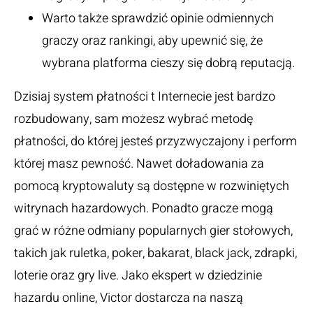
Warto także sprawdzić opinie odmiennych
graczy oraz rankingi, aby upewnić się, że
wybrana platforma cieszy się dobrą reputacją.
Dzisiaj system płatności t Internecie jest bardzo
rozbudowany, sam możesz wybrać metodę
płatności, do której jesteś przyzwyczajony i perform
której masz pewność. Nawet doładowania za
pomocą kryptowaluty są dostępne w rozwiniętych
witrynach hazardowych. Ponadto gracze mogą
grać w różne odmiany popularnych gier stołowych,
takich jak ruletka, poker, bakarat, black jack, zdrapki,
loterie oraz gry live. Jako ekspert w dziedzinie
hazardu online, Victor dostarcza na naszą