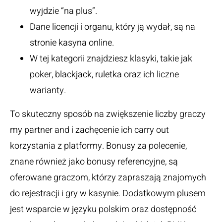
wyjdzie “na plus”.
Dane licencji i organu, który ją wydał, są na
stronie kasyna online.
W tej kategorii znajdziesz klasyki, takie jak
poker, blackjack, ruletka oraz ich liczne
warianty.
To skuteczny sposób na zwiększenie liczby graczy
my partner and i zachęcenie ich carry out
korzystania z platformy. Bonusy za polecenie,
znane również jako bonusy referencyjne, są
oferowane graczom, którzy zapraszają znajomych
do rejestracji i gry w kasynie. Dodatkowym plusem
jest wsparcie w języku polskim oraz dostępność