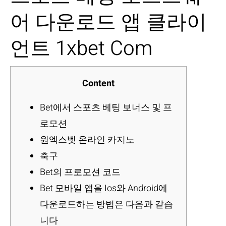
어 다운로드 앱 클라이
언트 1xbet Com
Content
Bet에서 스포츠 베팅 보너스 및 프
로모션
원엑스벳 온라인 카지노
축구
Bet의 프로모션 코드
Bet 모바일 앱을 Ios와 Android에
다운로드하는 방법은 다음과 같습
니다