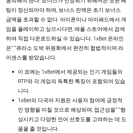
동의해야 한다. 보너스가 인정되기 위해서는 모든 베
팅이 정산되어야 하며, 보너스 잔액은 초기 보너스
금액을 초과할 수 없다. 아이폰이나 아이패드에서 게
임을 플레이하고 싶으시다면, 애플 스토어에서 검색
하여 직접 다운로드하실 수 있습니다. 1xBet 온라인
은” “큐라소 도박 위원회에서 완전히 합법적이며 라
이센스를 받았습니다.
이 표에는 1xBet에서 제공되는 인기 게임들의
RTP와 각 게임의 독특한 특징이 포함되어 있습
니다.
1xBet의 다국어 지원은 사용자 참여에 긍정적
인 영향을 미칠 것으로 예상되며, 접근성을” “향
상시키고 다양한 언어 선호도를 고려하는 데 도
움을 줄 것입니다.