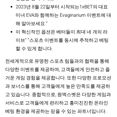
2023년 8월 22일부터 시작되는1xBET의 대표
미녀 EVA와 함께하는 Evaginarium 이벤트에 대
해 알아보세요.”
이 혁신적인 옵션은 베터들이 최대 네 개의 라
이브” “스포츠 이벤트를 동시에 추적하고 베팅
할 수 있게 합니다.
전세계적으로 유명한 스포츠 팀들과의 협력을 통해
다양한 이벤트를 제공하며, 고객들에게 안전하고 즐
거운 게임 경험을 제공합니다. 또한 다양한 프로모션
과 보너스를 통해 고객들에게 높은 만족도를 제공하
고 있습니다. 종합적으로, 원엑스벳은 다양한 게임과
서비스로 고객들에게 편리하고 흥미진진한 온라인
베팅 환경을 제공하는 믿을 수 있는 파트너입니다.