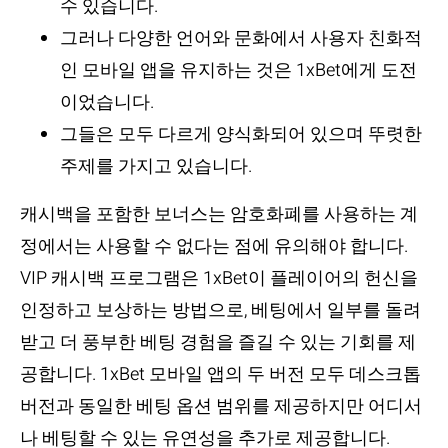
수 있습니다.
그러나 다양한 언어와 문화에서 사용자 친화적
인 모바일 앱을 유지하는 것은 1xBet에게 도전
이었습니다.
그들은 모두 다르게 양식화되어 있으며 뚜렷한
주제를 가지고 있습니다.
캐시백을 포함한 보너스는 암호화폐를 사용하는 계
정에서는 사용할 수 없다는 점에 유의해야 합니다.
VIP 캐시백 프로그램은 1xBet이 플레이어의 헌신을
인정하고 보상하는 방법으로, 베팅에서 일부를 돌려
받고 더 풍부한 베팅 경험을 즐길 수 있는 기회를 제
공합니다. 1xBet 모바일 앱의 두 버전 모두 데스크톱
버전과 동일한 베팅 옵션 범위를 제공하지만 어디서
나 베팅할 수 있는 유연성을 추가로 제공합니다.