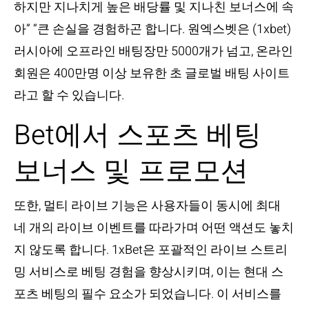
하지만 지나치게 높은 배당률 및 지나친 보너스에 속
아” “큰 손실을 경험하곤 합니다. 원엑스벳은 (1xbet)
러시아에 오프라인 배팅장만 5000개가 넘고, 온라인
회원은 400만명 이상 보유한 초 글로벌 배팅 사이트
라고 할 수 있습니다.
Bet에서 스포츠 베팅
보너스 및 프로모션
또한, 멀티 라이브 기능은 사용자들이 동시에 최대
네 개의 라이브 이벤트를 따라가며 어떤 액션도 놓치
지 않도록 합니다. 1xBet은 포괄적인 라이브 스트리
밍 서비스로 베팅 경험을 향상시키며, 이는 현대 스
포츠 베팅의 필수 요소가 되었습니다. 이 서비스를