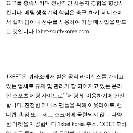
요구를 충족시키며 전반적인 사용자 경험을 향상시
킵니다. 베팅 생성기의 핵심은 축구, 하키, 테니스에
서 실제 팀이나 선수를 사용하여 가상 매치업을 만드
는 것입니다
1xbet-south-korea.com
.
원엑스벳 온라인 카
지노
1XBET은 퀴라소에서 받은 공식 라이선스를 가지고
있는 업체로 규제 및 관리가 잘 되어지고 있는 온라
인 스포츠 베팅 사이트로” “베팅 및 이용하기에 안전
합니다. 진정한 테니스 팬들을 위해 아웃라이트, 핸
디캡, 총점 또는 세트 스코어에 국한되지 않는 다양
한 마켓을 제공합니다 1xbet korea 주소. 1XBET 모바