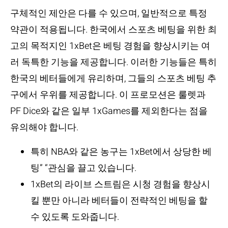
구체적인 제안은 다를 수 있으며, 일반적으로 특정
약관이 적용됩니다. 한국에서 스포츠 베팅을 위한 최
고의 목적지인 1xBet은 베팅 경험을 향상시키는 여
러 독특한 기능을 제공합니다. 이러한 기능들은 특히
한국의 베터들에게 유리하며, 그들의 스포츠 베팅 추
구에서 우위를 제공합니다. 이 프로모션은 룰렛과
PF Dice와 같은 일부 1xGames를 제외한다는 점을
유의해야 합니다.
특히 NBA와 같은 농구는 1xBet에서 상당한 베
팅” “관심을 끌고 있습니다.
1xBet의 라이브 스트림은 시청 경험을 향상시
킬 뿐만 아니라 베터들이 전략적인 베팅을 할
수 있도록 도와줍니다.