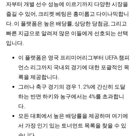
자부터 개별 선수 성능에 이르기까지 다양한 시장을
즐길 수 있어, 크리켓 베팅은 흥미롭고 다이나믹합니
다. 이 플랫폼은 높은 배당률, 상당한 당첨금, 그리고
빠른 지급으로 알려져 많은 이들에게 선호되는 선택
입니다.
이 플랫폼은 영국 프리미어리그부터 UEFA 챔피
언스 리그까지 국내외 경기에 대한 포괄적인 목
록을 제공합니다.
그러나 축구 경기의 경우 1. 2%에 간신히 도달
하는 반면 하키와 농구에서는 4%를 초과합니
다.
모든 대회에서 높은 배당률을 제공하며 여기에
서 가장 인기 있는 토너먼트 목록을 찾을 수 있
습니다.