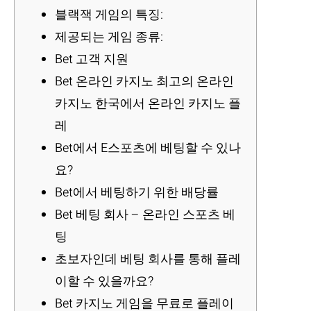
블랙잭 게임의 특징:
제공되는 게임 종류:
Bet 고객 지원
Bet 온라인 카지노 최고의 온라인
카지노 한국에서 온라인 카지노 플
레
Bet에서 E스포츠에 베팅할 수 있나
요?
Bet에서 베팅하기 위한 배당률
Bet 베팅 회사 – 온라인 스포츠 베
팅
초보자인데 베팅 회사를 통해 플레
이할 수 있을까요?
Bet 카지노 게임을 무료로 플레이