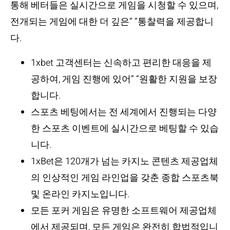
통해 베터들은 실시간으로 게임을 시청할 수 있으며,
전개되는 게임에 대한 더 깊은” “통찰력을 제공합니
다.
1xbet 고객센터는 신속하고 편리한 대응을 제
공하여, 게임 진행에 있어” “원활한 지원을 보장
합니다.
스포츠 베팅에서는 전 세계에서 진행되는 다양
한 스포츠 이벤트에 실시간으로 베팅할 수 있습
니다.
1xBet은 120개가 넘는 카지노 콘텐츠 제공업체
의 인상적인 게임 라인업을 갖춘 종합 스포츠북
및 온라인 카지노입니다.
모든 포커 게임은 유명한 소프트웨어 제공업체
에서 제공되며, 모든 게임은 완전히 합법적입니