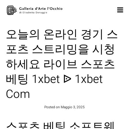
오늘의 온라인 경기 스
포츠 스트리밍을 시청
하세요 라이브 스포츠
베팅 1xbet ᐉ 1xbet
Com
Posted on
Maggio 3, 2025
스포츠 베팅 소프트웨