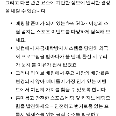
그리고 다른 관련 요소에 기반한 정보에 입각한 결정
을 내릴 수 있습니다.
베팅할 준비가 되어 있는 five, 540개 이상의 스
릴 넘치는 스포츠 이벤트를 다양하게 탐색해 보
세요.
빗썸에서 자금세탁방지 시스템을 당연히 외국
꺼 프로그램을 받아다가 쓸 텐데, 환전 시 우리
가 눈치 볼 이유가 전혀 없겠죠.
그러나 라이브 베팅에서 주요 시장의 배당률은
변경되지 않아, 베터들이 가장 인기 있는 이벤
트에서 여전히 가치를 찾을 수 있도록 합니다.
흥미롭고 안전한 스포츠 베팅 및 카지노 베팅모
험을 발견하세요 – 안전하고 번거로움 없는 프
록시 액세스를 위해 공식 주소를 방문하고