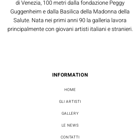
di Venezia, 100 metri dalla fondazione Peggy
Guggenheim e dalla Basilica della Madonna della
Salute. Nata nei primi anni 90 la galleria lavora
principalmente con giovani artisti italiani e stranieri.
INFORMATION
HOME
GLI ARTISTI
GALLERY
LE NEWS
CONTATTI