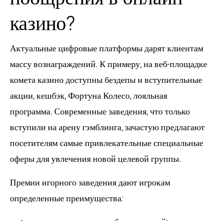
казино?
Актуальные цифровые платформы дарят клиентам
массу вознаграждений. К примеру, на веб-площадке
комета казино доступны бездепы и вступительные
акции, кешбэк, Фортуна Колесо, лояльная
программа. Современные заведения, что только
вступили на арену гэмблинга, зачастую предлагают
посетителям самые привлекательные специальные
оферы для увлечения новой целевой группы.
Премии игорного заведения дают игрокам
определенные преимущества: