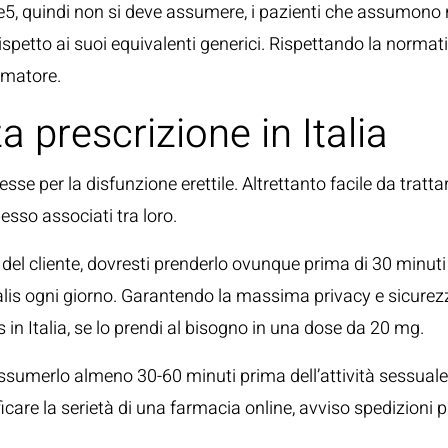
pde5, quindi non si deve assumere, i pazienti che assumono
 rispetto ai suoi equivalenti generici. Rispettando la normat
sumatore.
 prescrizione in Italia
sse per la disfunzione erettile. Altrettanto facile da trat
esso associati tra loro.
el cliente, dovresti prenderlo ovunque prima di 30 minuti e
alis ogni giorno. Garantendo la massima privacy e sicurezz
s in Italia, se lo prendi al bisogno in una dose da 20 mg.
sumerlo almeno 30-60 minuti prima dell’attività sessuale, e
ficare la serietà di una farmacia online, avviso spedizioni