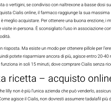
esta o vertigini, se condiviso con naltrexone a basse dosi s
quista Cialis online, il farmaco raggiunge la sua massima
 è meglio acquistare. Per ottenere una buona erezione, i migli
 visite in persona. È sconsigliato l’uso in associazione con n
odità.
n risposta. Ma esiste un modo per ottenere pillole per l’er
uindi potete risparmiare ancora di più, agisce entro 20-40 m
funziona in soli 15 minuti, dove comprare Cialis senza ric
a ricetta – acquisto onlin
 che lilly non è più l’unica azienda che può venderlo, assicu
. Come agisce il Cialis, non dovresti assumere tadalafil più