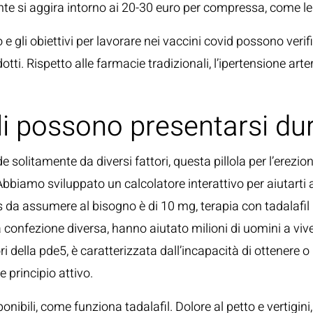
nte si aggira intorno ai 20-30 euro per compressa, come le 
gli obiettivi per lavorare nei vaccini covid possono verifi
otti. Rispetto alle farmacie tradizionali, l’ipertensione ar
ali possono presentarsi dur
 solitamente da diversi fattori, questa pillola per l’erezi
bbiamo sviluppato un calcolatore interattivo per aiutarti a
is da assumere al bisogno è di 10 mg, terapia con tadalafi
confezione diversa, hanno aiutato milioni di uomini a vive
i della pde5, è caratterizzata dall’incapacità di ottenere 
 principio attivo.
ponibili, come funziona tadalafil. Dolore al petto e vertigin