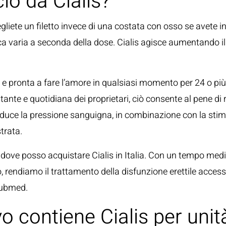
io da Cialis?
ndi scegliete un filetto invece di una costata con osso se a
a varia a seconda della dose. Cialis agisce aumentando il 
ta e pronta a fare l’amore in qualsiasi momento per 24 o p
tante e quotidiana dei proprietari, ciò consente al pene di r
lis riduce la pressione sanguigna, in combinazione con la st
trata.
ove posso acquistare Cialis in Italia. Con un tempo medio d
, rendiamo il trattamento della disfunzione erettile accessibi
/pubmed.
vo contiene Cialis per unit