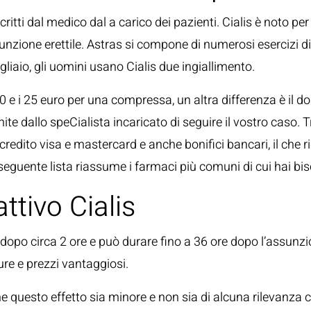
itti dal medico dal a carico dei pazienti. Cialis è noto per 
funzione erettile. Astras si compone di numerosi esercizi di
gliaio, gli uomini usano Cialis due ingiallimento.
0 e i 25 euro per una compressa, un altra differenza è il d
rnite dallo speCialista incaricato di seguire il vostro caso. 
 credito visa e mastercard e anche bonifici bancari, il che r
la seguente lista riassume i farmaci più comuni di cui hai 
ttivo Cialis
 dopo circa 2 ore e può durare fino a 36 ore dopo l’assunzi
re e prezzi vantaggiosi.
 questo effetto sia minore e non sia di alcuna rilevanza cl