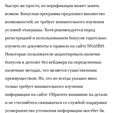
быстро же просто, но верификация может занять
всяком. Бонусная программа предложил множество
возможностей, не требует внимательного изучения
условий отыгрыша. Хотя рекомендуется перед
регистрацией и использованием бонусов тщательно
изучить но документы и правила на сайте MostBet.
Некоторые пользователи акцентировать наличие
бонусов в депозит без вейджера на определенных
наличные методах, что является существенным
преимуществом. Но, это не всегда указано явно
только требует внимательного изучения
информации на сайте. Обратите внимание на детали
и не стесняйтесь связываться со службой поддержки
усовершенство уточнения информации
мостбет бк
.