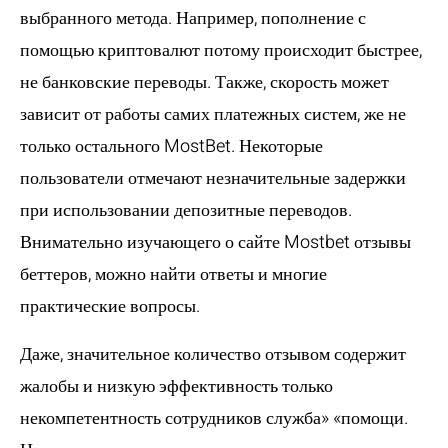
выбранного метода. Например, пополнение с
помощью криптовалют потому происходит быстрее,
не банковские переводы. Также, скорость может
зависит от работы самих платежных систем, же не
только остального MostBet. Некоторые
пользователи отмечают незначительные задержки
при использовании депозитные переводов.
Внимательно изучающего о сайте Mostbet отзывы
беттеров, можно найти ответы и многие
практические вопросы.
Даже, значительное количество отзывом содержит
жалобы и низкую эффективность только
некомпетентность сотрудников служба» «помощи.