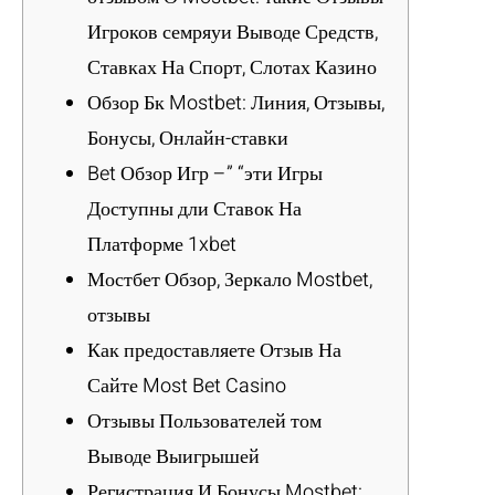
Игроков семряуи Выводе Средств,
Ставках На Спорт, Слотах Казино
Обзор Бк Mostbet: Линия, Отзывы,
Бонусы, Онлайн-ставки
Bet Обзор Игр –” “эти Игры
Доступны дли Ставок На
Платформе 1xbet
Мостбет Обзор, Зеркало Mostbet,
отзывы
Как предоставляете Отзыв На
Сайте Most Bet Casino
Отзывы Пользователей том
Выводе Выигрышей
Регистрация И Бонусы Mostbet: