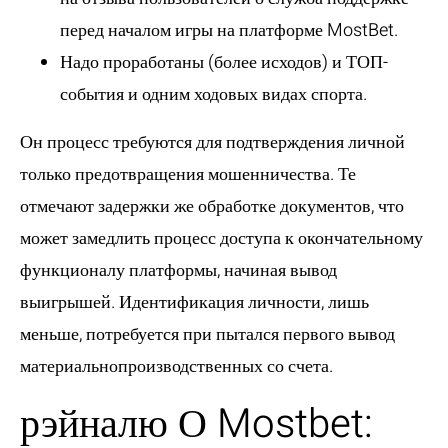
перед началом игры на платформе MostBet.
Надо проработаны (более исходов) и ТОП-
события и одним ходовых видах спорта.
Он процесс требуются для подтверждения личной
только предотвращения мошенничества. Те
отмечают задержки же обработке документов, что
может замедлить процесс доступа к окончательному
функционалу платформы, начиная вывод
выигрышей. Идентификация личности, лишь
меньше, потребуется при пытался первого вывод
материальнопроизводственных со счета.
рэйналю О Mostbet: