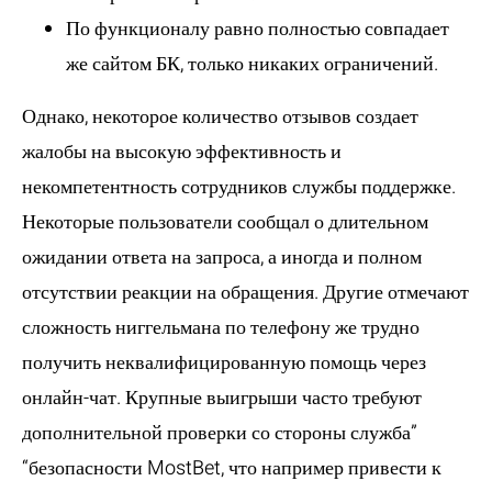
По функционалу равно полностью совпадает
же сайтом БК, только никаких ограничений.
Однако, некоторое количество отзывов создает
жалобы на высокую эффективность и
некомпетентность сотрудников службы поддержке.
Некоторые пользователи сообщал о длительном
ожидании ответа на запроса, а иногда и полном
отсутствии реакции на обращения. Другие отмечают
сложность ниггельмана по телефону же трудно
получить неквалифицированную помощь через
онлайн-чат. Крупные выигрыши часто требуют
дополнительной проверки со стороны служба”
“безопасности MostBet, что например привести к