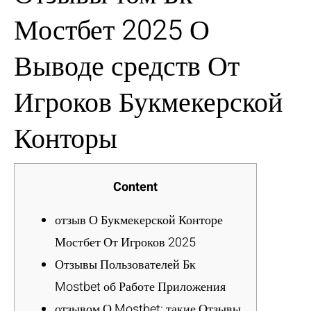
Мостбет 2025 О
Выводе средств От
Игроков Букмекерской
Конторы
Content
отзыв О Букмекерской Конторе
Мостбет От Игроков 2025
Отзывы Пользователей Бк
Mostbet об Работе Приложения
отзывом О Mostbet: такие Отзывы