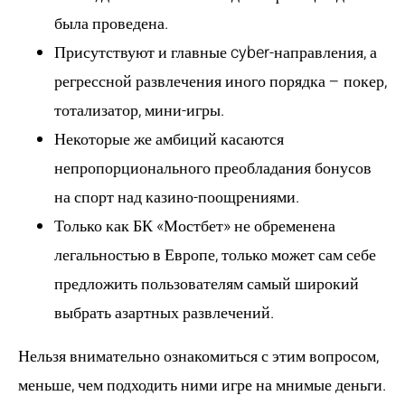
была проведена.
Присутствуют и главные cyber-направления, а
регрессной развлечения иного порядка – покер,
тотализатор, мини-игры.
Некоторые же амбиций касаются
непропорционального преобладания бонусов
на спорт над казино-поощрениями.
Только как БК «Мостбет» не обременена
легальностью в Европе, только может сам себе
предложить пользователям самый широкий
выбрать азартных развлечений.
Нельзя внимательно ознакомиться с этим вопросом,
меньше, чем подходить ними игре на мнимые деньги.