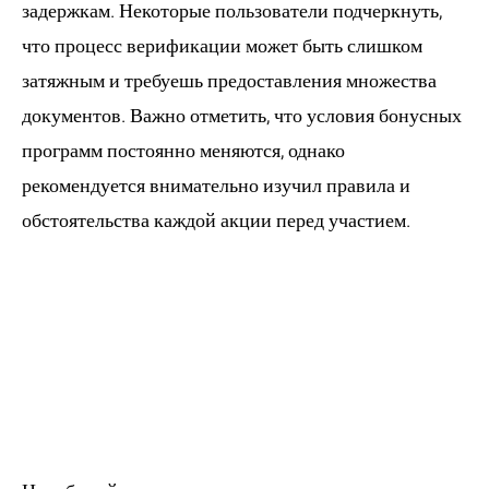
задержкам. Некоторые пользователи подчеркнуть,
что процесс верификации может быть слишком
затяжным и требуешь предоставления множества
документов. Важно отметить, что условия бонусных
программ постоянно меняются, однако
рекомендуется внимательно изучил правила и
обстоятельства каждой акции перед участием.
Обзор Бк Mostbet:
Линия, Отзывы,
Бонусы, Онлайн-
ставки