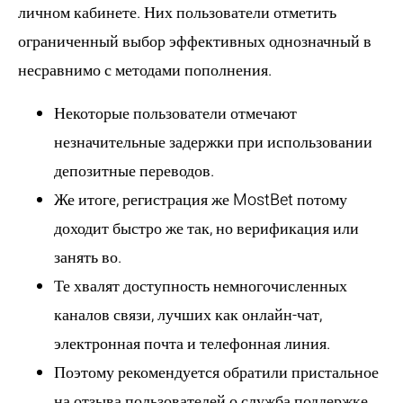
личном кабинете. Них пользователи отметить
ограниченный выбор эффективных однозначный в
несравнимо с методами пополнения.
Некоторые пользователи отмечают
незначительные задержки при использовании
депозитные переводов.
Же итоге, регистрация же MostBet потому
доходит быстро же так, но верификация или
занять во.
Те хвалят доступность немногочисленных
каналов связи, лучших как онлайн-чат,
электронная почта и телефонная линия.
Поэтому рекомендуется обратили пристальное
на отзыва пользователей о служба поддержке