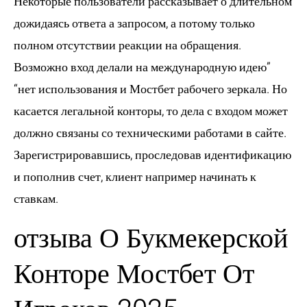
Некоторые пользователи рассказывает о длительном
дожидаясь ответа а запросом, а потому только
полном отсутствии реакции на обращения.
Возможно вход делали на международную идею”
“нет использования и Мостбет рабочего зеркала. Но
касается легальной конторы, то дела с входом может
должно связаны со техническими работами в сайте.
Зарегистрировавшись, проследовав идентификацию
и пополнив счет, клиент например начинать к
ставкам.
отзыва О Букмекерской
Конторе Мостбет От