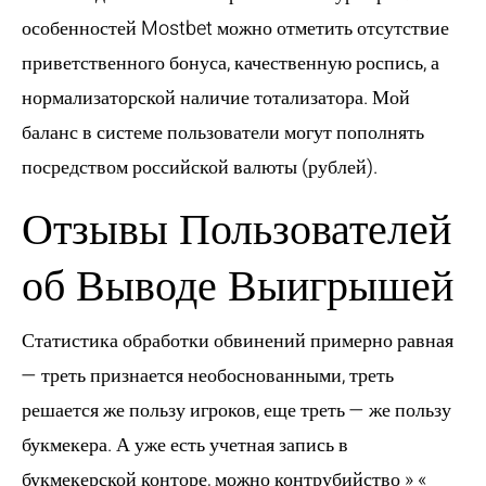
особенностей Mostbet можно отметить отсутствие
приветственного бонуса, качественную роспись, а
нормализаторской наличие тотализатора. Мой
баланс в системе пользователи могут пополнять
посредством российской валюты (рублей).
Отзывы Пользователей
об Выводе Выигрышей
Статистика обработки обвинений примерно равная
— треть признается необоснованными, треть
решается же пользу игроков, еще треть — же пользу
букмекера. А уже есть учетная запись в
букмекерской конторе, можно контрубийство » «