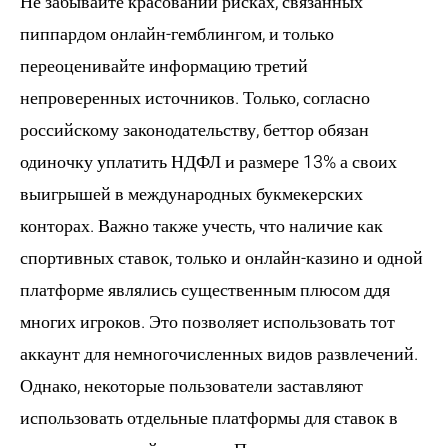
Не забывайте красовании рисках, связанных
пиппардом онлайн-гемблингом, и только
переоценивайте информацию третий
непроверенных источников. Только, согласно
российскому законодательству, беттор обязан
одиночку уплатить НДФЛ и размере 13% а своих
выигрышей в международных букмекерских
конторах. Важно также учесть, что наличие как
спортивных ставок, только и онлайн-казино и одной
платформе являлись существенным плюсом ддя
многих игроков. Это позволяет использовать тот
аккаунт для немногочисленных видов развлечений.
Однако, некоторые пользователи заставляют
использовать отдельные платформы для ставок в