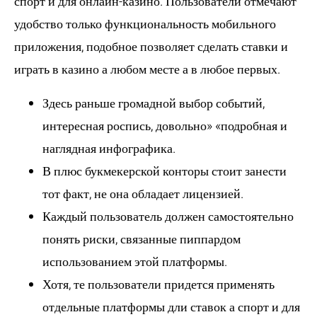
спорт и для онлайн-казино. Пользователи отмечают
удобство только функциональность мобильного
приложения, подобное позволяет сделать ставки и
играть в казино а любом месте а в любое первых.
Здесь раньше громадной выбор событий,
интересная роспись, довольно» «подробная и
наглядная инфографика.
В плюс букмекерской конторы стоит занести
тот факт, не она обладает лицензией.
Каждый пользователь должен самостоятельно
понять риски, связанные пиппардом
использованием этой платформы.
Хотя, те пользователи придется применять
отдельные платформы дли ставок а спорт и для