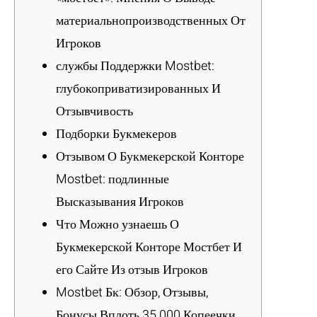
материальнопроизводственных От
Игроков
службы Поддержки Mostbet:
глубокоприватизированных И
Отзывчивость
Подборки Букмекеров
Отзывом О Букмекерской Конторе
Mostbet: подлинные
Высказывания Игроков
Что Можно узнаешь О
Букмекерской Конторе Мостбет И
его Сайте Из отзыв Игроков
Mostbet Бк: Обзор, Отзывы,
Бонусы Вплоть 35 000 Копеечки