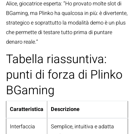
Alice, giocatrice esperta: “Ho provato molte slot di
BGaming, ma Plinko ha qualcosa in più: è divertente,
strategico e soprattutto la modalità demo è un plus
che permette di testare tutto prima di puntare
denaro reale.”
Tabella riassuntiva:
punti di forza di Plinko
BGaming
Caratteristica
Descrizione
Interfaccia
Semplice, intuitiva e adatta