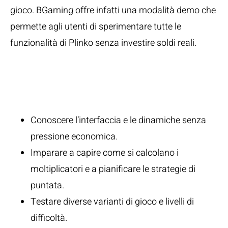
gioco. BGaming offre infatti una modalità demo che
permette agli utenti di sperimentare tutte le
funzionalità di Plinko senza investire soldi reali.
Vantaggi della
demo
Conoscere l’interfaccia e le dinamiche senza
pressione economica.
Imparare a capire come si calcolano i
moltiplicatori e a pianificare le strategie di
puntata.
Testare diverse varianti di gioco e livelli di
difficoltà.