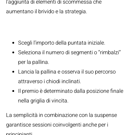
l’aggiunta di elementi di scommessa che
aumentano il brivido e la strategia.
Regole Generali
Scegli l’importo della puntata iniziale.
Seleziona il numero di segmenti o “rimbalzi”
per la pallina.
Lancia la pallina e osserva il suo percorso
attraverso i chiodi inclinati.
Il premio è determinato dalla posizione finale
nella griglia di vincita.
La semplicità in combinazione con la suspense
garantisce sessioni coinvolgenti anche per i
principianti.