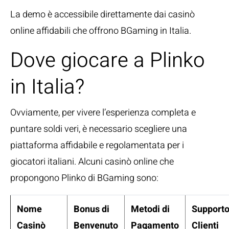
La demo è accessibile direttamente dai casinò
online affidabili che offrono BGaming in Italia.
Dove giocare a Plinko
in Italia?
Ovviamente, per vivere l’esperienza completa e
puntare soldi veri, è necessario scegliere una
piattaforma affidabile e regolamentata per i
giocatori italiani. Alcuni casinò online che
propongono Plinko di BGaming sono:
Nome
Bonus di
Metodi di
Support
Casinò
Benvenuto
Pagamento
Clienti