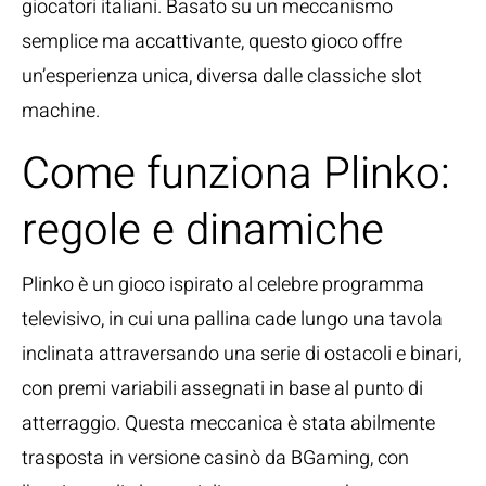
giocatori italiani. Basato su un meccanismo
semplice ma accattivante, questo gioco offre
un’esperienza unica, diversa dalle classiche slot
machine.
Come funziona Plinko:
regole e dinamiche
Plinko è un gioco ispirato al celebre programma
televisivo, in cui una pallina cade lungo una tavola
inclinata attraversando una serie di ostacoli e binari,
con premi variabili assegnati in base al punto di
atterraggio. Questa meccanica è stata abilmente
trasposta in versione casinò da BGaming, con