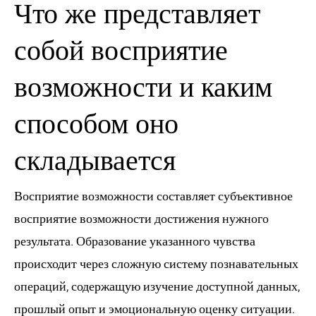
Что же представляет
собой восприятие
возможности и каким
способом оно
складывается
Восприятие возможности составляет субъективное
восприятие возможности достижения нужного
результата. Образование указанного чувства
происходит через сложную систему познавательных
операций, содержащую изучение доступной данных,
прошлый опыт и эмоциональную оценку ситуации.