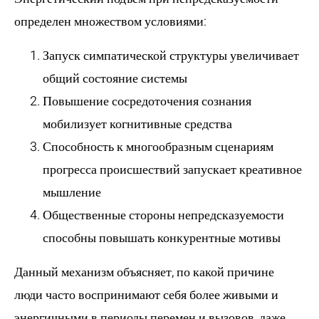
определен множеством условиями:
Запуск симпатической структуры увеличивает
общий состояние системы
Повышение сосредоточения сознания
мобилизует когнитивные средства
Способность к многообразным сценариям
прогресса происшествий запускает креативное
мышление
Общественные стороны непредсказуемости
способны повышать конкурентные мотивы
Данный механизм объясняет, по какой причине
люди часто воспринимают себя более живыми и
энергичными в периоды перемен и вызовов, даже