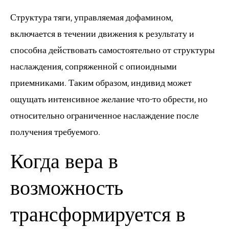
Структура тяги, управляемая дофамином,
включается в течении движения к результату и
способна действовать самостоятельно от структуры
наслаждения, сопряженной с опиоидными
приемниками. Таким образом, индивид может
ощущать интенсивное желание что-то обрести, но
относительно ограниченное наслаждение после
получения требуемого.
Когда вера в
возможность
трансформируется в