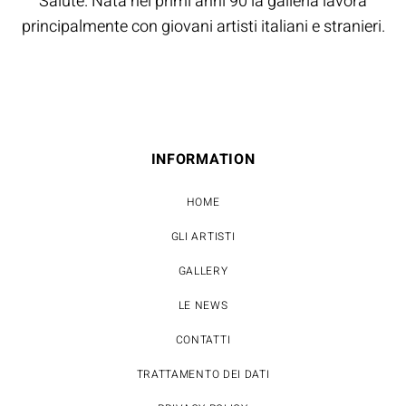
Salute. Nata nei primi anni 90 la galleria lavora
principalmente con giovani artisti italiani e stranieri.
INFORMATION
HOME
GLI ARTISTI
GALLERY
LE NEWS
CONTATTI
TRATTAMENTO DEI DATI