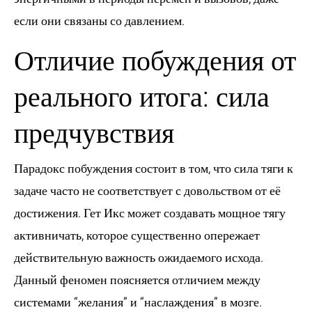
если они связаны со давлением.
Отличие побуждения от
реального итога: сила
предчувствия
Парадокс побуждения состоит в том, что сила тяги к
задаче часто не соответствует с довольством от её
достижения. Гет Икс может создавать мощное тягу
активничать, которое существенно опережает
действительную важность ожидаемого исхода.
Данный феномен поясняется отличием между
системами “желания” и “наслаждения” в мозге.