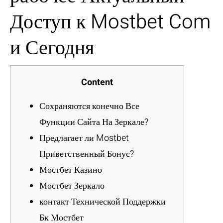
Доступ к Mostbet Com
и Сегодня
Content
Сохраняются конечно Все
Функции Сайта На Зеркале?
Предлагает ли Mostbet
Приветственный Бонус?
Мостбет Казино
Мостбет Зеркало
контакт Технической Поддержки
Бк Мостбет