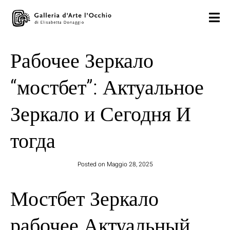
Рабочее Зеркало
“мостбет”: Актуальное
Зеркало и Сегодня И
тогда
Posted on
Maggio 28, 2025
Мостбет Зеркало
рабочее Актуальный