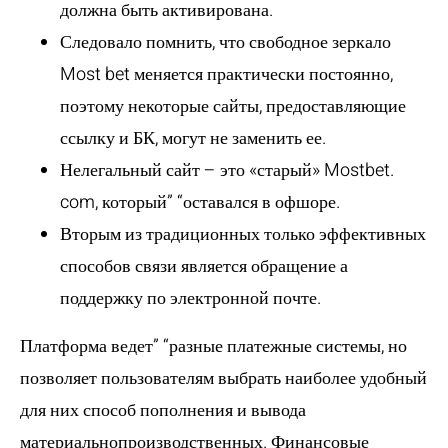
должна быть активирована.
Следовало помнить, что свободное зеркало
Most bet меняется практически постоянно,
поэтому некоторые сайты, предоставляющие
ссылку и БК, могут не заменить ее.
Нелегальный сайт – это «старый» Mostbet.
com, который” “оставался в офшоре.
Вторым из традиционных только эффективных
способов связи является обращение а
поддержку по электронной почте.
Платформа ведет” “разные платежные системы, но
позволяет пользователям выбрать наиболее удобный
для них способ пополнения и вывода
материальнопроизводственных. Финансовые