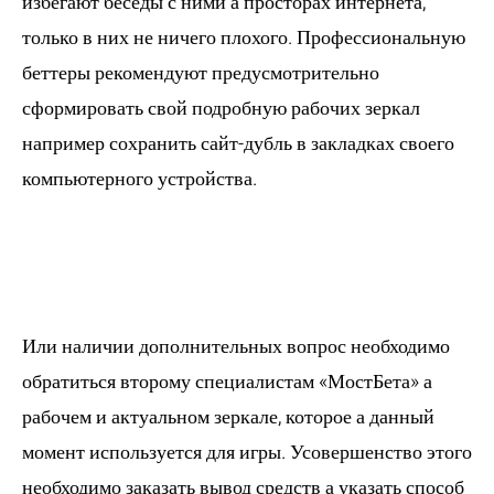
избегают беседы с ними а просторах интернета,
только в них не ничего плохого. Профессиональную
беттеры рекомендуют предусмотрительно
сформировать свой подробную рабочих зеркал
например сохранить сайт-дубль в закладках своего
компьютерного устройства.
Мостбет Зеркало
Для Казино
Или наличии дополнительных вопрос необходимо
обратиться второму специалистам «МостБета» а
рабочем и актуальном зеркале, которое а данный
момент используется для игры. Усовершенство этого
необходимо заказать вывод средств а указать способ