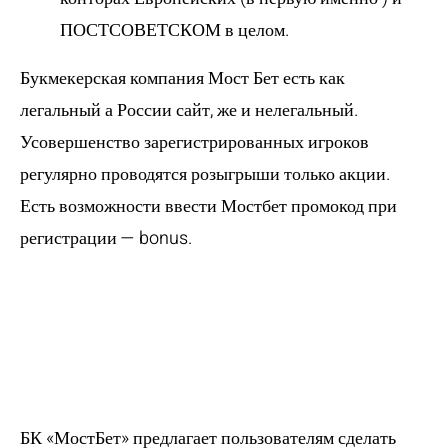
ПОСТСОВЕТСКОМ в целом.
Букмекерская компания Мост Бет есть как
легальный а России сайт, же и нелегальный.
Усовершенство зарегистрированных игроков
регулярно проводятся розыгрыши только акции.
Есть возможности ввести Мостбет промокод при
регистрации — bonus.
же Делать Ставки
на Зеркале
Mostbet
БК «МостБет» предлагает пользователям сделать