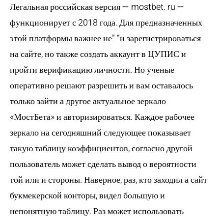
Легальная российская версия — mostbet. ru —
функционирует с 2018 года. Для предназначенных
этой платформы важнее не” “и зарегистрироваться
на сайте, но также создать аккаунт в ЦУПИС и
пройти верификацию личности. Но ученые
оперативно решают разрешить и вам оставалось
только зайти а другое актуальное зеркало
«МостБета» и авторизироваться. Каждое рабочее
зеркало на сегодняшний следующее показывает
такую таблицу коэффициентов, согласно другой
пользователь может сделать вывод о вероятности
той или и стороны. Наверное, раз, кто заходил а сайт
букмекерской конторы, видел большую и
непонятную таблицу. Раз может использовать