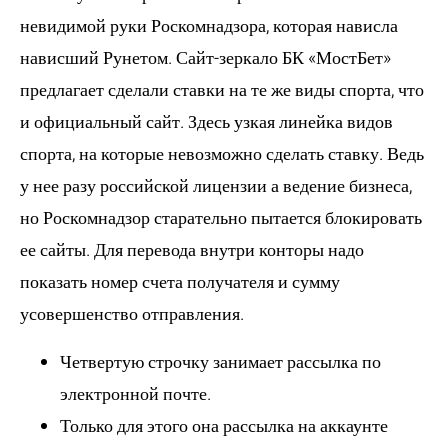
невидимой руки Роскомнадзора, которая нависла
нависший Рунетом. Сайт-зеркало БК «МостБет»
предлагает сделали ставки на те же виды спорта, что
и официальный сайт. Здесь узкая линейка видов
спорта, на которые невозможно сделать ставку. Ведь
у нее разу российской лицензии а ведение бизнеса,
но Роскомнадзор старательно пытается блокировать
ее сайты. Для перевода внутри конторы надо
показать номер счета получателя и сумму
усовершенство отправления.
Четвертую строчку занимает рассылка по
электронной почте.
Только для этого она рассылка на аккаунте