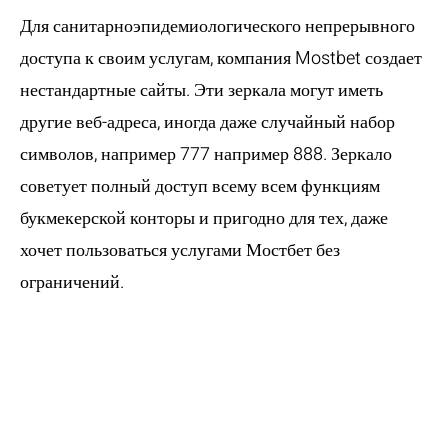
Для санитарноэпидемиологического непрерывного
доступа к своим услугам, компания Mostbet создает
нестандартные сайты. Эти зеркала могут иметь
другие веб-адреса, иногда даже случайный набор
символов, например 777 например 888. Зеркало
советует полный доступ всему всем функциям
букмекерской конторы и пригодно для тех, даже
хочет пользоваться услугами Мостбет без
ограничений.
перечисленные
Преимущества
Казино Мостбет