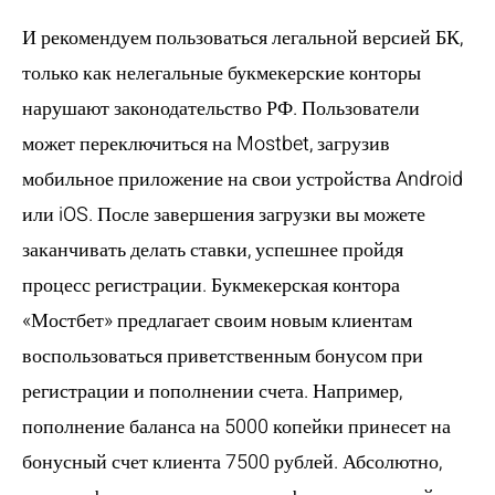
И рекомендуем пользоваться легальной версией БК,
только как нелегальные букмекерские конторы
нарушают законодательство РФ. Пользователи
может переключиться на Mostbet, загрузив
мобильное приложение на свои устройства Android
или iOS. После завершения загрузки вы можете
заканчивать делать ставки, успешнее пройдя
процесс регистрации. Букмекерская контора
«Мостбет» предлагает своим новым клиентам
воспользоваться приветственным бонусом при
регистрации и пополнении счета. Например,
пополнение баланса на 5000 копейки принесет на
бонусный счет клиента 7500 рублей. Абсолютно,