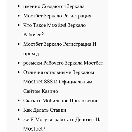
именно Создаются Зеркала
Мостбет Зеркало Регистрация
Что Такое Mostbet Зеркало
Рабочее?
Мостбет Зеркало Регистрация И
проход
розыски Рабочего Зеркала Мостбет
Отличия остальными Зеркалом
Mostbet 888 И Официальным
Сайтом Казино
Скачать Мобильное Приложение
Как Делать Ставки
же Я Могу выработать Депозит На
Mostbet?