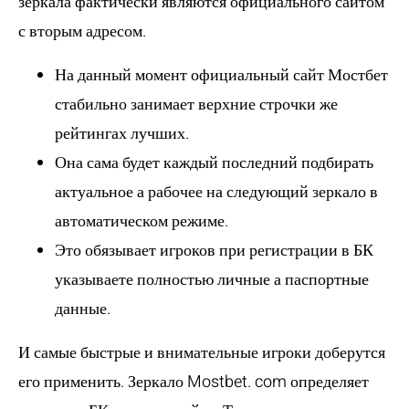
зеркала фактически являются официального сайтом
с вторым адресом.
На данный момент официальный сайт Мостбет
стабильно занимает верхние строчки же
рейтингах лучших.
Она сама будет каждый последний подбирать
актуальное а рабочее на следующий зеркало в
автоматическом режиме.
Это обязывает игроков при регистрации в БК
указываете полностью личные а паспортные
данные.
И самые быстрые и внимательные игроки доберутся
его применить. Зеркало Mostbet. com определяет