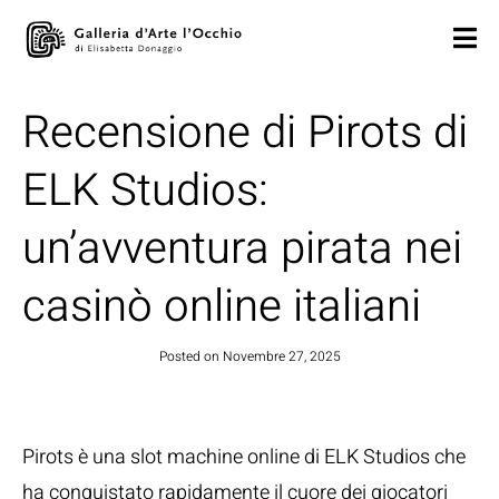
Recensione di Pirots di
ELK Studios:
un’avventura pirata nei
casinò online italiani
Posted on
Novembre 27, 2025
Pirots è una slot machine online di ELK Studios che
ha conquistato rapidamente il cuore dei giocatori