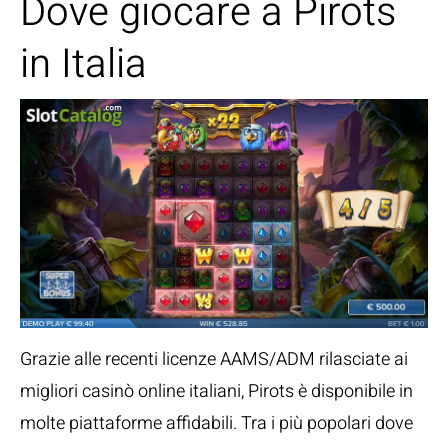
Dove giocare a Pirots
in Italia
Grazie alle recenti licenze AAMS/ADM rilasciate ai
migliori casinò online italiani, Pirots è disponibile in
molte piattaforme affidabili. Tra i più popolari dove