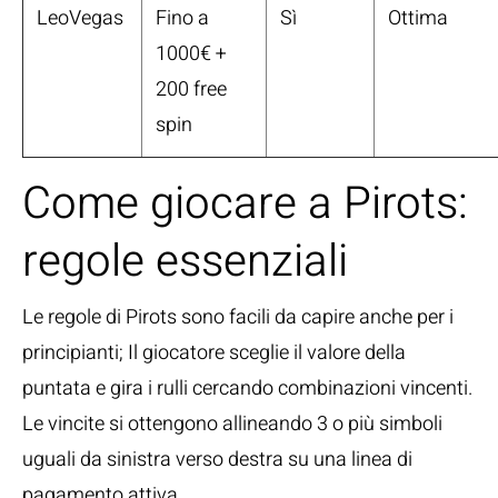
LeoVegas
Fino a
Sì
Ottima
1000€ +
200 free
spin
Come giocare a Pirots:
regole essenziali
Le regole di Pirots sono facili da capire anche per i
principianti; Il giocatore sceglie il valore della
puntata e gira i rulli cercando combinazioni vincenti.
Le vincite si ottengono allineando 3 o più simboli
uguali da sinistra verso destra su una linea di
pagamento attiva.