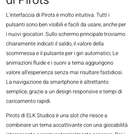
di Pirots
L’interfaccia di Pirots è molto intuitiva. Tutti i
pulsanti sono ben visibili e facili da usare, anche per
i nuovi giocatori. Sullo schermo principale troviamo
chiaramente indicati il saldo, il valore della
scommessa e il pulsante per i giri automatici; Le
animazioni fluide e i suoni a tema aggiungono
valore all’esperienza senza mai risultare fastidiosi.
La navigazione da smartphone è altrettanto
semplice, grazie a un design responsive e tempi di
caricamento rapidi.
Pirots di ELK Studios è una slot che riesce a
combinare un tema accattivante con una giocabilità