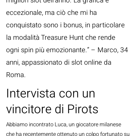
migliori slot dell’anno. La grafica è
eccezionale, ma ciò che mi ha
conquistato sono i bonus, in particolare
la modalità Treasure Hunt che rende
ogni spin più emozionante.” – Marco, 34
anni, appassionato di slot online da
Roma.
Intervista con un
vincitore di Pirots
Abbiamo incontrato Luca, un giocatore milanese
che ha recentemente ottenuto un colpo fortunato su