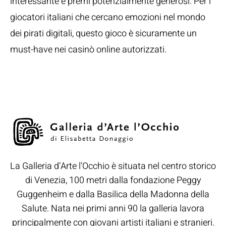
interessante e premi potenzialmente generosi. Per i
giocatori italiani che cercano emozioni nel mondo
dei pirati digitali, questo gioco è sicuramente un
must-have nei casinò online autorizzati.
La Galleria d’Arte l’Occhio è situata nel centro storico
di Venezia, 100 metri dalla fondazione Peggy
Guggenheim e dalla Basilica della Madonna della
Salute. Nata nei primi anni 90 la galleria lavora
principalmente con giovani artisti italiani e stranieri.