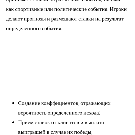
как спортивные или политические события. Игроки
делают прогнозы и размещают ставки на результат
определенного события.
Основные
принципы работы
букмекерских
контор
Создание коэффициентов, отражающих
вероятность определенного исхода;
Прием ставок от клиентов и выплата
выигрышей в случае их победы;