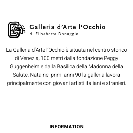
La Galleria d’Arte l’Occhio è situata nel centro storico
di Venezia, 100 metri dalla fondazione Peggy
Guggenheim e dalla Basilica della Madonna della
Salute. Nata nei primi anni 90 la galleria lavora
principalmente con giovani artisti italiani e stranieri.
INFORMATION