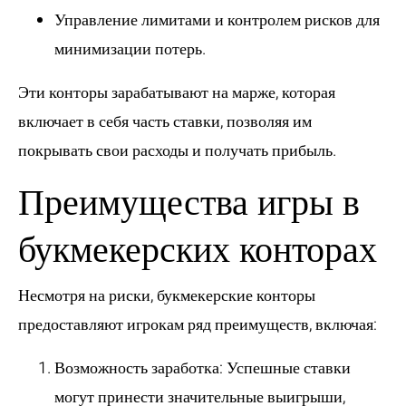
Управление лимитами и контролем рисков для
минимизации потерь.
Эти конторы зарабатывают на марже, которая
включает в себя часть ставки, позволяя им
покрывать свои расходы и получать прибыль.
Преимущества игры в
букмекерских конторах
Несмотря на риски, букмекерские конторы
предоставляют игрокам ряд преимуществ, включая:
Возможность заработка
: Успешные ставки
могут принести значительные выигрыши,