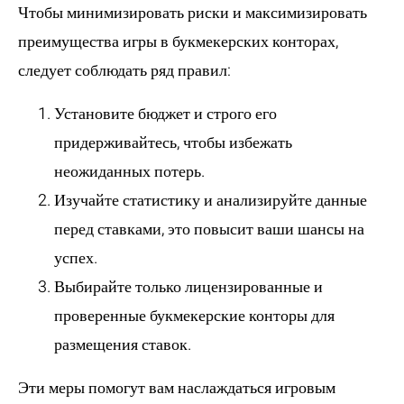
Чтобы минимизировать риски и максимизировать
преимущества игры в букмекерских конторах,
следует соблюдать ряд правил:
Установите бюджет и строго его
придерживайтесь, чтобы избежать
неожиданных потерь.
Изучайте статистику и анализируйте данные
перед ставками, это повысит ваши шансы на
успех.
Выбирайте только лицензированные и
проверенные букмекерские конторы для
размещения ставок.
Эти меры помогут вам наслаждаться игровым