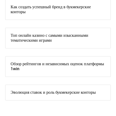
Как создать успешный бренд в букмекерские
конторы
Топ онлайн казино с самыми изысканными
тематическими играми
Обзор рейтингов и независимых оценок платформы
1win
Эволюция ставок и роль букмекерские конторы