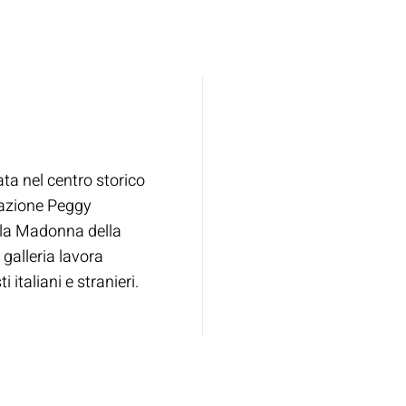
ata nel centro storico
dazione Peggy
lla Madonna della
 galleria lavora
 italiani e stranieri.