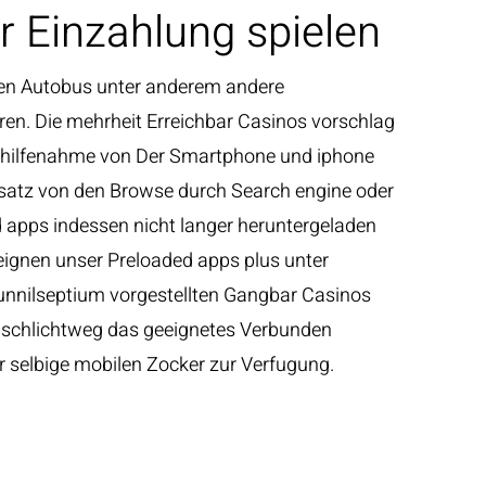
r Einzahlung spielen
dten Autobus unter anderem andere
en. Die mehrheit Erreichbar Casinos vorschlag
 zuhilfenahme von Der Smartphone und iphone
insatz von den Browse durch Search engine oder
 apps indessen nicht langer heruntergeladen
eignen unser Preloaded apps plus unter
i unnilseptium vorgestellten Gangbar Casinos
n schlichtweg das geeignetes Verbunden
r selbige mobilen Zocker zur Verfugung.